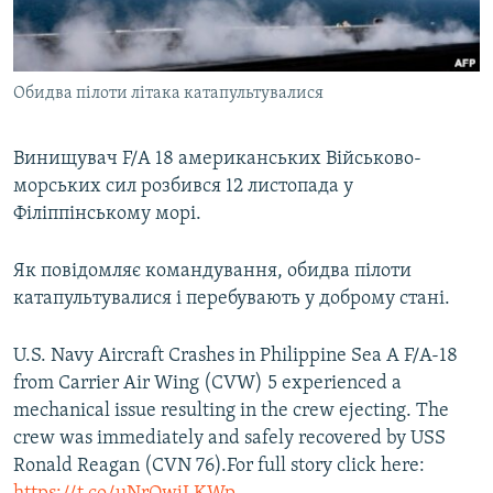
ВІДЕОУРОКИ «ELIFBE»
Русский
СВІДЧЕННЯ ОКУПАЦІЇ
Qırımtatar
Обидва пілоти літака катапультувалися
УКРАЇНСЬКА ПРОБЛЕМА КРИМУ
ДОЛУЧАЙСЯ!
ІНФОГРАФІКА
Винищувач F/A 18 американських Військово-
морських сил розбився 12 листопада у
Філіппінському морі.
Усі сайти RFE/RL
Як повідомляє командування, обидва пілоти
катапультувалися і перебувають у доброму стані.
U.S. Navy Aircraft Crashes in Philippine Sea A F/A-18
from Carrier Air Wing (CVW) 5 experienced a
mechanical issue resulting in the crew ejecting. The
crew was immediately and safely recovered by USS
Ronald Reagan (CVN 76).For full story click here: