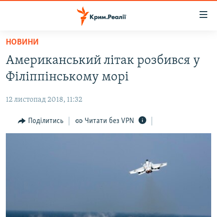
Доступність
посилання
Перейти
НОВИНИ
до
НОВИНИ
Американський літак розбився у
основного
ВОДА.КРИМ
матеріалу
Філіппінському морі
ВІДЕО ТА ФОТО
Перейти
до
12 листопад 2018, 11:32
ПОЛІТИКА
основної
БЛОГИ
Поділитись
Читати без VPN
навігації
Перейти
ПОГЛЯД
до
ІНТЕРВ'Ю
пошуку
ВСЕ ЗА ДЕНЬ
СПЕЦПРОЕКТИ
ЯК ОБІЙТИ БЛОКУВАННЯ
ДЕПОРТАЦІЯ