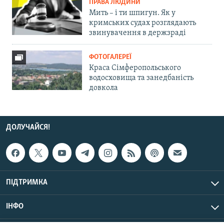
ПРАВА ЛЮДИНИ
Мить – і ти шпигун. Як у
кримських судах розглядають
звинувачення в держзраді
ФОТОГАЛЕРЕЇ
Краса Сімферопольського
водосховища та занедбаність
довкола
ДОЛУЧАЙСЯ!
ПІДТРИМКА
ІНФО