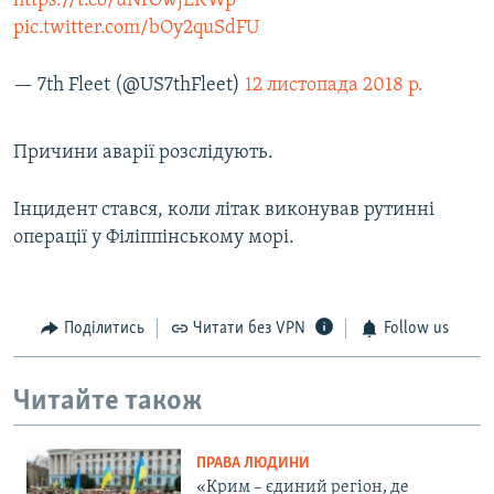
https://t.co/uNrOwjLKWp
pic.twitter.com/bOy2quSdFU
— 7th Fleet (@US7thFleet)
12 листопада 2018 р.
Причини аварії розслідують.
Інцидент стався, коли літак виконував рутинні
операції у Філіппінському морі.
Поділитись
Читати без VPN
Follow us
Читайте також
ПРАВА ЛЮДИНИ
«Крим – єдиний регіон, де