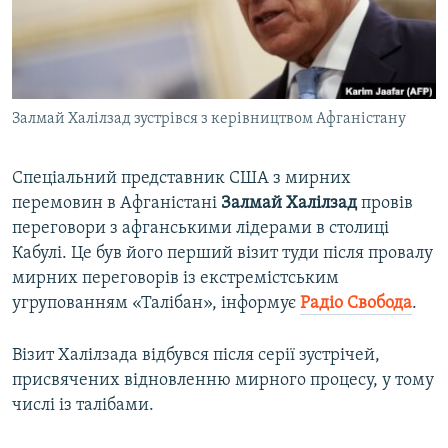
ВІДЕОУРОКИ «ELIFBE»
Русский
СВІДЧЕННЯ ОКУПАЦІЇ
Qırımtatar
УКРАЇНСЬКА ПРОБЛЕМА КРИМУ
Залмай Халілзад зустрівся з керівництвом Афганістану
ДОЛУЧАЙСЯ!
ІНФОГРАФІКА
Спеціальний представник США з мирних
перемовин в Афганістані
Залмай Халілзад
провів
Усі сайти RFE/RL
переговори з афганськими лідерами в столиці
Кабулі. Це був його перший візит туди після провалу
мирних переговорів із екстремістським
угрупованням «Талібан», інформує
Радіо Свобода
.
Візит Халілзада відбувся після серії зустрічей,
присвячених відновленню мирного процесу, у тому
числі із талібами.