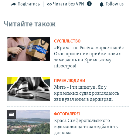
Поділитись
Читати без VPN
Follow us
Читайте також
СУСПІЛЬСТВО
«Крим – не Росія»: маркетплейс
Ozon припинив прийом нових
замовлень на Кримському
півострові
ПРАВА ЛЮДИНИ
Мить – і ти шпигун. Як у
кримських судах розглядають
звинувачення в держзраді
ФОТОГАЛЕРЕЇ
Краса Сімферопольського
водосховища та занедбаність
довкола