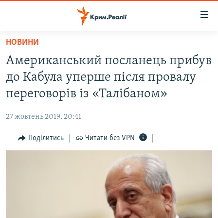
Доступність
посилання
Перейти
НОВИНИ
до
НОВИНИ
Американський посланець прибув
основного
ВОДА.КРИМ
матеріалу
до Кабула уперше після провалу
ВІДЕО ТА ФОТО
Перейти
переговорів із «Талібаном»
до
ПОЛІТИКА
основної
27 жовтень 2019, 20:41
БЛОГИ
навігації
Перейти
Поділитись
Читати без VPN
ПОГЛЯД
до
ІНТЕРВ'Ю
пошуку
ВСЕ ЗА ДЕНЬ
СПЕЦПРОЕКТИ
ЯК ОБІЙТИ БЛОКУВАННЯ
ДЕПОРТАЦІЯ