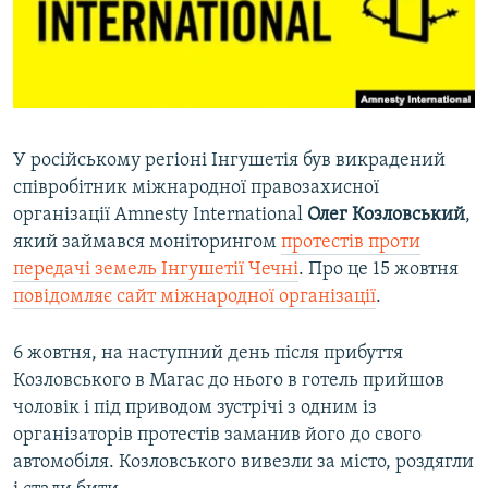
ВІДЕОУРОКИ «ELIFBE»
Русский
СВІДЧЕННЯ ОКУПАЦІЇ
Qırımtatar
УКРАЇНСЬКА ПРОБЛЕМА КРИМУ
ДОЛУЧАЙСЯ!
ІНФОГРАФІКА
У російському регіоні Інгушетія був викрадений
співробітник міжнародної правозахисної
організації Amnesty International
Олег Козловський
,
Усі сайти RFE/RL
який займався моніторингом
протестів проти
передачі земель Інгушетії Чечні
. Про це 15 жовтня
повідомляє сайт міжнародної організації
.
6 жовтня, на наступний день після прибуття
Козловського в Магас до нього в готель прийшов
чоловік і під приводом зустрічі з одним із
організаторів протестів заманив його до свого
автомобіля. Козловського вивезли за місто, роздягли