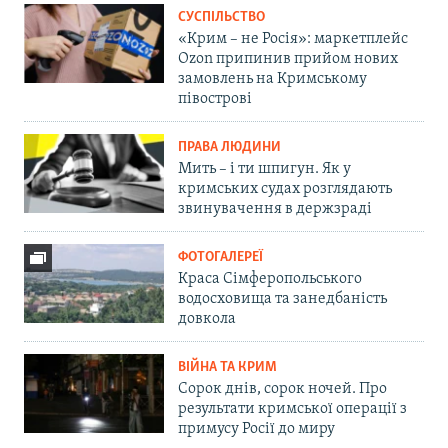
СУСПІЛЬСТВО
«Крим – не Росія»: маркетплейс
Ozon припинив прийом нових
замовлень на Кримському
півострові
ПРАВА ЛЮДИНИ
Мить – і ти шпигун. Як у
кримських судах розглядають
звинувачення в держзраді
ФОТОГАЛЕРЕЇ
Краса Сімферопольського
водосховища та занедбаність
довкола
ВІЙНА ТА КРИМ
Сорок днів, сорок ночей. Про
результати кримської операції з
примусу Росії до миру