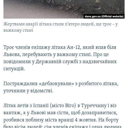
ВІДЕОУРОКИ «ELIFBE»
Русский
СВІДЧЕННЯ ОКУПАЦІЇ
Qırımtatar
Жертвами аварії літака стали п’ятеро людей, ще троє – у
УКРАЇНСЬКА ПРОБЛЕМА КРИМУ
важкому стані
ДОЛУЧАЙСЯ!
ІНФОГРАФІКА
Троє членів екіпажу літака Ан-12, який впав біля
Львова, перебувають у важкому стані. Про це
повідомили у Державній службі з надзвичайних
Усі сайти RFE/RL
ситуацій.
Постраждалих «деблокували» з розбитого літака,
уточнили у відомстві.
Літак летів з Іспанії (місто Віго) в Туреччину і віз
вантаж, а у Львові мав сісти, щоб дозаправитися,
розбився поблизу міста вранці 4 жовтня. На борту
було вісім людей: сім членів екіпажу і одна людина,