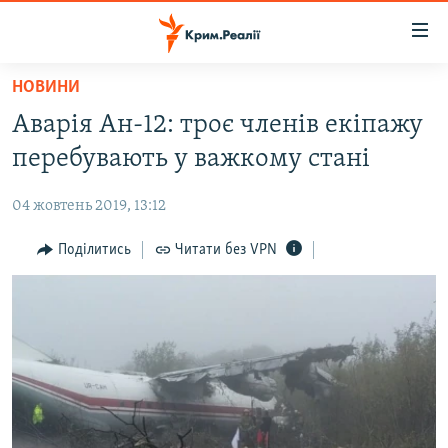
Доступність
посилання
Перейти
НОВИНИ
до
НОВИНИ
Аварія Ан-12: троє членів екіпажу
основного
ВОДА.КРИМ
матеріалу
перебувають у важкому стані
ВІДЕО ТА ФОТО
Перейти
до
04 жовтень 2019, 13:12
ПОЛІТИКА
основної
БЛОГИ
Поділитись
Читати без VPN
навігації
Перейти
ПОГЛЯД
до
ІНТЕРВ'Ю
пошуку
ВСЕ ЗА ДЕНЬ
СПЕЦПРОЕКТИ
ЯК ОБІЙТИ БЛОКУВАННЯ
ДЕПОРТАЦІЯ