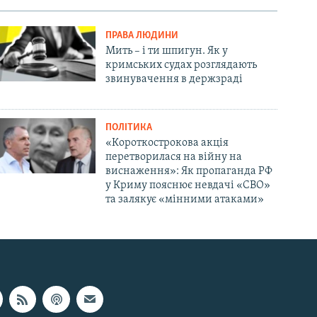
ПРАВА ЛЮДИНИ
Мить – і ти шпигун. Як у
кримських судах розглядають
звинувачення в держзраді
ПОЛІТИКА
«Короткострокова акція
перетворилася на війну на
виснаження»: Як пропаганда РФ
у Криму пояснює невдачі «СВО»
та залякує «мінними атаками»