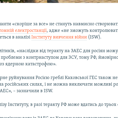
панти «скоріше за все» не стануть навмисно створюват
томній електростанції
, адже «не зможуть контролювати
еться в аналізі
Інституту вивчення війни
(ISW).
ітиків, «наслідки від теракту на ЗАЕС для росіян можу
 проблеми з контрнаступом для ЗСУ, тому РФ, ймовірн
роз ядерною катастрофою».
рне руйнування Росією греблі Каховської ГЕС також н
на російських силах, і не можна виключати можливі ро
АЕС», – зазначили в ISW.
лізу Інституту, в разі теракту РФ може вдатись до трьох 