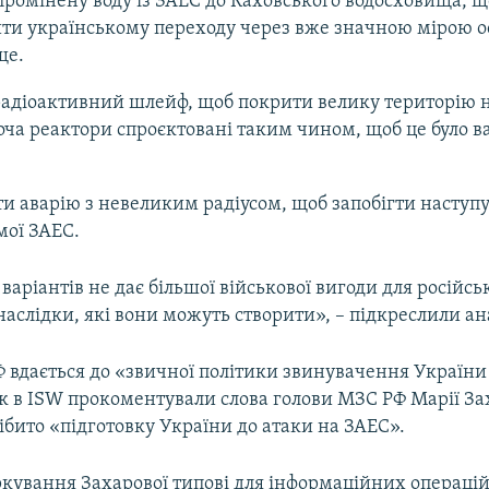
ромінену воду із ЗАЕС до Каховського водосховища, щ
ти українському переходу через вже значною мірою 
ще.
адіоактивний шлейф, щоб покрити велику територію н
оча реактори спроєктовані таким чином, щоб це було 
 аварію з невеликим радіусом, щоб запобігти наступ
мої ЗАЕС.
варіантів не дає більшої військової вигоди для російсь
аслідки, які вони можуть створити», – підкреслили ан
Ф вдається до «звичної політики звинувачення України 
к в ISW прокоментували слова голови МЗС РФ Марії Зах
ібито «підготовку України до атаки на ЗАЕС».
ркування Захарової типові для інформаційних операці