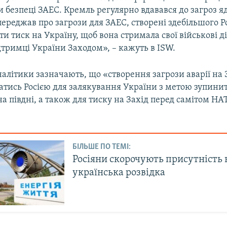
и безпеці ЗАЕС. Кремль регулярно вдавався до загроз я
опереджав про загрози для ЗАЕС, створені здебільшого Ро
и тиск на Україну, щоб вона стримала свої військові дії
тримці України Заходом», – кажуть в ISW.
налітики зазначають, що «створення загрози аварії на
атись Росією для залякування України з метою зупини
а півдні, а також для тиску на Захід перед самітом НА
БІЛЬШЕ ПО ТЕМІ:
Росіяни скорочують присутність 
українська розвідка