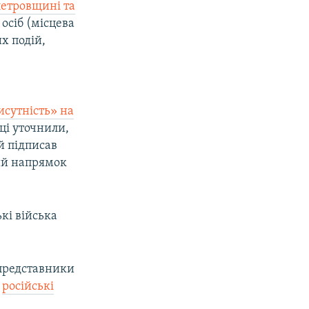
петровщині та
осіб (місцева
х подій,
исутність» на
дці уточнили,
й підписав
ий напрямок
кі війська
 представники
о
російські