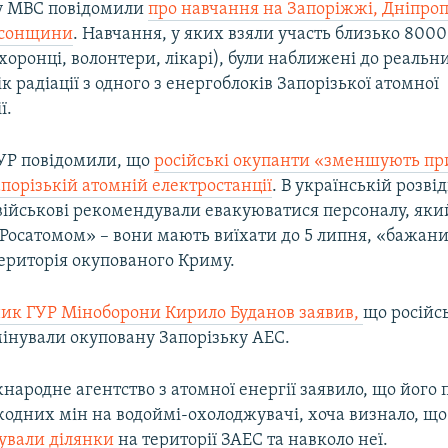
у МВС повідомили
про навчання на Запоріжжі, Дніпро
рсонщини
. Навчання, у яких взяли участь близько 8000 
хоронці, волонтери, лікарі), були наближені до реальни
ік радіації з одного з енергоблоків Запорізької атомної
ї.
ГУР повідомили, що
російські окупанти «зменшують пр
порізькій атомній електростанції
. В українській розві
 військові рекомендували евакуюватися персоналу, яки
«Росатомом» – вони мають виїхати до 5 липня, «бажан
територія окупованого Криму.
ник ГУР Міноборони Кирило Буданов заявив,
що російсь
мінували окуповану Запорізьку АЕС.
народне агентство з атомної енергії заявило, що його
жодних мін на водоймі-охолоджувачі, хоча визнало, щ
нували ділянки
на території ЗАЕС та навколо неї.