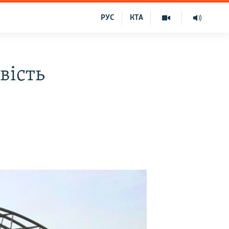
РУС
КТА
вість