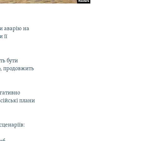
и аварію на
 її
ть бути
о, продовжить
егативно
сійські плани
сценаріїв: