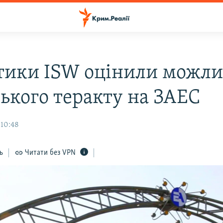
тики ISW оцінили можли
ського теракту на ЗАЕС
 10:48
ь
Читати без VPN