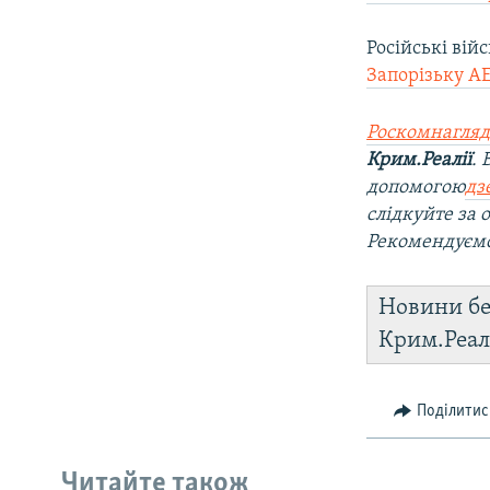
Російські вій
Запорізьку А
Роскомнагляд
Крим.Реалії
.
допомогою
дз
слідкуйте за
Рекомендуєм
Новини бе
Крим.Реал
Поділитис
Читайте також