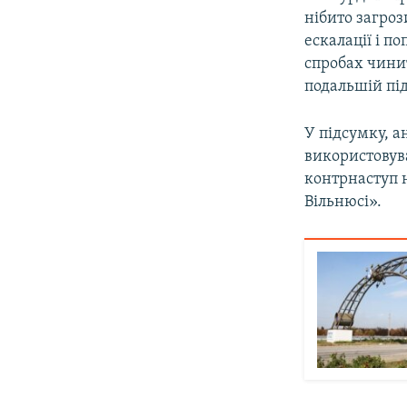
нібито загроз
ескалації і п
спробах чинит
подальшій під
У підсумку, а
використовув
контрнаступ н
Вільнюсі».