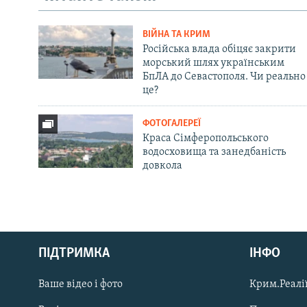
ВІЙНА ТА КРИМ
Російська влада обіцяє закрити
морський шлях українським
БпЛА до Севастополя. Чи реально
це?
ФОТОГАЛЕРЕЇ
Краса Сімферопольського
водосховища та занедбаність
довкола
Русский
ПІДТРИМКА
ІНФО
Qırımtatar
Ваше відео і фото
Крим.Реалії
ДОЛУЧАЙСЯ!