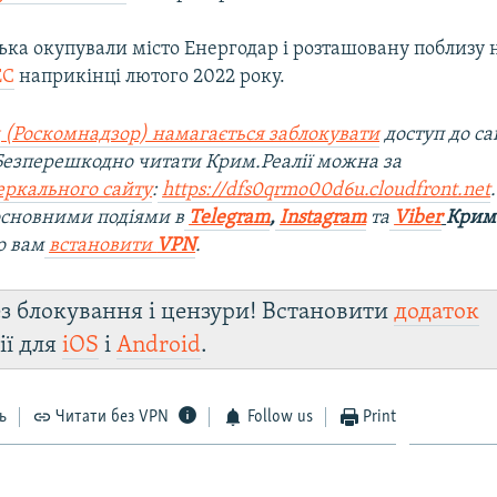
ська окупували місто Енергодар і розташовану поблизу 
ЕС
наприкінці лютого 2022 року.
 (Роскомнадзор) намагається заблокувати
доступ до са
 Безперешкодно читати Крим.Реалії можна за
еркального сайту
:
https://dfs0qrmo00d6u.cloudfront.net
 основними подіями в
Telegram
,
Instagram
та
Viber
Крим.
о вам
встановити
VPN
.
з блокування і цензури! Встановити
додаток
ії для
iOS
і
Android
.
ь
Читати без VPN
Follow us
Print