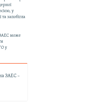
дерної
сією, у
 та запобігла
 ЗАЕС може
ти
ТО у
на ЗАЕС –