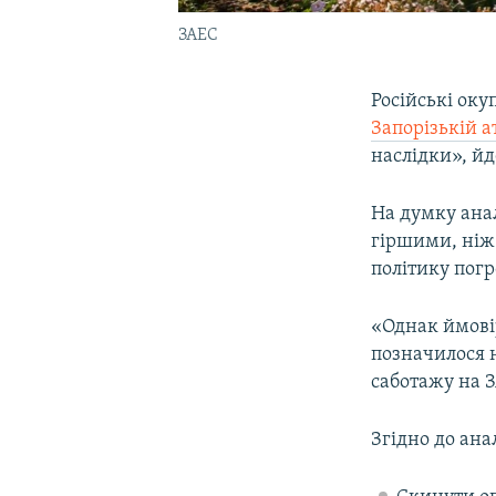
ЗАЕС
Російські оку
Запорізькій а
наслідки», йд
На думку анал
гіршими, ніж
політику пог
«Однак ймові
позначилося 
саботажу на З
Згідно до ана