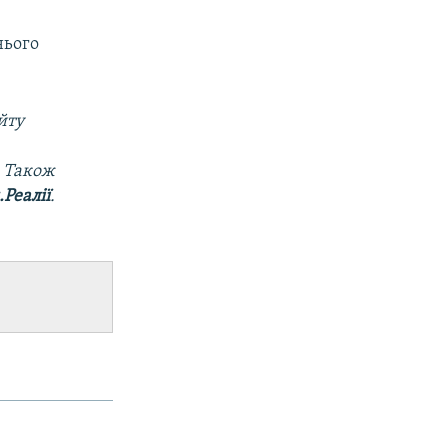
нього
йту
. Також
Реалії
.