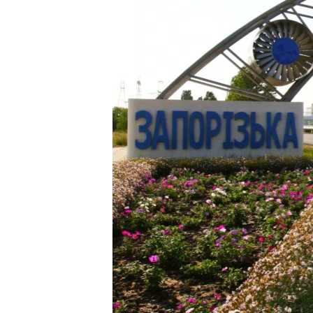
ВІДЕОУРОКИ «ELIFBE»
СВІДЧЕННЯ ОКУПАЦІЇ
УКРАЇНСЬКА ПРОБЛЕМА КРИМУ
ІНФОГРАФІКА