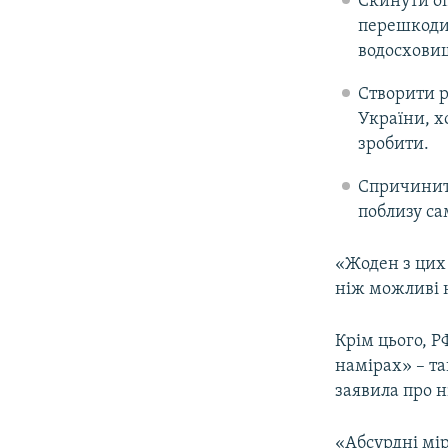
Скинути оп
перешкоди
водосхови
Створити р
України, х
зробити.
Спричинити
поблизу са
«Жоден з цих 
ніж можливі н
Крім цього, Р
намірах» – та
заявила про н
«Абсурдні мі