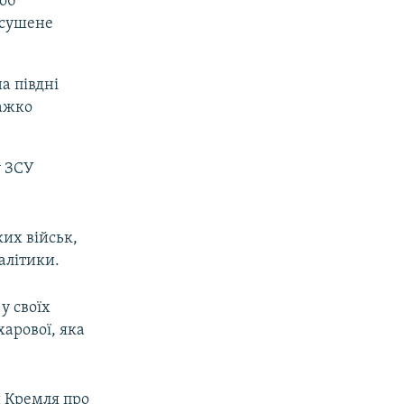
об
осушене
а півдні
важко
у ЗСУ
ких військ,
алітики.
у своїх
арової, яка
й Кремля про