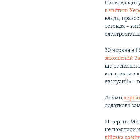
Напередодні 
в частині Хе
влада, правоо
легенда – вит
електростанці
30 червня в 
захопленій За
що російські
контракти з 
евакуації» – 
Днями
керів
додатково за
21 червня Між
не помітили 
війська замі