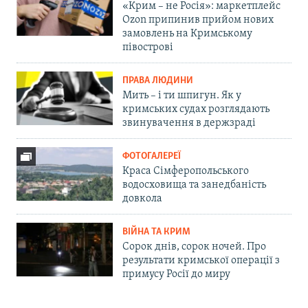
«Крим – не Росія»: маркетплейс
Ozon припинив прийом нових
замовлень на Кримському
півострові
ПРАВА ЛЮДИНИ
Мить – і ти шпигун. Як у
кримських судах розглядають
звинувачення в держзраді
ФОТОГАЛЕРЕЇ
Краса Сімферопольського
водосховища та занедбаність
довкола
ВІЙНА ТА КРИМ
Сорок днів, сорок ночей. Про
результати кримської операції з
примусу Росії до миру