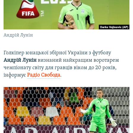
ВІДЕОУРОКИ «ELIFBE»
Русский
СВІДЧЕННЯ ОКУПАЦІЇ
Qırımtatar
УКРАЇНСЬКА ПРОБЛЕМА КРИМУ
Андрій Лунін
ДОЛУЧАЙСЯ!
ІНФОГРАФІКА
Голкіпер юнацької збірної України з футболу
Андрій
Лунін
визнаний найкращим воротарем
Усі сайти RFE/RL
чемпіонату світу для гравців віком до 20 років,
інформує
Радіо Свобода
.