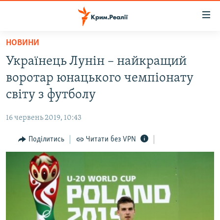
Доступність
посилання
Перейти
НОВИНИ
до
НОВИНИ
Українець Лунін – найкращий
основного
ВОДА.КРИМ
матеріалу
воротар юнацького чемпіонату
ВІДЕО ТА ФОТО
Перейти
світу з футболу
до
ПОЛІТИКА
основної
16 червень 2019, 10:43
БЛОГИ
навігації
Перейти
Поділитись
Читати без VPN
ПОГЛЯД
до
ІНТЕРВ'Ю
пошуку
ВСЕ ЗА ДЕНЬ
СПЕЦПРОЕКТИ
ЯК ОБІЙТИ БЛОКУВАННЯ
ДЕПОРТАЦІЯ