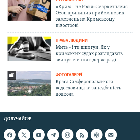
СУСПІЛЬСТВО
«Крим – не Росія»: маркетплейс
Ozon припинив прийом нових
замовлень на Кримському
півострові
ПРАВА ЛЮДИНИ
Мить – і ти шпигун. Як у
кримських судах розглядають
звинувачення в держзраді
ФОТОГАЛЕРЕЇ
Краса Сімферопольського
водосховища та занедбаність
довкола
ДОЛУЧАЙСЯ!