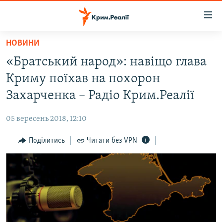
Доступність
посилання
Перейти
НОВИНИ
до
НОВИНИ
«Братський народ»: навіщо глава
основного
ВОДА.КРИМ
матеріалу
Криму поїхав на похорон
ВІДЕО ТА ФОТО
Перейти
Захарченка – Радіо Крим.Реалії
до
ПОЛІТИКА
основної
05 вересень 2018, 12:10
БЛОГИ
навігації
Перейти
Поділитись
Читати без VPN
ПОГЛЯД
до
ІНТЕРВ'Ю
пошуку
ВСЕ ЗА ДЕНЬ
СПЕЦПРОЕКТИ
ЯК ОБІЙТИ БЛОКУВАННЯ
ДЕПОРТАЦІЯ