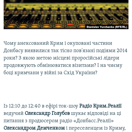
ВІДЕОУРОКИ «ELIFBE»
Русский
СВІДЧЕННЯ ОКУПАЦІЇ
Qırımtatar
УКРАЇНСЬКА ПРОБЛЕМА КРИМУ
ДОЛУЧАЙСЯ!
ІНФОГРАФІКА
Чому анексований Крим і окуповані частини
Донбасу виявилися так тісно пов'язані подіями 2014
роки? З якою метою місцеві проросійські лідери
Усі сайти RFE/RL
продовжують обмінюватися візитами? І на чиєму
боці кримчани у війні за Схід України?
Із 12:10 до 12:40 в ефірі ток-шоу
Радіо Крим.Реалії
ведучий
Олександр Голубов
шукає відповіді на ці
питання з продюсером радіо «Донбасс.Реалії»
Олександром Демченком
і переселенцем із Криму,