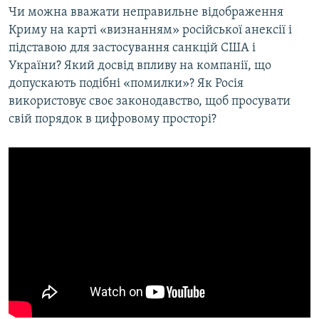
Чи можна вважати неправильне відображення
Криму на карті «визнанням» російської анексії і
підставою для застосування санкцій США і
України? Який досвід впливу на компанії, що
допускають подібні «помилки»? Як Росія
використовує своє законодавство, щоб просувати
свій порядок в цифровому просторі?