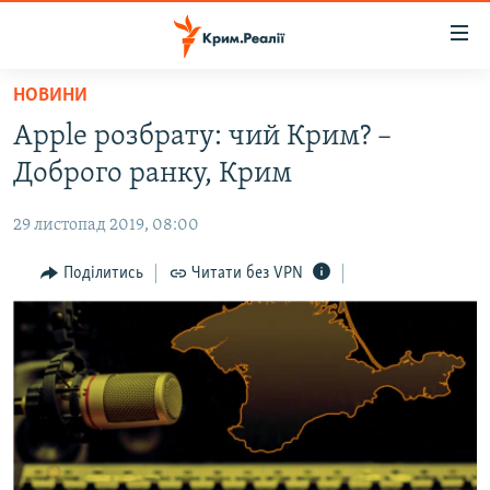
Доступність
посилання
Перейти
НОВИНИ
до
НОВИНИ
Apple розбрату: чий Крим? –
основного
ВОДА.КРИМ
матеріалу
Доброго ранку, Крим
ВІДЕО ТА ФОТО
Перейти
до
29 листопад 2019, 08:00
ПОЛІТИКА
основної
БЛОГИ
Поділитись
Читати без VPN
навігації
Перейти
ПОГЛЯД
до
ІНТЕРВ'Ю
пошуку
ВСЕ ЗА ДЕНЬ
СПЕЦПРОЕКТИ
ЯК ОБІЙТИ БЛОКУВАННЯ
ДЕПОРТАЦІЯ