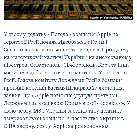
ВІДЕОУРОКИ «ELIFBE»
Русский
СВІДЧЕННЯ ОКУПАЦІЇ
Qırımtatar
УКРАЇНСЬКА ПРОБЛЕМА КРИМУ
У своєму додатку «Погода» компанія Apple на
ДОЛУЧАЙСЯ!
ІНФОГРАФІКА
території Росії почала відображати Крим і
Севастополь «російською» територією. При цьому
на материковій частині України і на анексованому
півострові Севастополь, Сімферополь, Керч та інші
Усі сайти RFE/RL
міста не відображаються ні частиною України, ні
Росії. Голова комітету Держдуми Росії з безпеки і
протидії корупції
Василь Піскарьов
27 листопада
заявив, що «Apple повністю усунула претензії
Держдуми за вказівкою Криму в своїх сервісах». У
свою чергу, МЗС України засудив таку політику
американської компанії, а посольство України в
США звернулося до Apple за роз'ясненням.