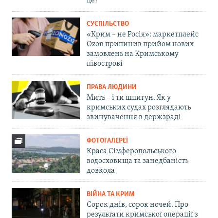
це?
СУСПІЛЬСТВО
«Крим – не Росія»: маркетплейс
Ozon припинив прийом нових
замовлень на Кримському
півострові
ПРАВА ЛЮДИНИ
Мить – і ти шпигун. Як у
кримських судах розглядають
звинувачення в держзраді
ФОТОГАЛЕРЕЇ
Краса Сімферопольського
водосховища та занедбаність
довкола
ВІЙНА ТА КРИМ
Сорок днів, сорок ночей. Про
результати кримської операції з