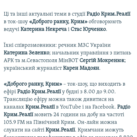
Ці та інші актуальні теми в студії
Радіо Крим.Реалії
в ток-шоу
«Доброго ранку, Крим»
обговорюють
ведучі
Катерина Некреча
і
Стас Юрченко
.
Їхні співрозмовники: речник МЗС України
Катерина Зеленко
; начальник управління з питань
АРК та м.Севастополя МінВОТ
Сергій Мокренюк
;
український журналіст
Карен Мадоян
.
«Доброго ранку, Крим»
– ток-шоу, що виходить в
ефірі
Радіо Крим.Реалії
у будні з 8.00 до 9.00.
Трансляцію ефіру можна також дивитися на
каналах
Крим.Реалії
в YouTube і на Facebook.
Радіо
Крим.Реалії
мовить 24 години на добу на частоті
105.9 FM на Північний Крим. Он-лайн можна
слухати на сайті
Крим.Реалії
. Кримчани можуть