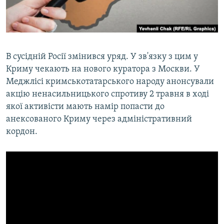
ВІДЕОУРОКИ «ELIFBE»
Русский
СВІДЧЕННЯ ОКУПАЦІЇ
Qırımtatar
УКРАЇНСЬКА ПРОБЛЕМА КРИМУ
В сусідній Росії змінився уряд. У зв'язку з цим у
ДОЛУЧАЙСЯ!
ІНФОГРАФІКА
Криму чекають на нового куратора з Москви. У
Меджлісі кримськотатарського народу анонсували
акцію ненасильницького спротиву 2 травня в ході
якої активісти мають намір попасти до
Усі сайти RFE/RL
анексованого Криму через адміністративний
кордон.