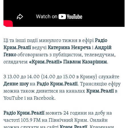
Ці та інші події минулого тижня в ефірі
Радіо
Крим.Реалії
ведучі
Катерина Некреча
і
Андрій
Гевко
обговорюють з публіцистом, телеведучим,
оглядачем
«Крим.Реалії»
Павлом Казаріним
.
З 13.00 до 14.00 (14.00 до 15.00 в Криму) слухайте
Денне шоу
на
Радіо Крим.Реалії
. Трансляцію ефіру
можна також дивитися на каналах
Крим.Реалії
в
YouTube і на Facebook.
Радіо Крим.Реалії
мовить 24 години на добу на
частоті 105.9 FM на Північний Крим. Онлайн
можна слухати на сайті
Крим.Реалії
. Кримчани