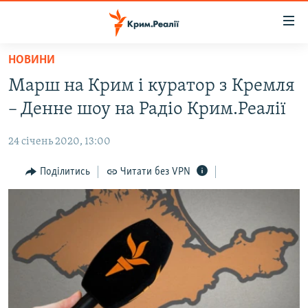
Доступність
посилання
Перейти
НОВИНИ
до
НОВИНИ
Марш на Крим і куратор з Кремля
основного
ВОДА.КРИМ
матеріалу
– Денне шоу на Радіо Крим.Реалії
ВІДЕО ТА ФОТО
Перейти
до
24 січень 2020, 13:00
ПОЛІТИКА
основної
БЛОГИ
Поділитись
Читати без VPN
навігації
Перейти
ПОГЛЯД
до
ІНТЕРВ'Ю
пошуку
ВСЕ ЗА ДЕНЬ
СПЕЦПРОЕКТИ
ЯК ОБІЙТИ БЛОКУВАННЯ
ДЕПОРТАЦІЯ