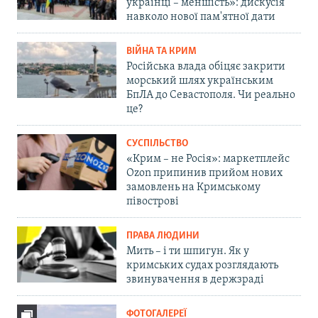
українці – меншість»: дискусія
навколо нової пам'ятної дати
ВІЙНА ТА КРИМ
Російська влада обіцяє закрити
морський шлях українським
БпЛА до Севастополя. Чи реально
це?
СУСПІЛЬСТВО
«Крим – не Росія»: маркетплейс
Ozon припинив прийом нових
замовлень на Кримському
півострові
ПРАВА ЛЮДИНИ
Мить – і ти шпигун. Як у
кримських судах розглядають
звинувачення в держзраді
ФОТОГАЛЕРЕЇ