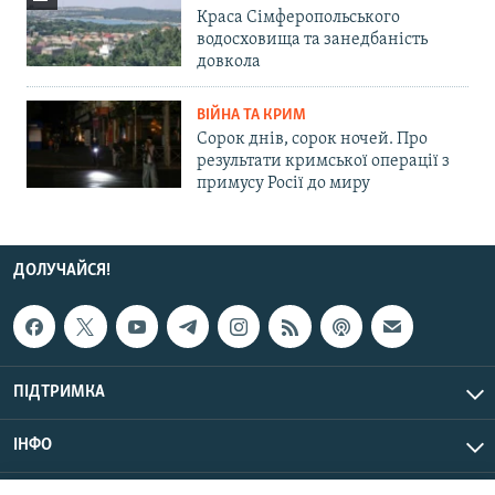
Краса Сімферопольського
водосховища та занедбаність
довкола
ВІЙНА ТА КРИМ
Сорок днів, сорок ночей. Про
результати кримської операції з
примусу Росії до миру
ДОЛУЧАЙСЯ!
ПІДТРИМКА
ІНФО