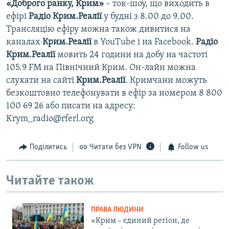
«Доброго ранку, Крим»
– ток-шоу, що виходить в
ефірі
Радіо Крим.Реалії
у будні з 8.00 до 9.00.
Трансляцію ефіру можна також дивитися на
каналах
Крим.Реалії
в YouTube і на Facebook.
Радіо
Крим.Реалії
мовить 24 години на добу на частоті
105.9 FM на Північний Крим. Он-лайн можна
слухати на сайті
Крим.Реалії
. Кримчани можуть
безкоштовно телефонувати в ефір за номером 8 800
100 69 26 або писати на адресу:
Krym_radio@rferl.org
Поділитись
Читати без VPN
Follow us
Читайте також
ПРАВА ЛЮДИНИ
«Крим – єдиний регіон, де