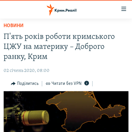
Доступність
посилання
Перейти
НОВИНИ
до
НОВИНИ
П'ять років роботи кримського
основного
ВОДА.КРИМ
матеріалу
ЦЖУ на материку – Доброго
ВІДЕО ТА ФОТО
Перейти
ранку, Крим
до
ПОЛІТИКА
основної
02 січень 2020, 08:00
БЛОГИ
навігації
Перейти
Поділитись
Читати без VPN
ПОГЛЯД
до
ІНТЕРВ'Ю
пошуку
ВСЕ ЗА ДЕНЬ
СПЕЦПРОЕКТИ
ЯК ОБІЙТИ БЛОКУВАННЯ
ДЕПОРТАЦІЯ