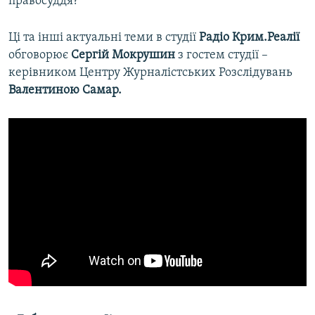
правосуддя?
Ці та інші актуальні теми в студії
Радіо Крим.Реалії
обговорює
Сергій Мокрушин
з гостем студії –
керівником Центру Журналістських Розслідувань
Валентиною Самар.