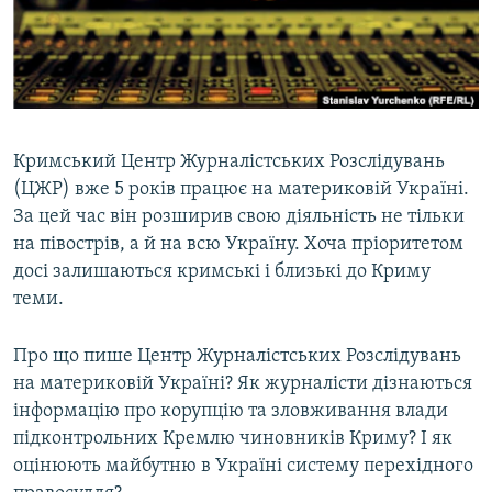
ВІДЕОУРОКИ «ELIFBE»
Русский
СВІДЧЕННЯ ОКУПАЦІЇ
Qırımtatar
УКРАЇНСЬКА ПРОБЛЕМА КРИМУ
ДОЛУЧАЙСЯ!
ІНФОГРАФІКА
Кримський Центр Журналістських Розслідувань
(ЦЖР) вже 5 років працює на материковій Україні.
За цей час він розширив свою діяльність не тільки
Усі сайти RFE/RL
на півострів, а й на всю Україну. Хоча пріоритетом
досі залишаються кримські і близькі до Криму
теми.
Про що пише Центр Журналістських Розслідувань
на материковій Україні? Як журналісти дізнаються
інформацію про корупцію та зловживання влади
підконтрольних Кремлю чиновників Криму? І як
оцінюють майбутню в Україні систему перехідного