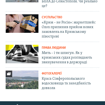
БпЛА до Севастополя. Чи реально
це?
СУСПІЛЬСТВО
«Крим – не Росія»: маркетплейс
Ozon припинив прийом нових
замовлень на Кримському
півострові
ПРАВА ЛЮДИНИ
Мить – і ти шпигун. Як у
кримських судах розглядають
звинувачення в держзраді
ФОТОГАЛЕРЕЇ
Краса Сімферопольського
водосховища та занедбаність
довкола