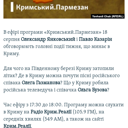
ВІДЕОУРОКИ «ELIFBE»
Русский
СВІДЧЕННЯ ОКУПАЦІЇ
Qırımtatar
УКРАЇНСЬКА ПРОБЛЕМА КРИМУ
В ефірі програми «Кримський.Пармезан» 18
ДОЛУЧАЙСЯ!
ІНФОГРАФІКА
серпня
Олександр Янковський
і
Павло Казарін
обговорюють головні події тижня, що минає в
Криму.
Усі сайти RFE/RL
Для чого на Південному березі Криму затопили
літак? Де в Криму можна почути пісні російського
співака
Олега Газманова
? Що у Криму робила
російська телеведуча і співачка
Ольга Бузова
?
Час ефіру з 17:30 до 18:00. Програму можна слухати
в Криму на
Радіо Крим.Реалії
(105.9 FM), на
середніх хвилях (549 АМ), а також на сайті
Крим.Реалії
.