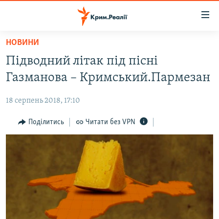
Доступність
посилання
Перейти
НОВИНИ
до
НОВИНИ
Підводний літак під пісні
основного
ВОДА.КРИМ
матеріалу
Газманова – Кримський.Пармезан
ВІДЕО ТА ФОТО
Перейти
до
18 серпень 2018, 17:10
ПОЛІТИКА
основної
БЛОГИ
Поділитись
Читати без VPN
навігації
Перейти
ПОГЛЯД
до
ІНТЕРВ'Ю
пошуку
ВСЕ ЗА ДЕНЬ
СПЕЦПРОЕКТИ
ЯК ОБІЙТИ БЛОКУВАННЯ
ДЕПОРТАЦІЯ