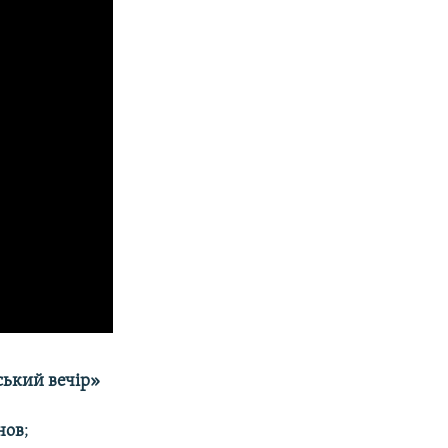
ький вечір»
нов
;