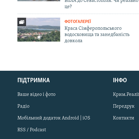
БпЛА до Севастополя. Чи реально
це?
ФОТОГАЛЕРЕЇ
Краса Сімферопольського
водосховища та занедбаність
довкола
Русский
ПІДТРИМКА
ІНФО
Qırımtatar
Ваше відео і фото
Крим.Реалії
ДОЛУЧАЙСЯ!
Радіо
Передрук
Мобільний додаток Android | iOS
Контакти
RSS / Podcast