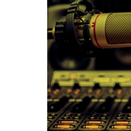
ВІДЕОУРОКИ «ELIFBE»
СВІДЧЕННЯ ОКУПАЦІЇ
УКРАЇНСЬКА ПРОБЛЕМА КРИМУ
ІНФОГРАФІКА