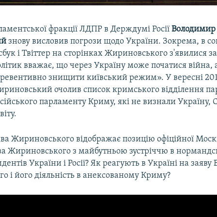
ламентської фракції ЛДПР в Держдумі Росії
Володимир
ий
знову висловив погрози щодо України. Зокрема, в с
ук і Твіттер на сторінках Жириновського з'явилися за
літик вважає, що через Україну може початися війна, а
превентивно знищити київський режим». У вересні 201
риновський очолив список кримського відділення пар
сійського парламенту Криму, які не визнали Україну, 
віту.
ява Жириновського відображає позицію офіційної Моск
ява Жириновського з майбутньою зустріччю в норманд
дентів України і Росії? Як реагують в Україні на заяв
о і його діяльність в анексованому Криму?