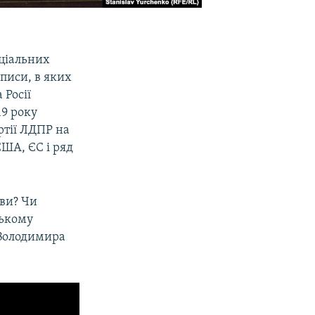
оціальних
писи, в яких
 Росії
9 року
тії ЛДПР на
США, ЄС і ряд
ви? Чи
ському
у Володимира