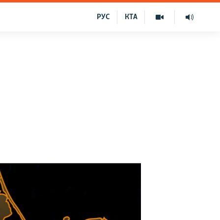
РУС
КТА