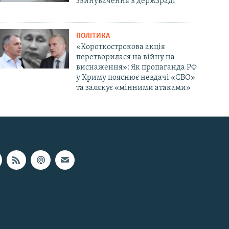
звинувачення в держзраді
ПОЛІТИКА
«Короткострокова акція
перетворилася на війну на
виснаження»: Як пропаганда РФ
у Криму пояснює невдачі «СВО»
та залякує «мінними атаками»