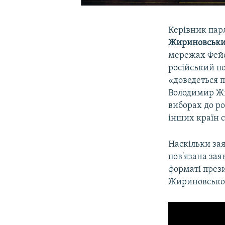
Керівник пар
Жириновськ
мережах Фейсб
російський по
«доведеться 
Володимир Жи
виборах до ро
інших країн с
Наскільки за
пов'язана за
форматі прези
Жириновськог