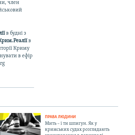
ни, член
ійськовий
ії
в будні з
Крим.Реалії
в
иторії Криму
нувати в ефір
rg
ПРАВА ЛЮДИНИ
Мить – і ти шпигун. Як у
кримських судах розглядають