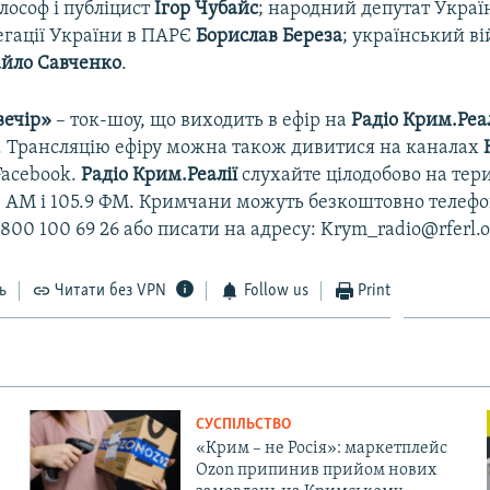
лософ і публіцист
Ігор Чубайс
; народний депутат Украї
егації України в ПАРЄ
Борислав Береза
; український в
йло Савченко
.
вечір»
– ток-шоу, що виходить в ефір на
Радіо Крим.Реал
0. Трансляцію ефіру можна також дивитися на каналах
Facebook.
Радіо Крим.Реалії
слухайте цілодобово на тер
48 АМ і 105.9 ФМ. Кримчани можуть безкоштовно телефо
800 100 69 26 або писати на адресу: Krym_radio@rferl.o
ь
Читати без VPN
Follow us
Print
СУСПІЛЬСТВО
«Крим – не Росія»: маркетплейс
Ozon припинив прийом нових