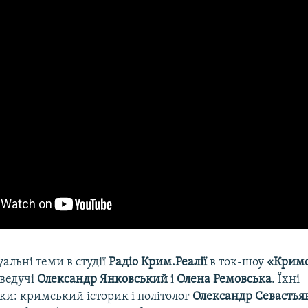
уальні теми в студії
Радіо Крим.Реалії
в ток-шоу
«Кримс
ведучі
Олександр Янковський
і
Олена Ремовська
. Їхні
ки: кримський історик і політолог
Олександр Севастья