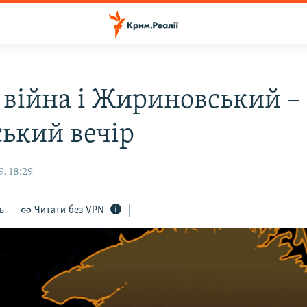
 війна і Жириновський –
ький вечір
, 18:29
ь
Читати без VPN