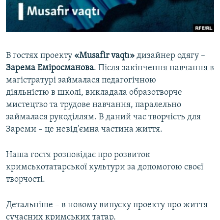
ВІДЕОУРОКИ «ELIFBE»
Русский
СВІДЧЕННЯ ОКУПАЦІЇ
Qırımtatar
УКРАЇНСЬКА ПРОБЛЕМА КРИМУ
В гостях проекту
«Musafir vaqtı»
дизайнер одягу –
ДОЛУЧАЙСЯ!
ІНФОГРАФІКА
Зарема Еміросманова
. Після закінчення навчання в
магістратурі займалася педагогічною
діяльністю в школі, викладала образотворче
мистецтво та трудове навчання, паралельно
Усі сайти RFE/RL
займалася рукоділлям. В даний час творчість для
Зареми – це невід'ємна частина життя.
Наша гостя розповідає про розвиток
кримськотатарської культури за допомогою своєї
творчості.
Детальніше – в новому випуску проекту про життя
сучасних кримських татар.