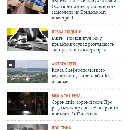
«Крим – не Росія»: маркетплейс
Ozon припинив прийом нових
замовлень на Кримському
півострові
ПРАВА ЛЮДИНИ
Мить – і ти шпигун. Як у
кримських судах розглядають
звинувачення в держзраді
ФОТОГАЛЕРЕЇ
Краса Сімферопольського
водосховища та занедбаність
довкола
ВІЙНА ТА КРИМ
Сорок днів, сорок ночей. Про
результати кримської операції з
примусу Росії до миру
ПОЛІТИКА