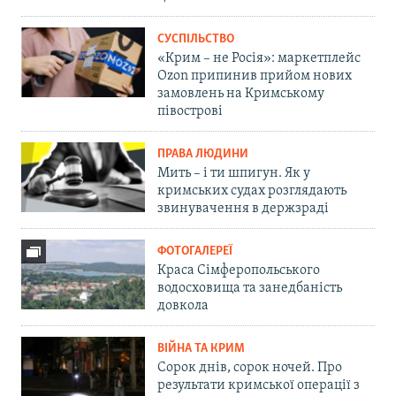
СУСПІЛЬСТВО
«Крим – не Росія»: маркетплейс
Ozon припинив прийом нових
замовлень на Кримському
півострові
ПРАВА ЛЮДИНИ
Мить – і ти шпигун. Як у
кримських судах розглядають
звинувачення в держзраді
ФОТОГАЛЕРЕЇ
Краса Сімферопольського
водосховища та занедбаність
довкола
ВІЙНА ТА КРИМ
Сорок днів, сорок ночей. Про
результати кримської операції з