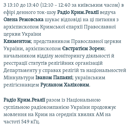
З 13:10 до 13:40 (12:10 – 12:40 за київським часом) в
ефірі денного ток-шоу
Радіо Крим.Реалії
ведуча
Олена Ремовська
шукає відповіді на ці питання з
архієпископом Кримської єпархії Православної
церкви України
Климентом
; представником Православної церкви
України, архієпископом
Євстратієм Зорею
;
начальником відділу моніторингу діяльності й
реєстрації статутів релігійних організацій
Департаменту у справах релігій та національностей
Мінкультури
Іваном Папаяні
; українським
релігієзнавцем
Русланом Халіковим
.
Радіо Крим.Реалії
разом із Національною
суспільною радіокомпанією України продовжує
мовлення на Крим на середніх хвилях АМ на
частоті 549 кГц.