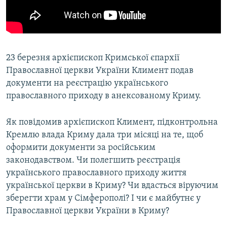
ВІДЕОУРОКИ «ELIFBE»
Русский
СВІДЧЕННЯ ОКУПАЦІЇ
Qırımtatar
УКРАЇНСЬКА ПРОБЛЕМА КРИМУ
23 березня архієпископ Кримської єпархії
ДОЛУЧАЙСЯ!
ІНФОГРАФІКА
Православної церкви України Климент подав
документи на реєстрацію українського
православного приходу в анексованому Криму.
Усі сайти RFE/RL
Як повідомив архієпископ Климент, підконтрольна
Кремлю влада Криму дала три місяці на те, щоб
оформити документи за російським
законодавством. Чи полегшить реєстрація
українського православного приходу життя
української церкви в Криму? Чи вдасться віруючим
зберегти храм у Сімферополі? І чи є майбутнє у
Православної церкви України в Криму?