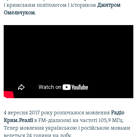
і кримським політологом і істориком
Дмитром
Омельчуком
.
4 вересня 2017 року розпочалося мовлення
Радіо
Крим.Реалії
в FM-діапазоні на частоті 105,9 МГц.
Тепер мовлення українською і російською мовами
ведеться 24 години на добу.