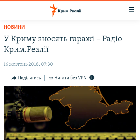
Доступність
посилання
Перейти
НОВИНИ
до
НОВИНИ
У Криму зносять гаражі – Радіо
основного
ВОДА.КРИМ
матеріалу
Крим.Реалії
ВІДЕО ТА ФОТО
Перейти
до
16 жовтень 2018, 07:30
ПОЛІТИКА
основної
БЛОГИ
Поділитись
Читати без VPN
навігації
Перейти
ПОГЛЯД
до
ІНТЕРВ'Ю
пошуку
ВСЕ ЗА ДЕНЬ
СПЕЦПРОЕКТИ
ЯК ОБІЙТИ БЛОКУВАННЯ
ДЕПОРТАЦІЯ