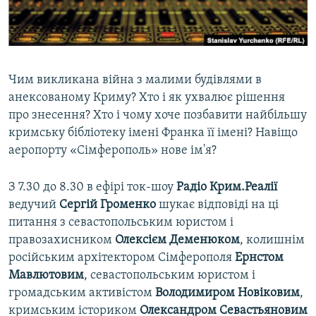
ВІДЕОУРОКИ «ELIFBE»
Русский
СВІДЧЕННЯ ОКУПАЦІЇ
Qırımtatar
УКРАЇНСЬКА ПРОБЛЕМА КРИМУ
Чим викликана війна з малими будівлями в
ДОЛУЧАЙСЯ!
ІНФОГРАФІКА
анексованому Криму? Хто і як ухвалює рішення
про знесення? Хто і чому хоче позбавити найбільшу
кримську бібліотеку імені Франка її імені? Навіщо
аеропорту «Сімферополь» нове ім'я?
Усі сайти RFE/RL
З 7.30 до 8.30 в ефірі ток-шоу
Радіо Крим.Реалії
ведучий
Сергій Громенко
шукає відповіді на ці
питання з севастопольським юристом і
правозахисником
Олексієм Деменюком
, колишнім
російським архітектором Сімферополя
Ернстом
Мавлютовим
, севастопольським юристом і
громадським активістом
Володимиром Новіковим
,
кримським істориком
Олександром Севастьяновим