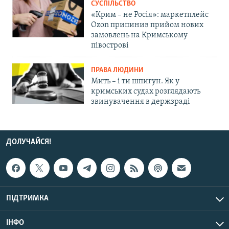
СУСПІЛЬСТВО
«Крим – не Росія»: маркетплейс
Ozon припинив прийом нових
замовлень на Кримському
півострові
ПРАВА ЛЮДИНИ
Мить – і ти шпигун. Як у
кримських судах розглядають
звинувачення в держзраді
ДОЛУЧАЙСЯ!
ПІДТРИМКА
ІНФО