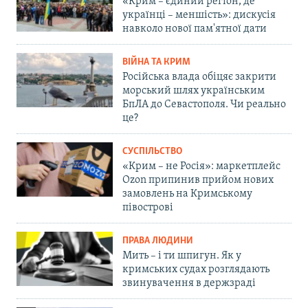
«Крим – єдиний регіон, де
українці – меншість»: дискусія
навколо нової пам'ятної дати
ВІЙНА ТА КРИМ
Російська влада обіцяє закрити
морський шлях українським
БпЛА до Севастополя. Чи реально
це?
СУСПІЛЬСТВО
«Крим – не Росія»: маркетплейс
Ozon припинив прийом нових
замовлень на Кримському
півострові
ПРАВА ЛЮДИНИ
Мить – і ти шпигун. Як у
кримських судах розглядають
звинувачення в держзраді