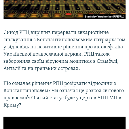
ВІДЕОУРОКИ «ELIFBE»
Русский
СВІДЧЕННЯ ОКУПАЦІЇ
Qırımtatar
УКРАЇНСЬКА ПРОБЛЕМА КРИМУ
Синод РПЦ вирішив перервати євхаристійне
ДОЛУЧАЙСЯ!
ІНФОГРАФІКА
спілкування з Константинопольським патріархатом
у відповідь на позитивне рішення про автокефалію
Української православної церкви. РПЦ також
заборонила своїм віруючим молитися в Стамбулі,
Усі сайти RFE/RL
Анталії та на грецьких островах.
Що означає рішення РПЦ розірвати відносини з
Константинополем? Чи означає це розкол світового
православ'я? І який статус буде у церков УПЦ МП в
Криму?