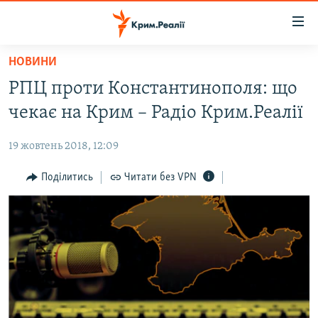
Доступність
посилання
Перейти
НОВИНИ
до
НОВИНИ
РПЦ проти Константинополя: що
основного
ВОДА.КРИМ
матеріалу
чекає на Крим – Радіо Крим.Реалії
ВІДЕО ТА ФОТО
Перейти
до
19 жовтень 2018, 12:09
ПОЛІТИКА
основної
БЛОГИ
Поділитись
Читати без VPN
навігації
Перейти
ПОГЛЯД
до
ІНТЕРВ'Ю
пошуку
ВСЕ ЗА ДЕНЬ
СПЕЦПРОЕКТИ
ЯК ОБІЙТИ БЛОКУВАННЯ
ДЕПОРТАЦІЯ