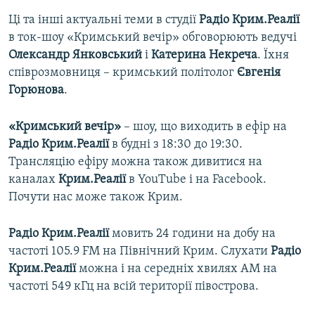
Ці та інші актуальні теми в студії
Радіо Крим.Реалії
в ток-шоу «Кримський вечір» обговорюють ведучі
Олександр Янковський
і
Катерина Некреча
. Їхня
співрозмовниця – кримський політолог
Євгенія
Горюнова
.
«Кримський вечір»
– шоу, що виходить в ефір на
Радіо Крим.Реалії
в будні з 18:30 до 19:30.
Трансляцію ефіру можна також дивитися на
каналах
Крим.Реалії
в YouTube і на Facebook.
Почути нас може також Крим.
Радіо Крим.Реалії
мовить 24 години на добу на
частоті 105.9 FM на Північний Крим. Слухати
Радіо
Крим.Реалії
можна і на середніх хвилях АМ на
частоті 549 кГц на всій території півострова.