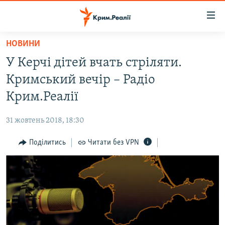
Доступність
посилання
Перейти
НОВИНИ
до
НОВИНИ
У Керчі дітей вчать стріляти.
основного
ВОДА.КРИМ
матеріалу
Кримський вечір – Радіо
ВІДЕО ТА ФОТО
Перейти
Крим.Реалії
до
ПОЛІТИКА
основної
31 жовтень 2018, 18:30
БЛОГИ
навігації
Перейти
Поділитись
Читати без VPN
ПОГЛЯД
до
ІНТЕРВ'Ю
пошуку
ВСЕ ЗА ДЕНЬ
СПЕЦПРОЕКТИ
ЯК ОБІЙТИ БЛОКУВАННЯ
ДЕПОРТАЦІЯ