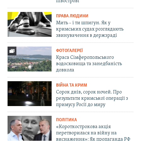
півострові
ПРАВА ЛЮДИНИ
Мить – і ти шпигун. Як у
кримських судах розглядають
звинувачення в держзраді
ФОТОГАЛЕРЕЇ
Краса Сімферопольського
водосховища та занедбаність
довкола
ВІЙНА ТА КРИМ
Сорок днів, сорок ночей. Про
результати кримської операції з
примусу Росії до миру
ПОЛІТИКА
«Короткострокова акція
перетворилася на війну на
виснаження»: Як пропаганда РФ