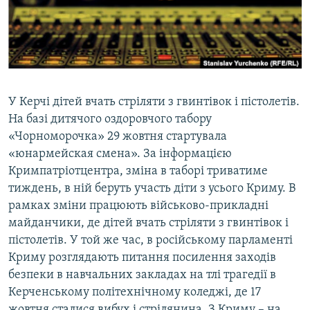
ВІДЕОУРОКИ «ELIFBE»
Русский
СВІДЧЕННЯ ОКУПАЦІЇ
Qırımtatar
УКРАЇНСЬКА ПРОБЛЕМА КРИМУ
ДОЛУЧАЙСЯ!
ІНФОГРАФІКА
У Керчі дітей вчать стріляти з гвинтівок і пістолетів.
На базі дитячого оздоровчого табору
«Чорноморочка» 29 жовтня стартувала
Усі сайти RFE/RL
«юнармейская смена». За інформацією
Кримпатріотцентра, зміна в таборі триватиме
тиждень, в ній беруть участь діти з усього Криму. В
рамках зміни працюють військово-прикладні
майданчики, де дітей вчать стріляти з гвинтівок і
пістолетів. У той же час, в російському парламенті
Криму розглядають питання посилення заходів
безпеки в навчальних закладах на тлі трагедії в
Керченському політехнічному коледжі, де 17
жовтня сталися вибух і стрілянина. З Криму – на