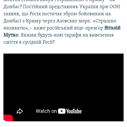
Донбас? Постійний представник України при ООН
заявив, що Росія постачає зброю бойовикам на
Донбасі з Криму через Азовське море. «Страшно
називати», – каже російський віце-прем'єр
Віталій
Мутко
. Якими будуть нові тарифи на вивезення
сміття в сусідній Росії?