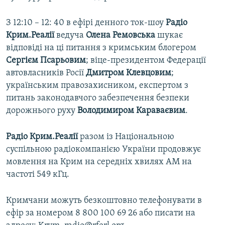
З 12:10 – 12: 40 в ефірі денного ток-шоу
Радіо
Крим.Реалії
ведуча
Олена Ремовська
шукає
відповіді на ці питання з кримським блогером
Сергієм Псарьовим
; віце-президентом Федерації
автовласників Росії
Дмитром Клевцовим
;
українським правозахисником, експертом з
питань законодавчого забезпечення безпеки
дорожнього руху
Володимиром Караваєвим
.
Радіо Крим.Реалії
разом із Національною
суспільною радіокомпанією України продовжує
мовлення на Крим на середніх хвилях АМ на
частоті 549 кГц.
Кримчани можуть безкоштовно телефонувати в
ефір за номером 8 800 100 69 26 або писати на