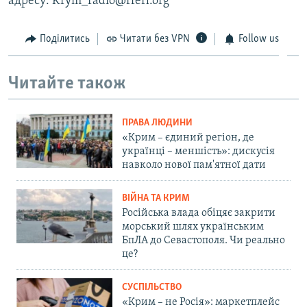
адресу: Krym_radio@rferl.org
Поділитись
Читати без VPN
Follow us
Читайте також
ПРАВА ЛЮДИНИ
«Крим – єдиний регіон, де
українці – меншість»: дискусія
навколо нової пам'ятної дати
ВІЙНА ТА КРИМ
Російська влада обіцяє закрити
морський шлях українським
БпЛА до Севастополя. Чи реально
це?
СУСПІЛЬСТВО
«Крим – не Росія»: маркетплейс