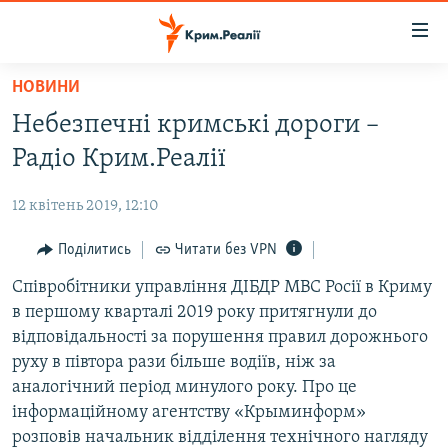
Доступність
посилання
Перейти
НОВИНИ
до
НОВИНИ
Небезпечні кримські дороги –
основного
ВОДА.КРИМ
матеріалу
Радіо Крим.Реалії
ВІДЕО ТА ФОТО
Перейти
до
12 квітень 2019, 12:10
ПОЛІТИКА
основної
БЛОГИ
Поділитись
Читати без VPN
навігації
Перейти
ПОГЛЯД
Співробітники управління ДІБДР МВС Росії в Криму
до
в першому кварталі 2019 року притягнули до
ІНТЕРВ'Ю
пошуку
відповідальності за порушення правил дорожнього
ВСЕ ЗА ДЕНЬ
руху в півтора рази більше водіїв, ніж за
аналогічний період минулого року. Про це
СПЕЦПРОЕКТИ
інформаційному агентству «Крыминформ»
ЯК ОБІЙТИ БЛОКУВАННЯ
ДЕПОРТАЦІЯ
розповів начальник відділення технічного нагляду