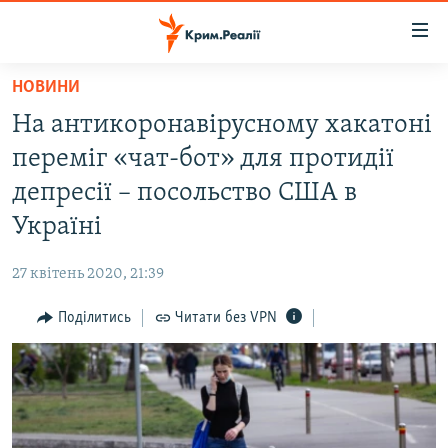
Доступність
посилання
Перейти
НОВИНИ
до
НОВИНИ
На антикоронавірусному хакатоні
основного
ВОДА.КРИМ
матеріалу
переміг «чат-бот» для протидії
ВІДЕО ТА ФОТО
Перейти
депресії – посольство США в
до
ПОЛІТИКА
Україні
основної
БЛОГИ
навігації
27 квітень 2020, 21:39
Перейти
ПОГЛЯД
до
Поділитись
Читати без VPN
ІНТЕРВ'Ю
пошуку
ВСЕ ЗА ДЕНЬ
СПЕЦПРОЕКТИ
ЯК ОБІЙТИ БЛОКУВАННЯ
ДЕПОРТАЦІЯ