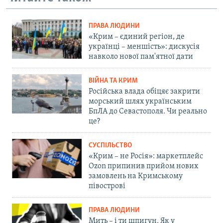
ПРАВА ЛЮДИНИ
«Крим – єдиний регіон, де
українці – меншість»: дискусія
навколо нової пам'ятної дати
ВІЙНА ТА КРИМ
Російська влада обіцяє закрити
морський шлях українським
БпЛА до Севастополя. Чи реально
це?
СУСПІЛЬСТВО
«Крим – не Росія»: маркетплейс
Ozon припинив прийом нових
замовлень на Кримському
півострові
ПРАВА ЛЮДИНИ
Мить – і ти шпигун. Як у