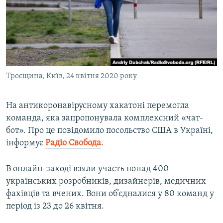
ВІДЕОУРОКИ «ELIFBE»
Русский
СВІДЧЕННЯ ОКУПАЦІЇ
Qırımtatar
УКРАЇНСЬКА ПРОБЛЕМА КРИМУ
ДОЛУЧАЙСЯ!
ІНФОГРАФІКА
Троєщина, Київ, 24 квітня 2020 року
На антикоронавірусному хакатоні перемогла
Усі сайти RFE/RL
команда, яка запропонувала комплексний «чат-
бот». Про це повідомило посольство США в Україні,
інформує
Радіо Свобода
.
В онлайн-заході взяли участь понад 400
українських розробників, дизайнерів, медичних
фахівців та вчених. Вони об’єдналися у 80 команд у
період із 23 до 26 квітня.