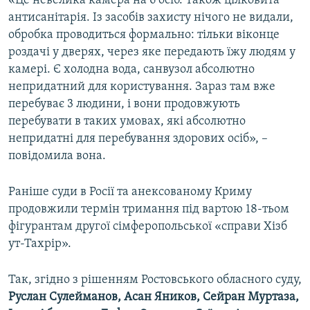
«Це невелика камера на 6 осіб. Також цілковита
антисанітарія. Із засобів захисту нічого не видали,
обробка проводиться формально: тільки віконце
роздачі у дверях, через яке передають їжу людям у
камері. Є холодна вода, санвузол абсолютно
непридатний для користування. Зараз там вже
перебуває 3 людини, і вони продовжують
перебувати в таких умовах, які абсолютно
непридатні для перебування здорових осіб», –
повідомила вона.
Раніше суди в Росії та анексованому Криму
продовжили термін тримання під вартою 18-тьом
фігурантам другої сімферопольської «справи Хізб
ут-Тахрір».
Так, згідно з рішенням Ростовського обласного суду,
Руслан Сулейманов, Асан Яников, Сейран Муртаза,