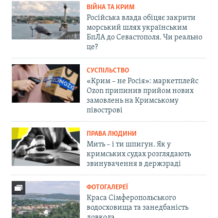
ВІЙНА ТА КРИМ
Російська влада обіцяє закрити
морський шлях українським
БпЛА до Севастополя. Чи реально
це?
СУСПІЛЬСТВО
«Крим – не Росія»: маркетплейс
Ozon припинив прийом нових
замовлень на Кримському
півострові
ПРАВА ЛЮДИНИ
Мить – і ти шпигун. Як у
кримських судах розглядають
звинувачення в держзраді
ФОТОГАЛЕРЕЇ
Краса Сімферопольського
водосховища та занедбаність
довкола