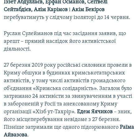
Іззет Абдуллаєв, Ерфан Османов, Сеїтвелі
Сейтабдієв, Алім Карімов
і
Акім Бекіров
перебуватимуть у слідчому ізоляторі до 14 червня.
Руслан Сулейманов під час засідання заявив, що
арешт – прямий наслідок його активістської
діяльності.
27 березня 2019 року російські силовики провели в
Криму обшуки в будинках кримськотатарських
активістів, у тому числі активістів громадського
об'єднання «Кримська солідарність». Загалом було
затримано 24 активісти за звинуваченням в участі
в забороненій у Росії та анексованому Криму
організації «Хізб ут-Тахрір».
Едем Яячиков
– зник,
його місцеперебування невідоме з 27 березня.
Пізніше затримали ще одного підозрюваного
Раїма
Айвазова
.