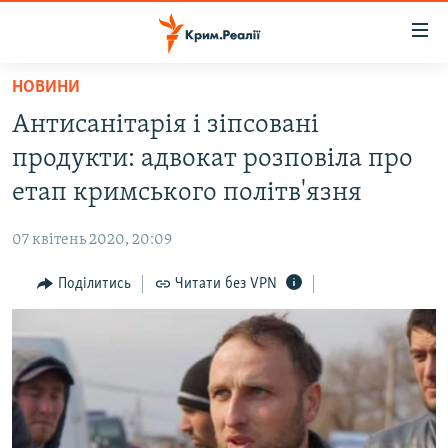
Доступність
посилання
Перейти
НОВИНИ
до
НОВИНИ
Антисанітарія і зіпсовані
основного
ВОДА.КРИМ
матеріалу
продукти: адвокат розповіла про
ВІДЕО ТА ФОТО
Перейти
етап кримського політв'язня
до
ПОЛІТИКА
основної
07 квітень 2020, 20:09
БЛОГИ
навігації
Перейти
Поділитись
Читати без VPN
ПОГЛЯД
до
ІНТЕРВ'Ю
пошуку
ВСЕ ЗА ДЕНЬ
СПЕЦПРОЕКТИ
ЯК ОБІЙТИ БЛОКУВАННЯ
ДЕПОРТАЦІЯ