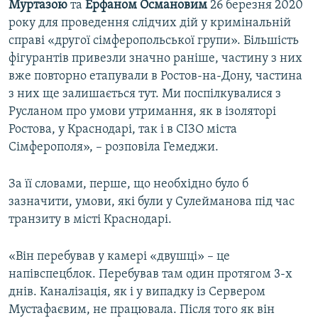
Муртазою
та
Ерфаном Османовим
26 березня 2020
року для проведення слідчих дій у кримінальній
справі «другої сімферопольської групи». Більшість
фігурантів привезли значно раніше, частину з них
вже повторно етапували в Ростов-на-Дону, частина
з них ще залишається тут. Ми поспілкувалися з
Русланом про умови утримання, як в ізоляторі
Ростова, у Краснодарі, так і в СІЗО міста
Сімферополя», – розповіла Гемеджи.
За її словами, перше, що необхідно було б
зазначити, умови, які були у Сулейманова під час
транзиту в місті Краснодарі.
«Він перебував у камері «двушці» – це
напівспецблок. Перебував там один протягом 3-х
днів. Каналізація, як і у випадку із Сервером
Мустафаєвим, не працювала. Після того як він