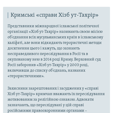
Кримські «справи Хізб ут-Тахрір»
Представники міжнародної ісламської політичної
організації «Хізб ут-Тахрір» називають своєю місією
об'єднання всіх мусульманських країн в ісламському
халіфаті, але вони відкидають терористичні методи
досягнення цього і кажуть, що зазнають
несправедливого переслідування в Росії та в
окупованому нею в 2014 році Криму. Верховний суд
Росії заборонив «Хізб ут-Тахрір» у 2003 році,
включивши до списку об'єднань, названих
«терористичними».
Захисники заарештованих і засуджених у «справі
Хізб ут-Тахрір» кримчан вважають їх переслідування
мотивованим за релігійною ознакою. Адвокати
зазначають, що переслідувані у цій справі
російськими правоохоронними органами –