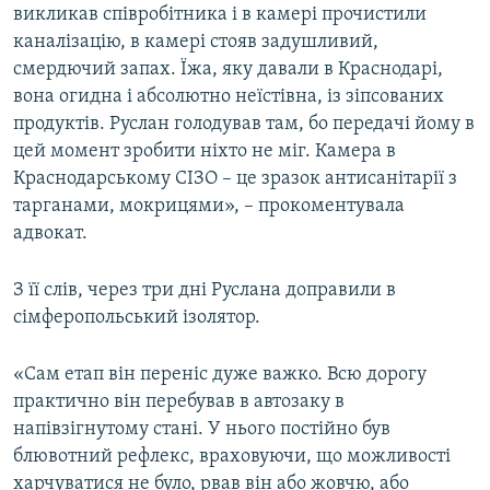
викликав співробітника і в камері прочистили
каналізацію, в камері стояв задушливий,
смердючий запах. Їжа, яку давали в Краснодарі,
вона огидна і абсолютно неїстівна, із зіпсованих
продуктів. Руслан голодував там, бо передачі йому в
цей момент зробити ніхто не міг. Камера в
Краснодарському СІЗО – це зразок антисанітарії з
тарганами, мокрицями», – прокоментувала
адвокат.
З її слів, через три дні Руслана доправили в
сімферопольський ізолятор.
«Сам етап він переніс дуже важко. Всю дорогу
практично він перебував в автозаку в
напівзігнутому стані. У нього постійно був
блювотний рефлекс, враховуючи, що можливості
харчуватися не було, рвав він або жовчю, або