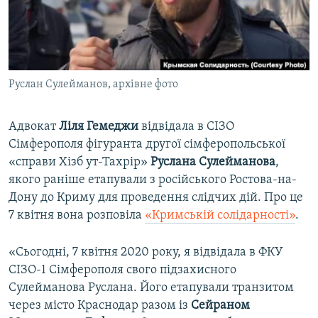
ВІДЕОУРОКИ «ELIFBE»
Русский
СВІДЧЕННЯ ОКУПАЦІЇ
Qırımtatar
УКРАЇНСЬКА ПРОБЛЕМА КРИМУ
Руслан Сулейманов, архівне фото
ДОЛУЧАЙСЯ!
ІНФОГРАФІКА
Адвокат
Ліля Гемеджи
відвідала в СІЗО
Сімферополя фігуранта другої сімферопольської
Усі сайти RFE/RL
«справи Хізб ут-Тахрір»
Руслана Сулейманова
,
якого раніше етапували з російського Ростова-на-
Дону до Криму для проведення слідчих дій. Про це
7 квітня вона розповіла
«Кримській солідарності»
.
«Сьогодні, 7 квітня 2020 року, я відвідала в ФКУ
СІЗО-1 Сімферополя свого підзахисного
Сулейманова Руслана. Його етапували транзитом
через місто Краснодар разом із
Сейраном