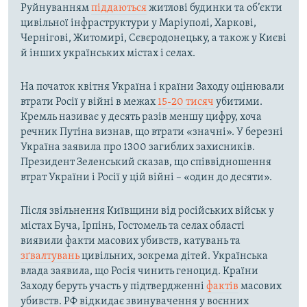
Руйнуванням
піддаються
житлові будинки та об’єкти
цивільної інфраструктури у Маріуполі, Харкові,
Чернігові, Житомирі, Сєвєродонецьку, а також у Києві
й інших українських містах і селах.
На початок квітня Україна і країни Заходу оцінювали
втрати Росії у війні в межах
15-20 тисяч
убитими.
Кремль називає у десять разів меншу цифру, хоча
речник Путіна визнав, що втрати «значні». У березні
Україна заявила про 1300 загиблих захисників.
Президент Зеленський сказав, що співвідношення
втрат України і Росії у цій війні – «один до десяти».
Після звільнення Київщини від російських військ у
містах Буча, Ірпінь, Гостомель та селах області
виявили факти масових убивств, катувань та
зґвалтувань
цивільних, зокрема дітей. Українська
влада заявила, що Росія чинить геноцид. Країни
Заходу беруть участь у підтвердженні
фактів
масових
убивств. РФ відкидає звинувачення у воєнних