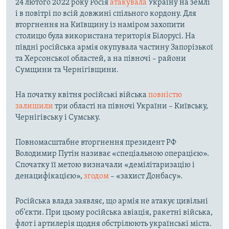
24 лютого 2022 року Росія
атакувала
Україну на землі
і в повітрі по всій довжині спільного кордону. Для
вторгнення на Київщину із наміром захопити
столицю була використана територія Білорусі. На
півдні російська армія окупувала частину Запорізької
та Херсонської областей, а на півночі – райони
Сумщини та Чернігівщини.
На початку квітня російські війська
повністю
залишили
три області на півночі України – Київську,
Чернігівську і Сумську.
Повномасштабне вторгнення президент РФ
Володимир Путін називає «спеціальною операцією».
Спочатку її метою визначали «демілітаризацію і
денацифікацією»,
згодом
– «захист Донбасу».
Російська влада заявляє, що армія не атакує цивільні
об’єкти. При цьому російська авіація, ракетні війська,
флот і артилерія щодня обстрілюють українські міста.