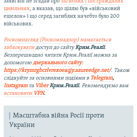
заяві він не згадав про
загиблих і постраждалих
цивільних
, а вказав, що ціллю був «військовий
ешелон» і що серед загиблих начебто було 200
військових.
Роскомнагляд (Роскомнадзор) намагається
заблокувати
доступ до сайту
Крим.Реалії
.
Безперешкодно читати Крим.Реалії можна за
допомогою
дзеркального сайту
:
https://krymrgbcrlvrexoeaqjy.azureedge.net/
. Також
слідкуйте за основними подіями в
Telegram
,
Instagram
та
Viber
Крим.Реалії
. Рекомендуємо вам
встановити
VPN
.
Масштабна війна Росії проти
України