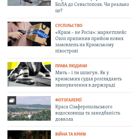
БпЛА до Севастополя. Чи реально
це?
СУСПІЛЬСТВО
«Крим – не Росія»: маркетплейс
Ozon припинив прийом нових
замовлень на Кримському
півострові
ПРАВА ЛЮДИНИ
Мить – і ти шпигун. Як у
кримських судах розглядають
звинувачення в держзраді
ФОТОГАЛЕРЕЇ
Краса Сімферопольського
водосховища та занедбаність
довкола
ВІЙНА ТА КРИМ