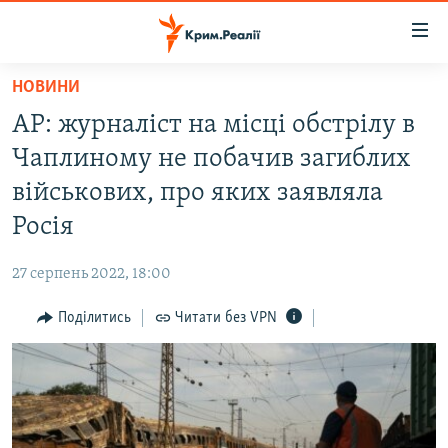
Доступність
посилання
Перейти
НОВИНИ
до
НОВИНИ
AP: журналіст на місці обстрілу в
основного
ВОДА.КРИМ
матеріалу
Чаплиному не побачив загиблих
ВІДЕО ТА ФОТО
Перейти
військових, про яких заявляла
до
ПОЛІТИКА
Росія
основної
БЛОГИ
навігації
27 серпень 2022, 18:00
Перейти
ПОГЛЯД
до
Поділитись
Читати без VPN
ІНТЕРВ'Ю
пошуку
ВСЕ ЗА ДЕНЬ
СПЕЦПРОЕКТИ
ЯК ОБІЙТИ БЛОКУВАННЯ
ДЕПОРТАЦІЯ