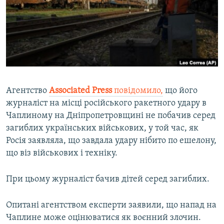
ВІДЕОУРОКИ «ELIFBE»
Русский
СВІДЧЕННЯ ОКУПАЦІЇ
Qırımtatar
УКРАЇНСЬКА ПРОБЛЕМА КРИМУ
ДОЛУЧАЙСЯ!
ІНФОГРАФІКА
Агентство
Associated Press
повідомило,
що його
журналіст на місці російського ракетного удару в
Усі сайти RFE/RL
Чаплиному на Дніпропетровщині не побачив серед
загиблих українських військових, у той час, як
Росія заявляла, що завдала удару нібито по ешелону,
що віз військових і техніку.
При цьому журналіст бачив дітей серед загиблих.
Опитані агентством експерти заявили, що напад на
Чаплине може оцінюватися як воєнний злочин.