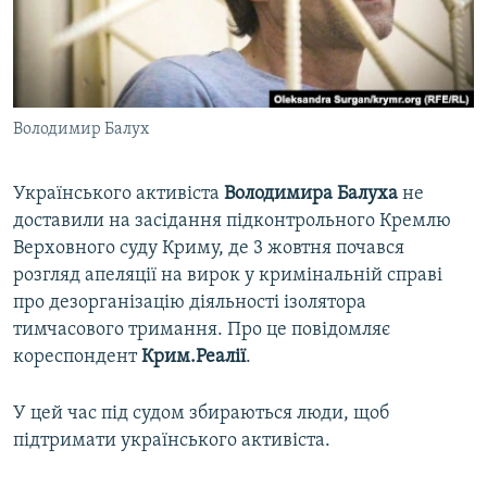
ВІДЕОУРОКИ «ELIFBE»
Русский
СВІДЧЕННЯ ОКУПАЦІЇ
Qırımtatar
УКРАЇНСЬКА ПРОБЛЕМА КРИМУ
Володимир Балух
ДОЛУЧАЙСЯ!
ІНФОГРАФІКА
Українського активіста
Володимира Балуха
не
доставили на засідання підконтрольного Кремлю
Усі сайти RFE/RL
Верховного суду Криму, де 3 жовтня почався
розгляд апеляції на вирок у кримінальній справі
про дезорганізацію діяльності ізолятора
тимчасового тримання. Про це повідомляє
кореспондент
Крим.Реалії
.
У цей час під судом збираються люди, щоб
підтримати українського активіста.