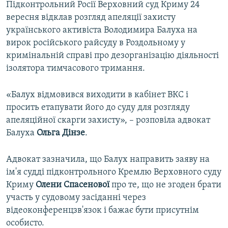
Підконтрольний Росії Верховний суд Криму 24
вересня відклав розгляд апеляції захисту
українського активіста Володимира Балуха на
вирок російського райсуду в Роздольному у
кримінальній справі про дезорганізацію діяльності
ізолятора тимчасового тримання.
«Балух відмовився виходити в кабінет ВКС і
просить етапувати його до суду для розгляду
апеляційної скарги захисту», – розповіла адвокат
Балуха
Ольга Дінзе
.
Адвокат зазначила, що Балух направить заяву на
ім'я судді підконтрольного Кремлю Верховного суду
Криму
Олени Спасенової
про те, що не згоден брати
участь у судовому засіданні через
відеоконференцзв'язок і бажає бути присутнім
особисто.