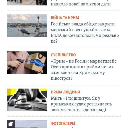
навколо нової пам'ятної дати
ВІЙНА ТА КРИМ
Російська влада обіцяє закрити
морський шлях українським
БпЛА до Севастополя. Чи реально
це?
СУСПІЛЬСТВО
«Крим – не Росія»: маркетплейс
Ozon припинив прийом нових
замовлень на Кримському
півострові
ПРАВА ЛЮДИНИ
Мить – і ти шпигун. Як у
кримських судах розглядають
звинувачення в держзраді
ФОТОГАЛЕРЕЇ