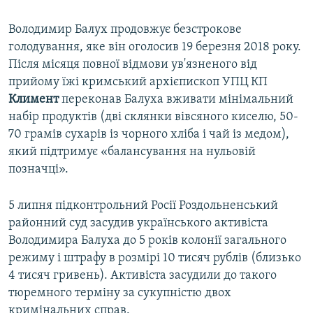
Володимир Балух продовжує безстрокове
голодування, яке він оголосив 19 березня 2018 року.
Після місяця повної відмови ув'язненого від
прийому їжі кримський архієпископ УПЦ КП
Климент
переконав Балуха вживати мінімальний
набір продуктів (дві склянки вівсяного киселю, 50-
70 грамів сухарів із чорного хліба і чай із медом),
який підтримує «балансування на нульовій
позначці».
5 липня підконтрольний Росії Роздольненський
районний суд засудив українського активіста
Володимира Балуха до 5 років колонії загального
режиму і штрафу в розмірі 10 тисяч рублів (близько
4 тисяч гривень). Активіста засудили до такого
тюремного терміну за сукупністю двох
кримінальних справ.