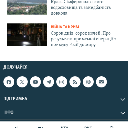
Краса Сімферопольського
водосховища та занедбаність
довкола
ВІЙНА ТА КРИМ
Сорок днів, сорок ночей. Про
результати кримської операції з
примусу Росії до миру
ДОЛУЧАЙСЯ!
ПІДТРИМКА
ІНФО
© Крим.Реалії, 2026 | Усі права застережено.