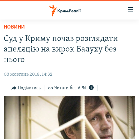
Доступність
посилання
Перейти
НОВИНИ
до
НОВИНИ
Суд у Криму почав розглядати
основного
ВОДА.КРИМ
матеріалу
апеляцію на вирок Балуху без
ВІДЕО ТА ФОТО
Перейти
нього
до
ПОЛІТИКА
основної
03 жовтень 2018, 14:32
БЛОГИ
навігації
Перейти
Поділитись
Читати без VPN
ПОГЛЯД
до
ІНТЕРВ'Ю
пошуку
ВСЕ ЗА ДЕНЬ
СПЕЦПРОЕКТИ
ЯК ОБІЙТИ БЛОКУВАННЯ
ДЕПОРТАЦІЯ