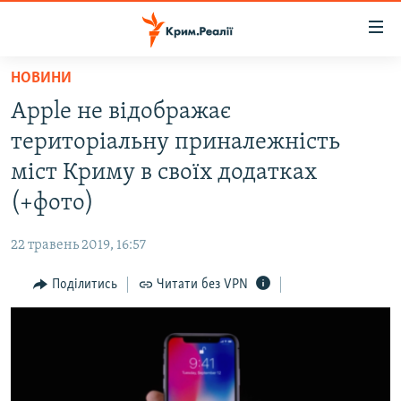
Доступність
посилання
Перейти
НОВИНИ
до
НОВИНИ
Apple не відображає
основного
ВОДА.КРИМ
матеріалу
територіальну приналежність
ВІДЕО ТА ФОТО
Перейти
міст Криму в своїх додатках
до
ПОЛІТИКА
(+фото)
основної
БЛОГИ
навігації
22 травень 2019, 16:57
Перейти
ПОГЛЯД
до
Поділитись
Читати без VPN
ІНТЕРВ'Ю
пошуку
ВСЕ ЗА ДЕНЬ
СПЕЦПРОЕКТИ
ЯК ОБІЙТИ БЛОКУВАННЯ
ДЕПОРТАЦІЯ