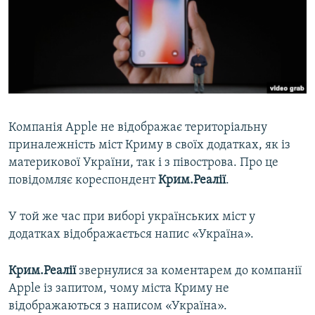
ВІДЕОУРОКИ «ELIFBE»
Русский
СВІДЧЕННЯ ОКУПАЦІЇ
Qırımtatar
УКРАЇНСЬКА ПРОБЛЕМА КРИМУ
ДОЛУЧАЙСЯ!
ІНФОГРАФІКА
Компанія Apple не відображає територіальну
приналежність міст Криму в своїх додатках, як із
Усі сайти RFE/RL
материкової України, так і з півострова. Про це
повідомляє кореспондент
Крим.Реалії
.
У той же час при виборі українських міст у
додатках відображається напис «Україна».
Крим.Реалії
звернулися за коментарем до компанії
Apple із запитом, чому міста Криму не
відображаються з написом «Україна».