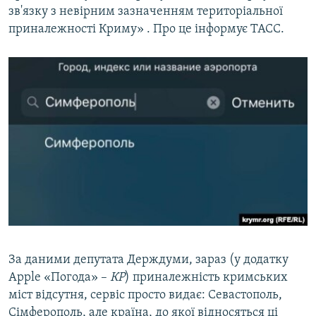
зв'язку з невірним зазначенням територіальної
приналежності Криму» . Про це інформує ТАСС.
За даними депутата Держдуми, зараз (у додатку
Apple «Погода» –
КР
) приналежність кримських
міст відсутня, сервіс просто видає: Севастополь,
Сімферополь, але країна, до якої відносяться ці