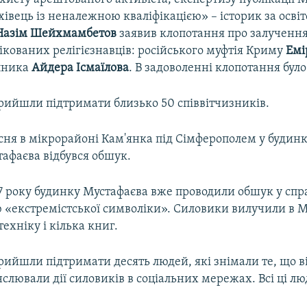
івець із неналежною кваліфікацією» – історик за освіт
Назім Шейхмамбетов
заявив клопотання про залучення
ікованих релігієзнавців: російського муфтія Криму
Емі
упника
Айдера Ісмаїлова
. В задоволенні клопотання було
рийшли підтримати близько 50 співвітчизників.
сня в мікрорайоні Кам'янка під Сімферополем у будинк
афаєва відбувся обшук.
7 року будинку Мустафаєва вже проводили обшук у спра
 «екстремістської символіки». Силовики вилучили в 
ехніку і кілька книг.
ийшли підтримати десять людей, які знімали те, що ві
анслювали дії силовиків в соціальних мережах. Всі ці л