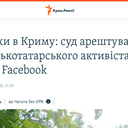
и в Криму: суд арештув
ькотатарського активіста
 Facebook
, 17:19
ь
Читати без VPN