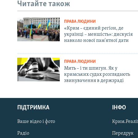
Читайте також
ПРАВА ЛЮДИНИ
«Крим – єдиний регіон, де
українці – меншість»: дискусія
навколо нової пам'ятної дати
ПРАВА ЛЮДИНИ
Мить – і ти шпигун. Як у
кримських судах розглядають
звинувачення в держзраді
Русский
ПІДТРИМКА
ІНФО
Qırımtatar
Ваше відео і фото
Крим.Реалії
ДОЛУЧАЙСЯ!
Радіо
Передрук