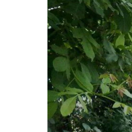
ВІДЕОУРОКИ «ELIFBE»
СВІДЧЕННЯ ОКУПАЦІЇ
УКРАЇНСЬКА ПРОБЛЕМА КРИМУ
ІНФОГРАФІКА