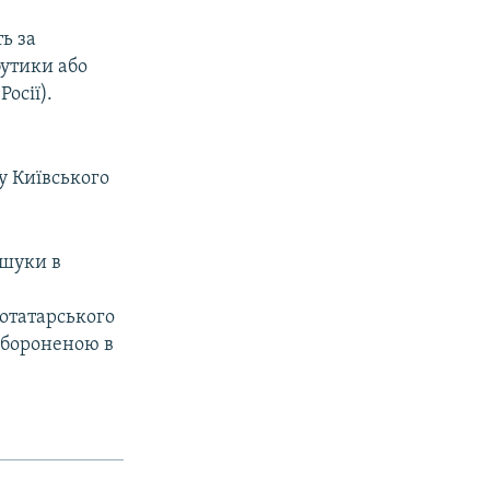
ть за
утики або
осії).
у Київського
бшуки в
отатарського
забороненою в