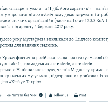
фаєва заарештували на 11 діб, його соратників – на п'я
м у «пропаганді або публічному демонструванні атриб
тремістських організацій» (частина 1 статті 20.3 КоАП Р
ов із-під арешту 4 березня 2017 року.
нулого року Мустафаєва викликали до Слідчого комітет
рополя для надання свідчень.
 в Криму фактична російська влада практикує масові о
рналістів, громадських активістів, активістів
рського Національного руху, членів Меджлісу кримськ
ож кримських мусульман, підозрюваних у зв'язках із 
цією «Хізб ут-Тахрір».
ь
Читати без VPN
Follow us
Print