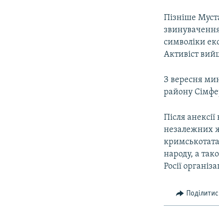
Пізніше Муста
звинувачення
символіки екс
Активіст вийш
З вересня ми
району Сімфе
Після анексії
незалежних жу
кримськотата
народу, а так
Росії організа
Поділитис