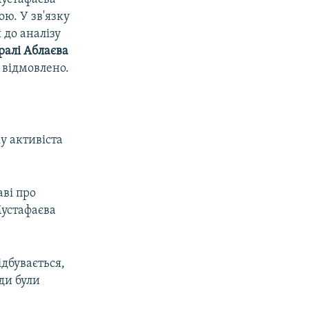
ою. У зв'язку
 до аналізу
ралі Аблаєва
 відмовлено.
у активіста
ві про
Мустафаєва
дбувається,
юди були