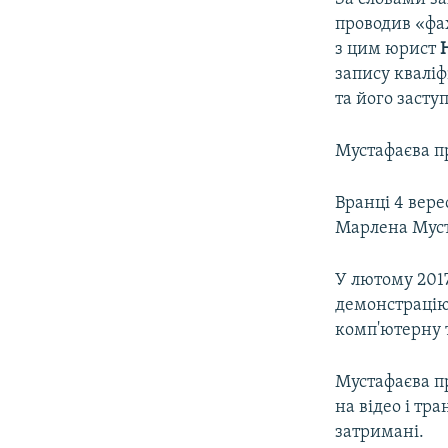
проводив «фах
з цим юрист
запису кваліф
та його заст
Мустафаєва п
Вранці 4 вере
Марлена Муст
У лютому 201
демонстрацію
комп'ютерну т
Мустафаєва пр
на відео і тр
затримані.