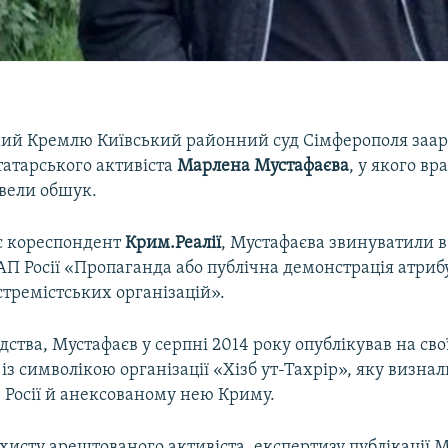
ий Кремлю Київський районний суд Сімферополя заар
татарського активіста
Марлена Мустафаєва
, у якого вр
вели обшук.
є кореспондент
Крим.Реалії
, Мустафаєва звинуватили 
оАП Росії «Пропаганда або публічна демонстрація атриб
тремістських організацій».
ідства, Мустафаєв у серпні 2014 року опублікував на свої
 із символікою організації «Хізб ут-Тахрір», яку визнал
 Росії й анексованому нею Криму.
хисту арештованого активіста, експертизу публікації 