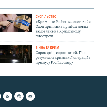
СУСПІЛЬСТВО
«Крим – не Росія»: маркетплейс
Ozon припинив прийом нових
замовлень на Кримському
півострові
ВІЙНА ТА КРИМ
Сорок днів, сорок ночей. Про
результати кримської операції з
примусу Росії до миру