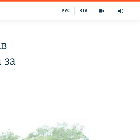
РУС
КТА
ав
 за