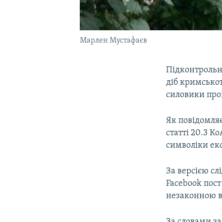
Марлен Мустафаєв
Підконтрольн
діб кримсько
силовики про
Як повідомля
статті 20.3 К
символіки екс
За версією сл
Facebook пост
незаконною в
За словами за