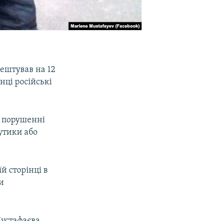
ештував на 12
анці російські
в порушенні
утики або
й сторінці в
и
Мустафаєва