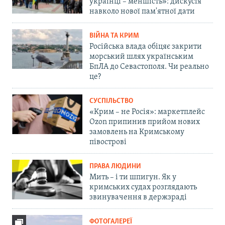
українці – меншість»: дискусія
навколо нової пам'ятної дати
ВІЙНА ТА КРИМ
Російська влада обіцяє закрити
морський шлях українським
БпЛА до Севастополя. Чи реально
це?
СУСПІЛЬСТВО
«Крим – не Росія»: маркетплейс
Ozon припинив прийом нових
замовлень на Кримському
півострові
ПРАВА ЛЮДИНИ
Мить – і ти шпигун. Як у
кримських судах розглядають
звинувачення в держзраді
ФОТОГАЛЕРЕЇ