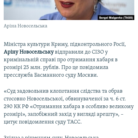
ВІДЕОУРОКИ «ELIFBE»
Русский
СВІДЧЕННЯ ОКУПАЦІЇ
Qırımtatar
Аріна Новосельська
УКРАЇНСЬКА ПРОБЛЕМА КРИМУ
ДОЛУЧАЙСЯ!
ІНФОГРАФІКА
Міністра культури Криму, підконтрольного Росії,
Аріну Новосельську
відправили до СІЗО у
кримінальній справі про отримання хабаря в
Усі сайти RFE/RL
розмірі 25 млн. рублів. Про це повідомила
пресслужба Басманного суду Москви.
«Суд задовольнив клопотання слідства та обрав
стосовно Новосельської, обвинуваченої за ч. 6 ст.
290 КК РФ «Отримання хабара в особливо великому
розмірі», запобіжний захід у вигляді арешту», –
цитує повідомлення суду ТАСС.