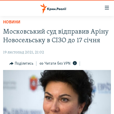
Доступність
посилання
Перейти
НОВИНИ
до
НОВИНИ
Московський суд відправив Аріну
основного
ВОДА.КРИМ
матеріалу
Новосельську в СІЗО до 17 січня
ВІДЕО ТА ФОТО
Перейти
до
19 листопад 2021, 21:02
ПОЛІТИКА
основної
БЛОГИ
Поділитись
Читати без VPN
навігації
Перейти
ПОГЛЯД
до
ІНТЕРВ'Ю
пошуку
ВСЕ ЗА ДЕНЬ
СПЕЦПРОЕКТИ
ЯК ОБІЙТИ БЛОКУВАННЯ
ДЕПОРТАЦІЯ