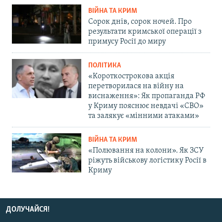
ВІЙНА ТА КРИМ
Сорок днів, сорок ночей. Про
результати кримської операції з
примусу Росії до миру
ПОЛІТИКА
«Короткострокова акція
перетворилася на війну на
виснаження»: Як пропаганда РФ
у Криму пояснює невдачі «СВО»
та залякує «мінними атаками»
ВІЙНА ТА КРИМ
«Полювання на колони». Як ЗСУ
ріжуть військову логістику Росії в
Криму
ДОЛУЧАЙСЯ!