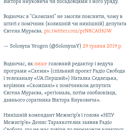
Віктора Януковича чи посадовцями з його уряду.
Водночас в "Скомпані" не змогли пояснити, чому в
штаті є помічник (колишній чи нинішній) депутата
Євгена Мураєва.
pic.twitter.com/prN8CAtHGW
— Solonyna Yeugen (@SolonynaY)
29 травня 2019 р.
Водночас, як
пише
​головний редактор і ведуча
програми «Схеми» (спільний проект Радіо Свобода
і телеканалу «UA:Перший») Наталка Седлецька,
керівник «Скомпані» є помічником депутата
Євгена Мураєва, «регіонала, потім опоблоківця,
давнього соратника Віктора Януковича».
Нинішній комендант Межигір’я і голова «НПУ
Межигір’я» Денис Тарахкотелик заявив Радіо
Свобода, що не має довіри до переможця конкурсу,