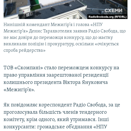
ВІДЕОУРОКИ «ELIFBE»
Русский
СВІДЧЕННЯ ОКУПАЦІЇ
Qırımtatar
Нинішній комендант Межигір’я і голова «НПУ
УКРАЇНСЬКА ПРОБЛЕМА КРИМУ
Межигір’я» Денис Тарахкотелик заявив Радіо Свобода, що
ДОЛУЧАЙСЯ!
ІНФОГРАФІКА
не має довіри до переможця конкурсу, що до маєтку
викликали поліцію і прокуратуру, оскільки «очікується
спроба рейдерства»
Усі сайти RFE/RL
ТОВ «Скомпані» стало переможцем конкурсу на
право управління заарештованої резиденції
колишнього президента Віктора Януковича
«Межигір’я».
Як повідомляє кореспондент Радіо Свобода, за це
проголосувала більшість членів тендерного
комітету, крім одного, який утримався. Інші
конкурсанти: громадське об’єднання «НПУ