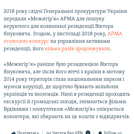
2018 року слідчі Генеральної прокуратури України
передали «Межигір'я» АРМА для пошуку
керуючого для колишньої резиденції Віктора
Януковича. Згодом, у листопаді 2018 року,
АРМА
оголосило конкурс
на управління активами
резиденції, його
кілька разів продовжували
.
«Межигірʼя» раніше було резиденцією Віктора
Януковича, але після його втечі з країни в лютому
2014 року територія стала національним парком і
музеєм корупції, де щорічно бувають мільйони
українців та іноземців. Нині в резиденції проходять
екскурсії й громадські заходи, знімаються фільми.
Будівлями і зоокуточком «Межигір’я» опікуються
волонтери, які збирають на це кошти з відвідувачів.
Поділитись
Читати без VPN
Follow us