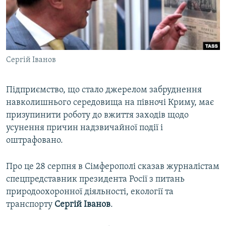
ВІДЕОУРОКИ «ELIFBE»
Русский
СВІДЧЕННЯ ОКУПАЦІЇ
Qırımtatar
УКРАЇНСЬКА ПРОБЛЕМА КРИМУ
Сергій Іванов
ДОЛУЧАЙСЯ!
ІНФОГРАФІКА
Підприємство, що стало джерелом забруднення
навколишнього середовища на півночі Криму, має
Усі сайти RFE/RL
призупинити роботу до вжиття заходів щодо
усунення причин надзвичайної події і
оштрафовано.
Про це 28 серпня в Сімферополі сказав журналістам
спецпредставник президента Росії з питань
природоохоронної діяльності, екології та
транспорту
Сергій Іванов
.