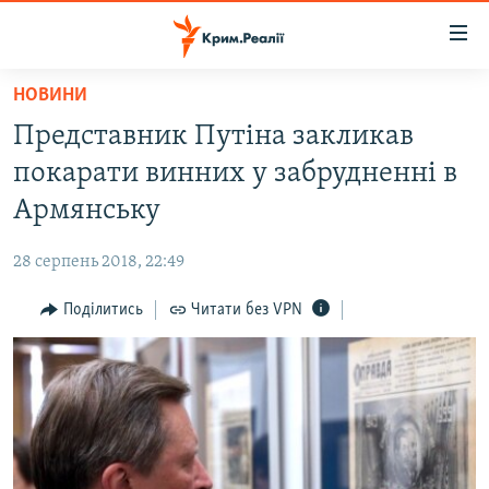
Доступність
посилання
Перейти
НОВИНИ
до
НОВИНИ
Представник Путіна закликав
основного
ВОДА.КРИМ
матеріалу
покарати винних у забрудненні в
ВІДЕО ТА ФОТО
Перейти
Армянську
до
ПОЛІТИКА
основної
28 серпень 2018, 22:49
БЛОГИ
навігації
Перейти
Поділитись
Читати без VPN
ПОГЛЯД
до
ІНТЕРВ'Ю
пошуку
ВСЕ ЗА ДЕНЬ
СПЕЦПРОЕКТИ
ЯК ОБІЙТИ БЛОКУВАННЯ
ДЕПОРТАЦІЯ