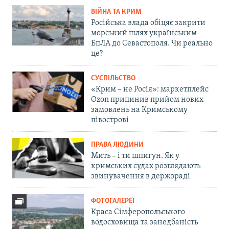
ВІЙНА ТА КРИМ
Російська влада обіцяє закрити
морський шлях українським
БпЛА до Севастополя. Чи реально
це?
СУСПІЛЬСТВО
«Крим – не Росія»: маркетплейс
Ozon припинив прийом нових
замовлень на Кримському
півострові
ПРАВА ЛЮДИНИ
Мить – і ти шпигун. Як у
кримських судах розглядають
звинувачення в держзраді
ФОТОГАЛЕРЕЇ
Краса Сімферопольського
водосховища та занедбаність