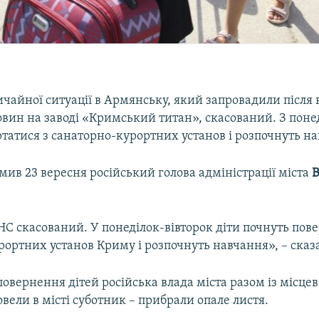
чайної ситуації в Армянську, який запровадили після
вин на заводі «Кримський титан», скасований. З понед
татися з санаторно-курортних установ і розпочнуть н
мив 23 вересня російський голова адміністрації міста
В
С скасований. У понеділок-вівторок діти почнуть пове
ортних установ Криму і розпочнуть навчання», – сказ
овернення дітей російська влада міста разом із місце
ели в місті суботник – прибрали опале листя.