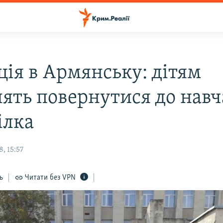
ція в Армянську: дітям
лять повернутися до навч
ілка
, 15:57
ь
Читати без VPN