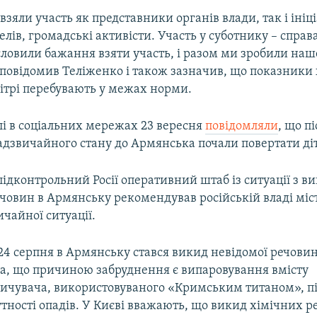
взяли участь як представники органів влади, так і ініц
лів, громадські активісти. Участь у суботнику – справ
словили бажання взяти участь, і разом ми зробили наш
 повідомив Теліженко і також зазначив, що показники
вітрі перебувають у межах норми.
лі в соціальних мережах 23 вересня
повідомляли
, що пі
адзвичайного стану до Армянська почали повертати ді
ідконтрольний Росії оперативний штаб із ситуації з 
човин в Армянську рекомендував російській владі міс
чайної ситуації.
а 24 серпня в Армянську стався викид невідомої речови
а, що причиною забруднення є випаровування вмісту
ичувача, використовуваного «Кримським титаном», піс
утності опадів. У Києві вважають, що викид хімічних р