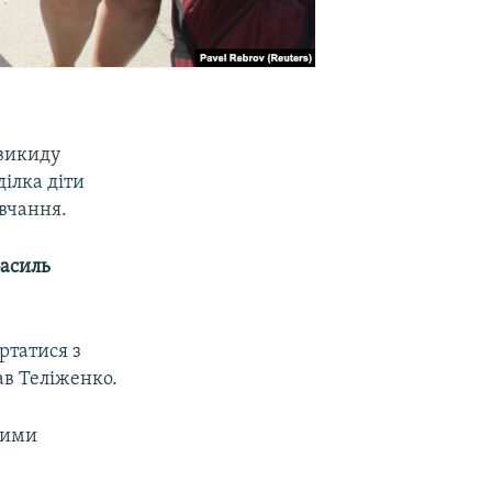
 викиду
ілка діти
авчання.
асиль
ртатися з
ав Теліженко.
вими