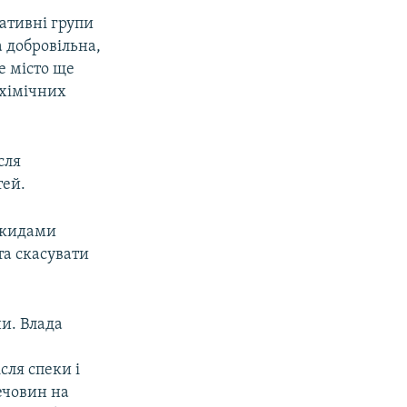
іативні групи
а добровільна,
е місто ще
 хімічних
сля
тей.
викидами
та скасувати
ни. Влада
ля спеки і
ечовин на