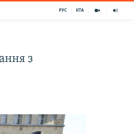
РУС
КТА
ання з