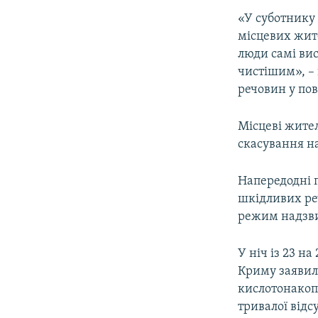
«У суботнику 
місцевих жите
люди самі ви
чистішим», –
речовин у по
Місцеві жите
скасування н
Напередодні п
шкідливих ре
режим надзви
У ніч із 23 н
Криму заявил
кислотонакоп
тривалої відс