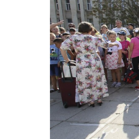
ВІДЕОУРОКИ «ELIFBE»
СВІДЧЕННЯ ОКУПАЦІЇ
УКРАЇНСЬКА ПРОБЛЕМА КРИМУ
ІНФОГРАФІКА