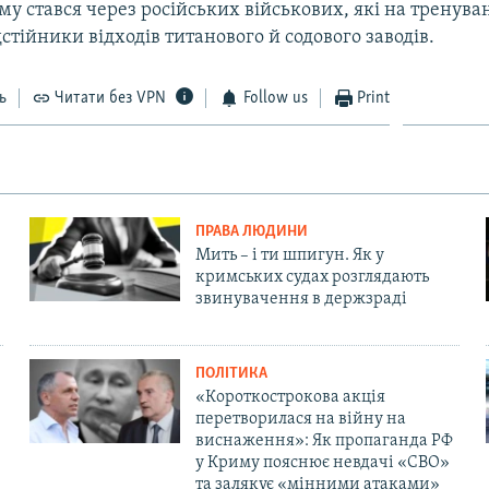
му стався через російських військових, які на тренува
дстійники відходів титанового й содового заводів.
ь
Читати без VPN
Follow us
Print
ПРАВА ЛЮДИНИ
Мить – і ти шпигун. Як у
кримських судах розглядають
звинувачення в держзраді
ПОЛІТИКА
«Короткострокова акція
перетворилася на війну на
виснаження»: Як пропаганда РФ
у Криму пояснює невдачі «СВО»
та залякує «мінними атаками»