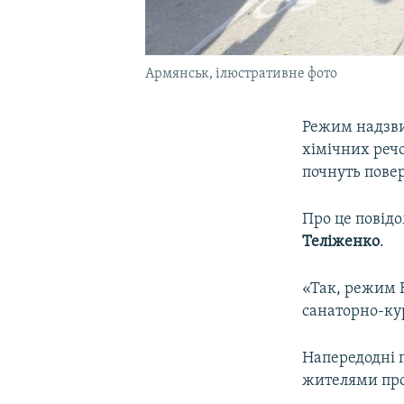
Армянськ, ілюстративне фото
Режим надзви
хімічних речо
почнуть повер
Про це повідо
Теліженко
.
«Так, режим Н
санаторно-кур
Напередодні п
жителями пров