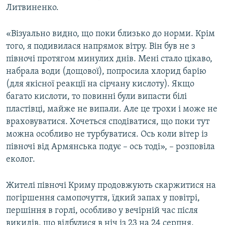
Литвиненко.
«Візуально видно, що поки близько до норми. Крім
того, я подивилася напрямок вітру. Він був не з
півночі протягом минулих днів. Мені стало цікаво,
набрала води (дощової), попросила хлорид барію
(для якісної реакції на сірчану кислоту). Якщо
багато кислоти, то повинні були випасти білі
пластівці, майже не випали. Але це трохи і може не
враховуватися. Хочеться сподіватися, що поки тут
можна особливо не турбуватися. Ось коли вітер із
півночі від Армянська подує – ось тоді», – розповіла
еколог.
Жителі півночі Криму продовжують скаржитися на
погіршення самопочуття, їдкий запах у повітрі,
першіння в горлі, особливо у вечірній час після
викидів, що відбулися в ніч із 23 на 24 серпня.