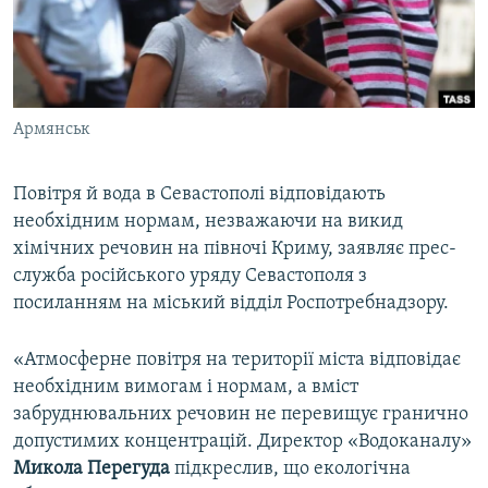
ВІДЕОУРОКИ «ELIFBE»
Русский
СВІДЧЕННЯ ОКУПАЦІЇ
Qırımtatar
УКРАЇНСЬКА ПРОБЛЕМА КРИМУ
Армянськ
ДОЛУЧАЙСЯ!
ІНФОГРАФІКА
Повітря й вода в Севастополі відповідають
необхідним нормам, незважаючи на викид
Усі сайти RFE/RL
хімічних речовин на півночі Криму, заявляє прес-
служба російського уряду Севастополя з
посиланням на міський відділ Роспотребнадзору.
«Атмосферне повітря на території міста відповідає
необхідним вимогам і нормам, а вміст
забруднювальних речовин не перевищує гранично
допустимих концентрацій. Директор «Водоканалу»
Микола Перегуда
підкреслив, що екологічна