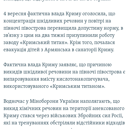
4 вересня фактична влада Криму оголосила, що
концентрація шкідливих речовин у повітрі на
півночі півострова перевищила допустиму норму, в
зв’язку з цим на два тижні призупинили роботу
заводу «Кримський титан». Крім того, почалася
евакуація дітей з Армянська в санаторії Криму.
Фактична влада Криму заявляє, що причиною
викидів шкідливої речовини на півночі півострова є
випаровування вмісту кислотонакопичувача,
використовуваного «Кримським титаном».
Водночас у Міноборони України наполягають, що
викид хімічних речовин на території анексованого
Криму стався через військових Збройних сил Росії,
які на тренуваннях обстріляли відстійники відходів