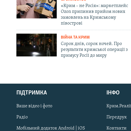
«Крим – не Росія»: маркетплейс
Ozon припинив прийом нових
замовлень на Кримському
півострові
ВІЙНА ТА КРИМ
Сорок днів, сорок ночей. Про
результати кримської операції з
примусу Росії до миру
Русский
Qırımtatar
ПІДТРИМКА
ІНФО
Ваше відео і фото
Крим.Реалії
ДОЛУЧАЙСЯ!
Радіо
Передрук
Мобільний додаток Android | iOS
Контакти