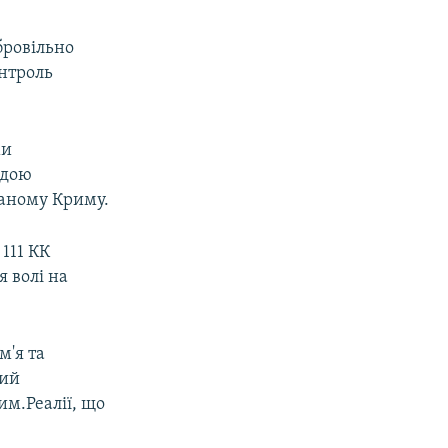
бровільно
онтроль
ми
адою
ваному Криму.
111 КК
я волі на
м'я та
ний
им.Реалії, що