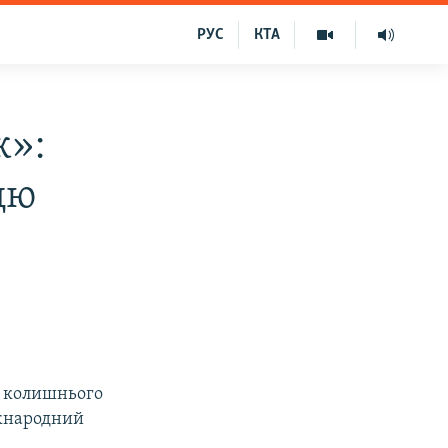
РУС
КТА
к»:
цю
и колишнього
іжнародний