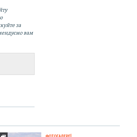
йту
ою
дкуйте за
омендуємо вам
ФОТОГАЛЕРЕЇ