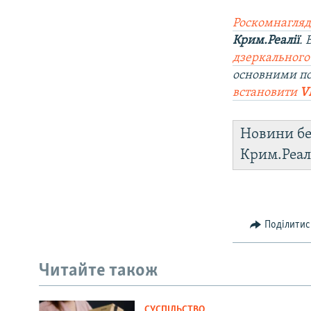
Роскомнагляд
Крим.Реалії
.
дзеркального
основними п
встановити
V
Новини бе
Крим.Реал
Поділитис
Читайте також
СУСПІЛЬСТВО