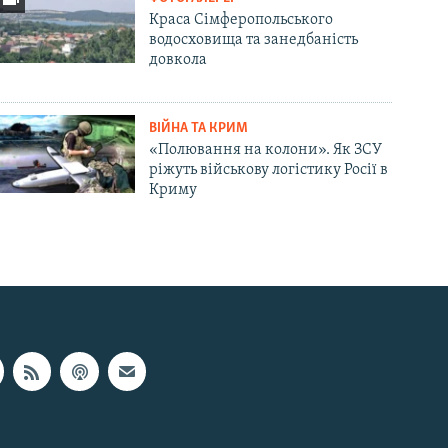
Краса Сімферопольського
водосховища та занедбаність
довкола
ВІЙНА ТА КРИМ
«Полювання на колони». Як ЗСУ
ріжуть військову логістику Росії в
Криму