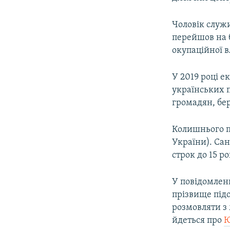
ВІДЕОУРОКИ «ELIFBE»
СВІДЧЕННЯ ОКУПАЦІЇ
Чоловік служи
перейшов на б
УКРАЇНСЬКА ПРОБЛЕМА КРИМУ
окупаційної в
ІНФОГРАФІКА
У 2019 році е
українських 
громадян, бер
Колишнього пр
України). Сан
строк до 15 р
У повідомленн
прізвище під
розмовляти з 
йдеться про
Ю