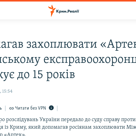
агав захоплювати «Арте
нському експравоохорон
ує до 15 років
 15:54
ь
Читати без VPN
о розслідувань України передало до суду справу прот
я із Криму, який допомагав росіянам захоплювати М
р «Артек».