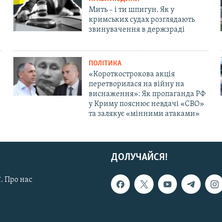
Мить – і ти шпигун. Як у
кримських судах розглядають
звинувачення в держзраді
ПОЛІТИКА
«Короткострокова акція
перетворилася на війну на
виснаження»: Як пропаганда РФ
у Криму пояснює невдачі «СВО»
та залякує «мінними атаками»
ДОЛУЧАЙСЯ!
. Про нас