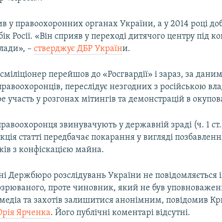
в у правоохоронних органах України, а у 2014 році до
ік Росії. «Він сприяв у переході дитячого центру під к
лади», –
стверджує ДБР Україн
и.
ксміліціонер перейшов до «Росгвардії» і зараз, за дани
правоохоронців, переслідує незгодних з російською вл
е участь у розгонах мітингів та демонстрацій в окупо
авоохоронця звинувачують у державній зраді (ч. 1 ст. 
кція статті передбачає покарання у вигляді позбавленн
оків з конфіскацією майна.
і Держбюро розслідувань України не повідомляється і
озрюваного, проте чиновник, який не був уповноваже
медіа та захотів залишитися анонімним, повідомив Кр
рія Ярченка
. Його публічні коментарі відсутні.