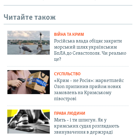
Читайте також
ВІЙНА ТА КРИМ
Російська влада обіцяє закрити
морський шлях українським
БпЛА до Севастополя. Чи реально
це?
СУСПІЛЬСТВО
«Крим – не Росія»: маркетплейс
Ozon припинив прийом нових
замовлень на Кримському
півострові
ПРАВА ЛЮДИНИ
Мить – і ти шпигун. Як у
кримських судах розглядають
звинувачення в держзраді