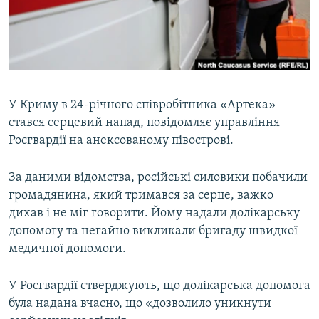
ВІДЕОУРОКИ «ELIFBE»
Русский
СВІДЧЕННЯ ОКУПАЦІЇ
Qırımtatar
УКРАЇНСЬКА ПРОБЛЕМА КРИМУ
ДОЛУЧАЙСЯ!
ІНФОГРАФІКА
У Криму в 24-річного співробітника «Артека»
стався серцевий напад, повідомляє управління
Росгвардії на анексованому півострові.
Усі сайти RFE/RL
За даними відомства, російські силовики побачили
громадянина, який тримався за серце, важко
дихав і не міг говорити. Йому надали долікарську
допомогу та негайно викликали бригаду швидкої
медичної допомоги.
У Росгвардії стверджують, що долікарська допомога
була надана вчасно, що «дозволило уникнути