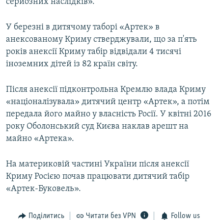
серйозних наслідків».
У березні в дитячому таборі «Артек» в
анексованому Криму стверджували, що за п'ять
років анексії Криму табір відвідали 4 тисячі
іноземних дітей із 82 країн світу.
Після анексії підконтрольна Кремлю влада Криму
«націоналізувала» дитячий центр «Артек», а потім
передала його майно у власність Росії. У квітні 2016
року Оболонський суд Києва наклав арешт на
майно «Артека».
На материковій частині України після анексії
Криму Росією почав працювати дитячий табір
«Артек-Буковель».
Поділитись
Читати без VPN
Follow us