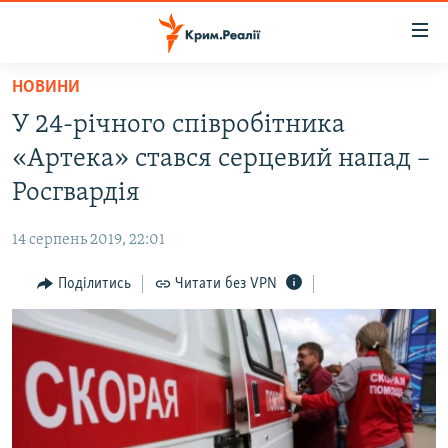
Доступність
посилання
Перейти
НОВИНИ
до
НОВИНИ
У 24-річного співробітника
основного
ВОДА.КРИМ
матеріалу
«Артека» стався серцевий напад –
ВІДЕО ТА ФОТО
Перейти
Росгвардія
до
ПОЛІТИКА
основної
14 серпень 2019, 22:01
БЛОГИ
навігації
Перейти
Поділитись
Читати без VPN
ПОГЛЯД
до
ІНТЕРВ'Ю
пошуку
ВСЕ ЗА ДЕНЬ
СПЕЦПРОЕКТИ
ЯК ОБІЙТИ БЛОКУВАННЯ
ДЕПОРТАЦІЯ