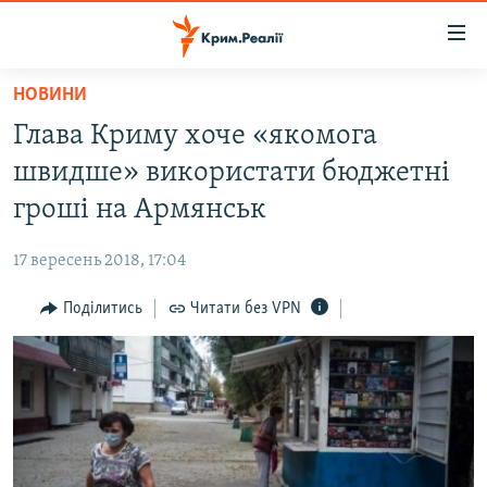
Доступність
посилання
Перейти
НОВИНИ
до
НОВИНИ
Глава Криму хоче «якомога
основного
ВОДА.КРИМ
матеріалу
швидше» використати бюджетні
ВІДЕО ТА ФОТО
Перейти
гроші на Армянськ
до
ПОЛІТИКА
основної
17 вересень 2018, 17:04
БЛОГИ
навігації
Перейти
Поділитись
Читати без VPN
ПОГЛЯД
до
ІНТЕРВ'Ю
пошуку
ВСЕ ЗА ДЕНЬ
СПЕЦПРОЕКТИ
ЯК ОБІЙТИ БЛОКУВАННЯ
ДЕПОРТАЦІЯ