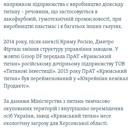
напрямком підприємства є виробництво діоксиду
титану – речовини, що застосовується в
лакофарбовій, гумотехнічній промисловості, при
виробництві пластмас і в багатьох інших галузях.​
2014 року, після анексії Криму Росією, Дмитро
Фірташ змінив структуру управління заводом. У
жовтні Groop DF передала ПрАТ «Кримський
титан» російському дочірньому підприємству ТОВ
«Титанові інвестиції». 2015 року ПрАТ «Кримський
титан» був перейменований у «Юкрейніан кемікал
Продактс».
За даними Міністерства з питань тимчасово
окупованих територій і внутрішньо переміщених
осіб України, завод «Кримський титан» несе
екологічну загрозу для Херсонської області.