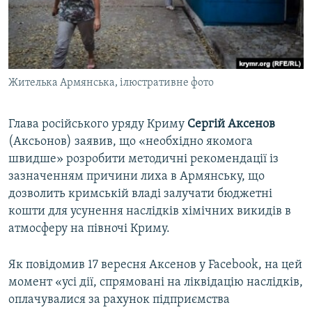
ВІДЕОУРОКИ «ELIFBE»
Русский
СВІДЧЕННЯ ОКУПАЦІЇ
Qırımtatar
УКРАЇНСЬКА ПРОБЛЕМА КРИМУ
Жителька Армянська, ілюстративне фото
ДОЛУЧАЙСЯ!
ІНФОГРАФІКА
Глава російського уряду Криму
Сергій Аксенов
(Аксьонов) заявив, що «необхідно якомога
Усі сайти RFE/RL
швидше» розробити методичні рекомендації із
зазначенням причини лиха в Армянську, що
дозволить кримській владі залучати бюджетні
кошти для усунення наслідків хімічних викидів в
атмосферу на півночі Криму.
Як повідомив 17 вересня Аксенов у Facebook, на цей
момент «усі дії, спрямовані на ліквідацію наслідків,
оплачувалися за рахунок підприємства