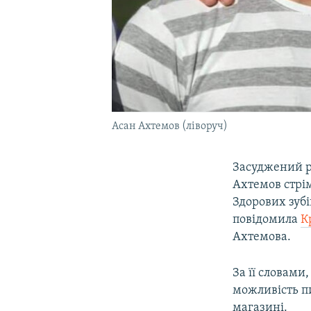
Асан Ахтемов (ліворуч)
Засуджений р
Ахтемов стрім
Здорових зубі
повідомила
К
Ахтемова.
За її словами
можливість п
магазині.