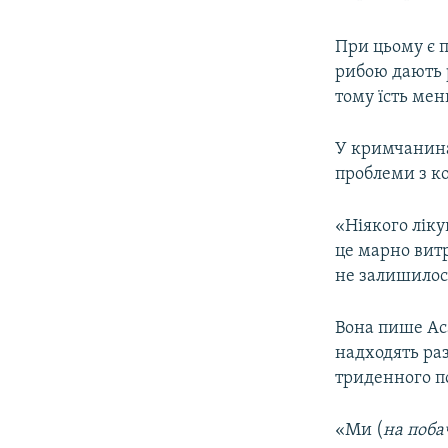
При цьому є п
рибою дають 
тому їсть мен
У кримчанина 
проблеми з к
«Ніякого ліку
це марно витр
не залишилос
Вона пише Аса
надходять раз
триденного п
«Ми (
на поба