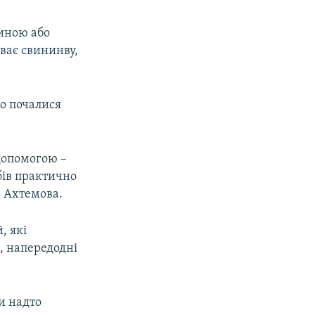
тиною або
ває свининву,
го почалися
 допомогою –
бів практично
а Ахтемова.
, які
к, напередодні
ли надто