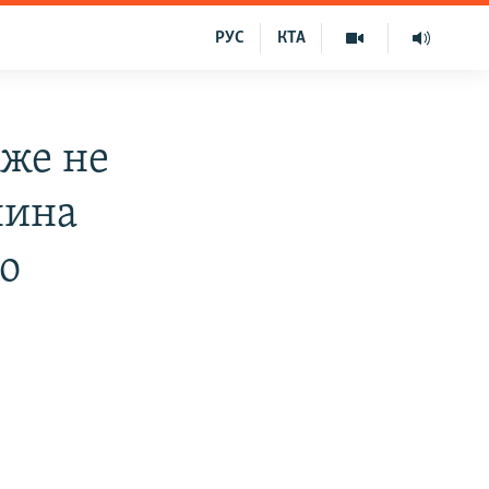
РУС
КТА
йже не
нина
о