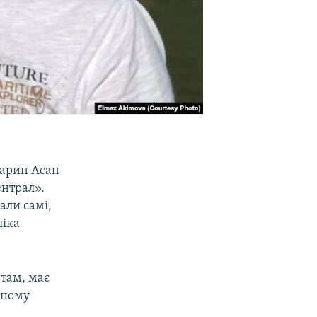
тарин Асан
ентрал».
али самі,
піка
 там, має
мному