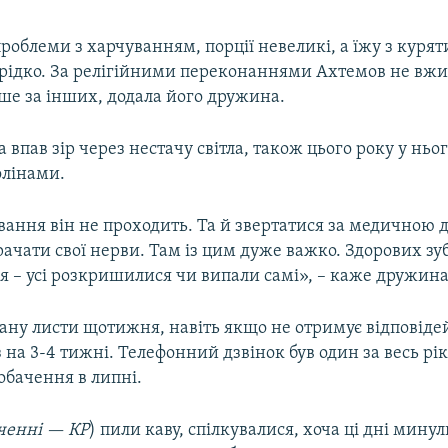
роблеми з харчуванням, порції невеликі, а їжу з куря
рідко. За релігійними переконаннями Ахтемов не вжи
ше за інших, додала його дружина.
впав зір через нестачу світла, також цього року у ньо
олінами.
вання він не проходить. Та й звертатися за медичною
ачати свої нерви. Там із цим дуже важко. Здорових зу
я – усі розкришилися чи випали самі», – каже дружин
ну листи щотижня, навіть якщо не отримує відповідей
 на 3-4 тижні. Телефонний дзвінок був один за весь рі
обачення в липні.
ченні — КР
) пили каву, спілкувалися, хоча ці дні мину