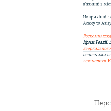
в'язниці в мі
Наприкінці л
Асану та Азі
Роскомнагляд
Крим.Реалії
.
дзеркального
основними п
встановити
V
Перс