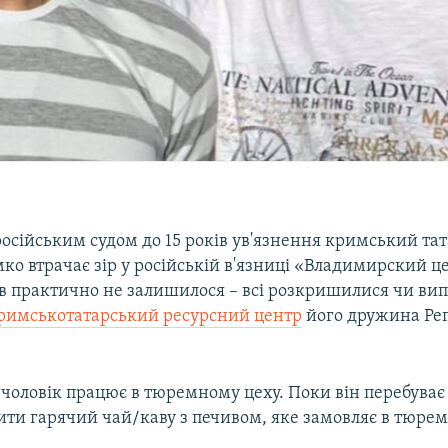
осійським судом до 15 років ув'язнення кримський та
ко втрачає зір у російській в'язниці «Владимирский ц
в практично не залишилося – всі розкришилися чи вип
римськотатарський ресурсний центр
його дружина Ре
, чоловік працює в тюремному цеху. Поки він перебуває
ити гарячий чай/каву з печивом, яке замовляє в тюре