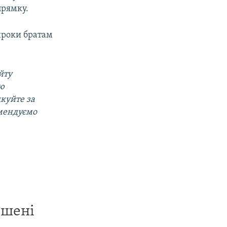
прямку.
ироки братам
йту
ою
дкуйте за
омендуємо
ишені