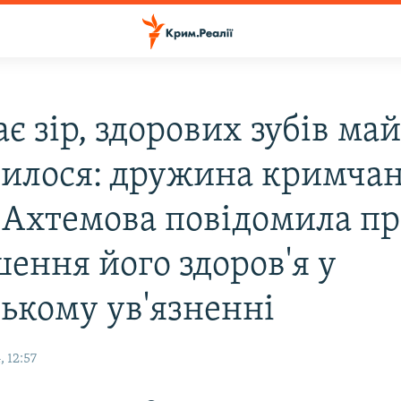
є зір, здорових зубів ма
илося: дружина кримча
 Ахтемова повідомила пр
ення його здоров'я у
ському ув'язненні
 12:57