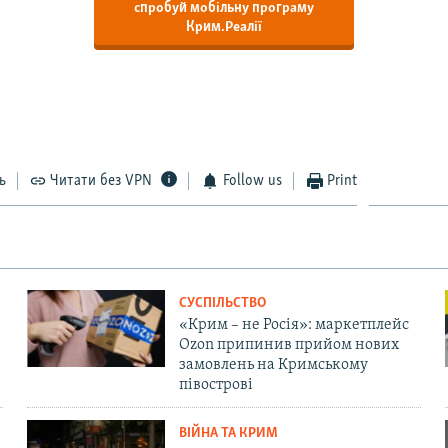
спробуй мобільну програму
Крим.Реалії
ь
Читати без VPN
Follow us
Print
СУСПІЛЬСТВО
«Крим – не Росія»: маркетплейс
Ozon припинив прийом нових
замовлень на Кримському
півострові
ВІЙНА ТА КРИМ