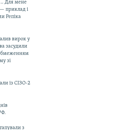
.. Для мене
 — приклад і
ами Репіка
алив вирок у
ова засудили
а обмеженням
му зі
али із СІЗО-2
днів
РФ.
тапували з