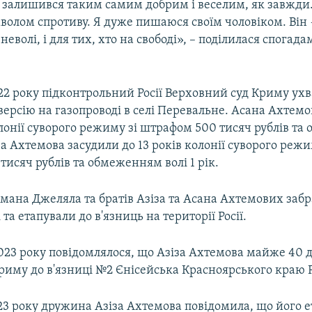
 залишився таким самим добрим і веселим, як завжди.
волом спротиву. Я дуже пишаюся своїм чоловіком. Він
 неволі, і для тих, хто на свободі», – поділилася спогад
22 року підконтрольний Росії Верховний суд Криму ухв
версію на газопроводі в селі Перевальне. Асана Ахтем
олонії суворого режиму зі штрафом 500 тисяч рублів т
зіза Ахтемова засудили до 13 років колонії суворого режи
исяч рублів та обмеженням волі 1 рік.
мана Джеляла та братів Азіза та Асана Ахтемових забр
та етапували до в'язниць на території Росії.
023 року повідомлялося, що Азіза Ахтемова майже 40 
риму до в'язниці №2 Єнісейська Красноярського краю 
23 року дружина Азіза Ахтемова повідомила, що його е