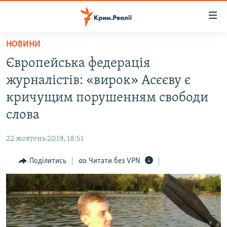
Доступність
посилання
Перейти
НОВИНИ
до
НОВИНИ
Європейська федерація
основного
ВОДА.КРИМ
матеріалу
журналістів: «вирок» Асєєву є
ВІДЕО ТА ФОТО
Перейти
кричущим порушенням свободи
до
ПОЛІТИКА
слова
основної
БЛОГИ
навігації
22 жовтень 2019, 18:51
Перейти
ПОГЛЯД
до
Поділитись
Читати без VPN
ІНТЕРВ'Ю
пошуку
ВСЕ ЗА ДЕНЬ
СПЕЦПРОЕКТИ
ЯК ОБІЙТИ БЛОКУВАННЯ
ДЕПОРТАЦІЯ