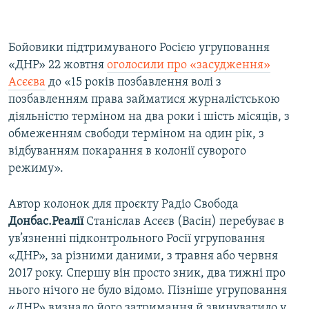
Бойовики підтримуваного Росією угруповання
«ДНР» 22 жовтня
оголосили про «засудження»
Асєєва
до «15 років позбавлення волі з
позбавленням права займатися журналістською
діяльністю терміном на два роки і шість місяців, з
обмеженням свободи терміном на один рік, з
відбуванням покарання в колонії суворого
режиму».
Автор колонок для проєкту Радіо Свобода
Донбас.Реалії
Станіслав Асєєв (Васін) перебуває в
ув’язненні підконтрольного Росії угруповання
«ДНР», за різними даними, з травня або червня
2017 року. Спершу він просто зник, два тижні про
нього нічого не було відомо. Пізніше угруповання
«ДНР» визнало його затримання й звинуватило у