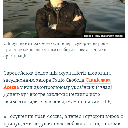
ВІДЕОУРОКИ «ELIFBE»
Русский
СВІДЧЕННЯ ОКУПАЦІЇ
Qırımtatar
УКРАЇНСЬКА ПРОБЛЕМА КРИМУ
ДОЛУЧАЙСЯ!
ІНФОГРАФІКА
«Порушення прав Асєєва, а тепер і суворий вирок є
кричущими порушенням свободи слова», заявили в
організації
Усі сайти RFE/RL
Європейська федерація журналістів шокована
засудженням автора Радіо Свобода
Станіслава
Асєєва
у непідконтрольному українській владі
Донецьку і вкотре закликає негайно його
звільнити, йдеться в повідомленні на сайті EFJ.
«Порушення прав Асєєва, а тепер і суворий вирок є
кричущими порушенням свободи слова», – сказав