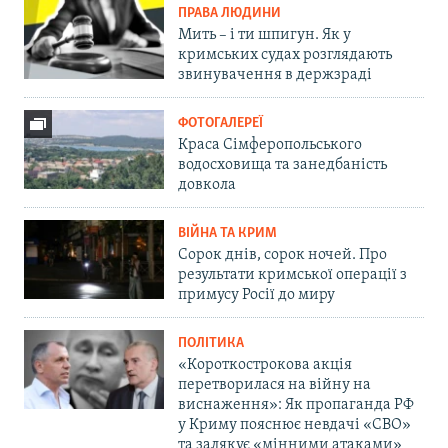
ПРАВА ЛЮДИНИ
Мить – і ти шпигун. Як у
кримських судах розглядають
звинувачення в держзраді
ФОТОГАЛЕРЕЇ
Краса Сімферопольського
водосховища та занедбаність
довкола
ВІЙНА ТА КРИМ
Сорок днів, сорок ночей. Про
результати кримської операції з
примусу Росії до миру
ПОЛІТИКА
«Короткострокова акція
перетворилася на війну на
виснаження»: Як пропаганда РФ
у Криму пояснює невдачі «СВО»
та залякує «мінними атаками»