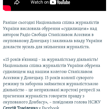
Раніше сьогодні Національна спілка журналістів
України висловила обурення «судилищем» над
автором Радіо Свобода Станіславом Асєєвим в
окупованому Донецьку і закликала владу України
докласти зусиль для звільнення журналіста.
«15 років в’язниці – за журналістську діяльність!
Національна спілка журналістів України обурена
судилищем над нашим колегою Станіславом
Асєєвим у Донецьку. 15 років колонії суворого
режиму та заборона займатися журналістською
діяльністю – це неприховані жорстокі репресії за
прагнення журналіста говорити правду з
окупованого Донбасу», – повідомив голова НСЖУ
Сергій Томіленко
у Facebook.