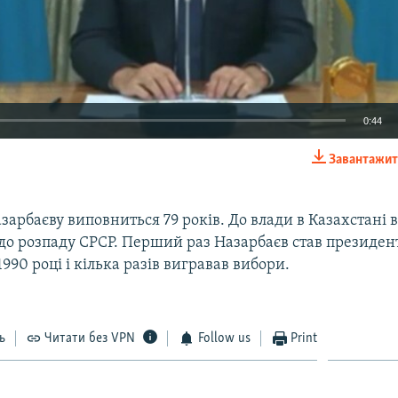
0:44
Завантажит
EMBED
зарбаєву виповниться 79 років. До влади в Казахстані 
 до розпаду СРСР. Перший раз Назарбаєв став президе
1990 році і кілька разів вигравав вибори.
ь
Читати без VPN
Follow us
Print