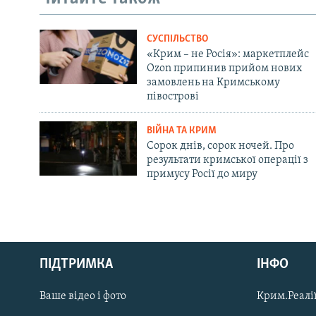
СУСПІЛЬСТВО
«Крим – не Росія»: маркетплейс
Ozon припинив прийом нових
замовлень на Кримському
півострові
ВІЙНА ТА КРИМ
Сорок днів, сорок ночей. Про
результати кримської операції з
примусу Росії до миру
Русский
ПІДТРИМКА
ІНФО
Qırımtatar
Ваше відео і фото
Крим.Реалії
ДОЛУЧАЙСЯ!