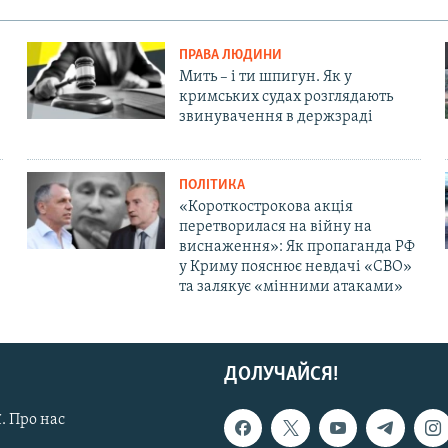
ПРАВА ЛЮДИНИ
Мить – і ти шпигун. Як у
кримських судах розглядають
звинувачення в держзраді
ПОЛІТИКА
«Короткострокова акція
перетворилася на війну на
виснаження»: Як пропаганда РФ
у Криму пояснює невдачі «СВО»
та залякує «мінними атаками»
ДОЛУЧАЙСЯ!
. Про нас