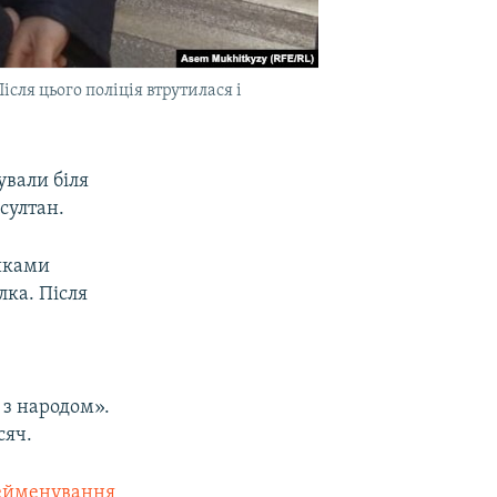
ля цього поліція втрутилася і
ували біля
султан.
никами
ка. Після
 з народом».
сяч.
рейменування