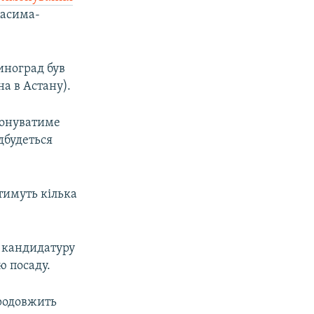
Касима-
иноград був
а в Астану).
конуватиме
ідбудеться
тимуть кілька
ї кандидатуру
ю посаду.
продовжить