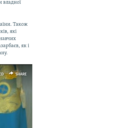
и владної
раїни. Також
ів, які
онавчих
зарбаєв, як і
ану.
ED
SHARE