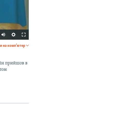
и на комп'ютер
SHARE
він прийшов в
нтом
px
width