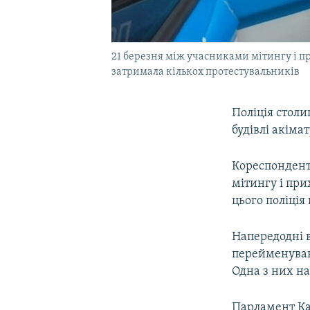
21 березня між учасниками мітингу і п
затримала кількох протестувальників
Поліція столи
будівлі акіма
Кореспондент
мітингу і пр
цього поліція
Напередодні в
перейменуван
Одна з них на
Парламент Ка