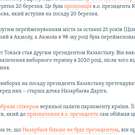
ултан 20 березня. Це була
пропозиція
в.о. президента 
ва, який вступив на посаду 20 березня.
ругим перейменуванням міста за останні 25 років (Ціл
ий в Акмолу, а Акмола в 98-му році була перейменован
 Токаєв став другим президентом Казахстану. Він ви
закінчення виборного терміну в 2020 році, після чого в
ання.
 виборах на посаду президента Казахстану претендува
еред них – старша дочка Назарбаєва Даріга.
обрали спікером
верхньої палати парламенту країни. Ї
єв, який до
призначення в.о. президента
сам обіймав ц
а те, що
Назарбаєв більше не буде президентом
, він 