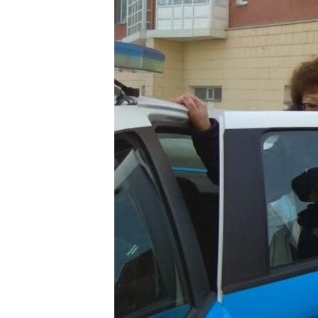
ВІДЕОУРОКИ «ELIFBE»
СВІДЧЕННЯ ОКУПАЦІЇ
УКРАЇНСЬКА ПРОБЛЕМА КРИМУ
ІНФОГРАФІКА