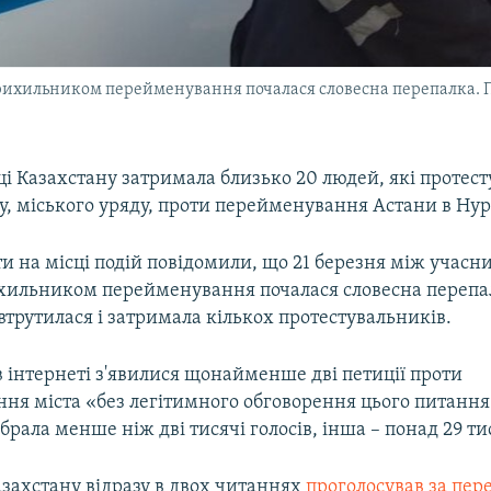
рихильником перейменування почалася словесна перепалка. Піс
ці Казахстану затримала близько 20 людей, які протест
ту, міського уряду, проти перейменування Астани в Нур
и на місці подій повідомили, що 21 березня між учас
ихильником перейменування почалася словесна перепал
 втрутилася і затримала кількох протестувальників.
 інтернеті з'явилися щонайменше дві петиції проти
ня міста «без легітимного обговорення цього питання
брала менше ніж дві тисячі голосів, інша – понад 29 ти
захстану відразу в двох читаннях
проголосував за пе