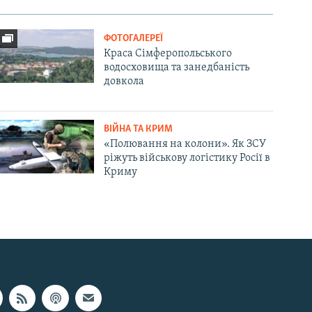
ФОТОГАЛЕРЕЇ
Краса Сімферопольського
водосховища та занедбаність
довкола
ВІЙНА ТА КРИМ
«Полювання на колони». Як ЗСУ
ріжуть військову логістику Росії в
Криму