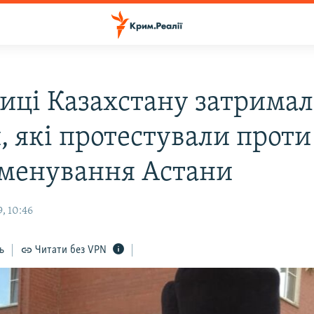
лиці Казахстану затрима
, які протестували проти
менування Астани
, 10:46
ь
Читати без VPN