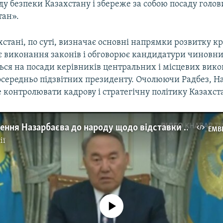
у безпеки Казахстану і збереже за собою посаду голов
тан».
хстані, по суті, визначає основні напрямки розвитку к
є виконання законів і обговорює кандидатури чиновник
ся на посади керівників центральних і місцевих вик
осередньо підзвітних президенту. Очолюючи Радбез, На
контролювати кадрову і стратегічну політику Казахст
Відеозвернення Назарбаєва до народу щодо відставки – відео
EMB
ії
No media source currently available