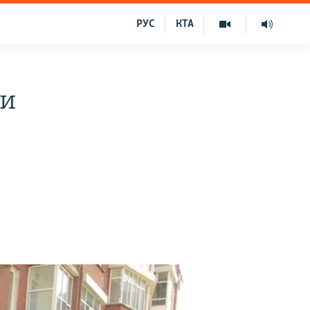
РУС
КТА
ли