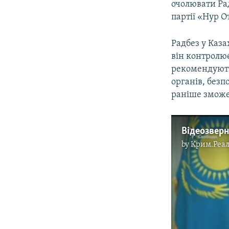
очолювати Рад
партії «Нур О
Радбез у Каза
він контролю
рекомендують
органів, безп
раніше зможе 
by
Крим.Реал