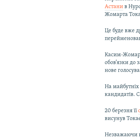
Астани
в Нурс
Жомарта Токає
Це буде вже д
перейменован
Касим-Жомарт
обов’язки до 
нове голосув
На майбутніх
кандидатів. С
20 березня її
висунув Тока
Незважаючи н