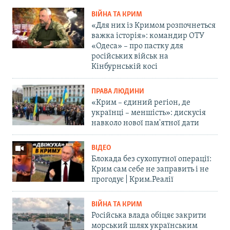
ВІЙНА ТА КРИМ
«Для них із Кримом розпочнеться
важка історія»: командир ОТУ
«Одеса» – про пастку для
російських військ на
Кінбурнській косі
ПРАВА ЛЮДИНИ
«Крим – єдиний регіон, де
українці – меншість»: дискусія
навколо нової пам'ятної дати
ВІДЕО
Блокада без сухопутної операції:
Крим сам себе не заправить і не
прогодує | Крим.Реалії
ВІЙНА ТА КРИМ
Російська влада обіцяє закрити
морський шлях українським