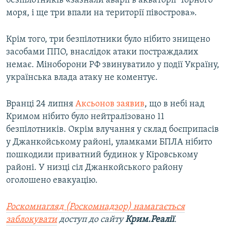
безпілотників «зазнали аварії в акваторії Чорного
ВІДЕОУРОКИ «ELIFBE»
моря, і ще три впали на території півострова».
Русский
СВІДЧЕННЯ ОКУПАЦІЇ
Qırımtatar
Крім того, три безпілотники було нібито знищено
УКРАЇНСЬКА ПРОБЛЕМА КРИМУ
засобами ППО, внаслідок атаки постраждалих
ДОЛУЧАЙСЯ!
немає. Міноборони РФ звинуватило у події Україну,
ІНФОГРАФІКА
українська влада атаку не коментує.
Вранці 24 липня
Аксьонов заявив
, що в небі над
Усі сайти RFE/RL
Кримом нібито було нейтралізовано 11
безпілотників. Окрім влучання у склад боєприпасів
у Джанкойському районі, уламками БПЛА нібито
пошкодили приватний будинок у Кіровському
районі. У низці сіл Джанкойського району
оголошено евакуацію.
Роскомнагляд (Роскомнадзор) намагається
заблокувати
доступ до сайту
Крим.Реалії
.