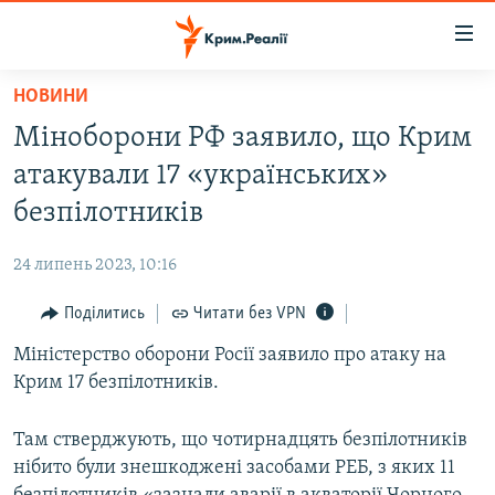
Доступність
посилання
Перейти
НОВИНИ
до
НОВИНИ
Міноборони РФ заявило, що Крим
основного
ВОДА.КРИМ
матеріалу
атакували 17 «українських»
ВІДЕО ТА ФОТО
Перейти
безпілотників
до
ПОЛІТИКА
основної
24 липень 2023, 10:16
БЛОГИ
навігації
Перейти
Поділитись
Читати без VPN
ПОГЛЯД
до
Міністерство оборони Росії заявило про атаку на
ІНТЕРВ'Ю
пошуку
Крим 17 безпілотників.
ВСЕ ЗА ДЕНЬ
СПЕЦПРОЕКТИ
Там стверджують, що чотирнадцять безпілотників
нібито були знешкоджені засобами РЕБ, з яких 11
ЯК ОБІЙТИ БЛОКУВАННЯ
ДЕПОРТАЦІЯ