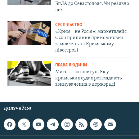
БпЛА до Севастополя. Чи реально
це?
СУСПІЛЬСТВО
«Крим – не Росія»: маркетплейс
Ozon припинив прийом нових
замовлень на Кримському
півострові
ПРАВА ЛЮДИНИ
Мить – і ти шпигун. Як у
кримських судах розглядають
звинувачення в держзраді
ДОЛУЧАЙСЯ!