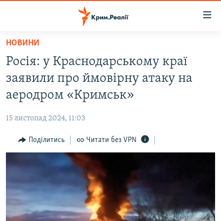
Доступність
посилання
Перейти
НОВИНИ
до
НОВИНИ
Росія: у Краснодарському краї
основного
ВОДА.КРИМ
матеріалу
заявили про ймовірну атаку на
ВІДЕО ТА ФОТО
Перейти
аеродром «Кримськ»
до
ПОЛІТИКА
основної
15 листопад 2024, 11:03
БЛОГИ
навігації
Перейти
Поділитись
Читати без VPN
ПОГЛЯД
до
ІНТЕРВ'Ю
пошуку
ВСЕ ЗА ДЕНЬ
СПЕЦПРОЕКТИ
ЯК ОБІЙТИ БЛОКУВАННЯ
ДЕПОРТАЦІЯ