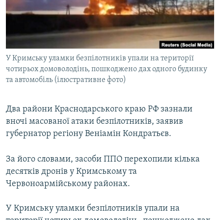
ВІДЕОУРОКИ «ELIFBE»
Русский
СВІДЧЕННЯ ОКУПАЦІЇ
Qırımtatar
УКРАЇНСЬКА ПРОБЛЕМА КРИМУ
У Кримську уламки безпілотників упали на території
ДОЛУЧАЙСЯ!
ІНФОГРАФІКА
чотирьох домоволодінь, пошкоджено дах одного будинку
та автомобіль (ілюстративне фото)
Усі сайти RFE/RL
Два райони Краснодарського краю РФ зазнали
вночі масованої атаки безпілотників, заявив
губернатор регіону Веніамін Кондратьєв.
За його словами, засоби ППО перехопили кілька
десятків дронів у Кримському та
Червоноармійському районах.
У Кримську уламки безпілотників упали на