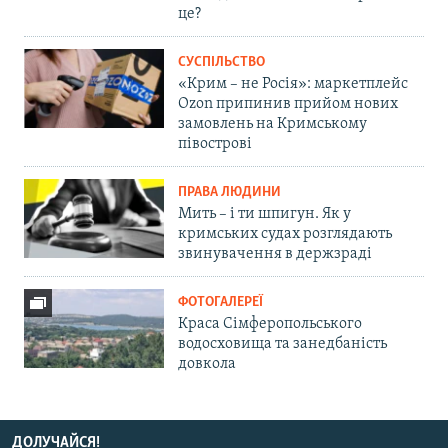
це?
СУСПІЛЬСТВО
«Крим – не Росія»: маркетплейс
Ozon припинив прийом нових
замовлень на Кримському
півострові
ПРАВА ЛЮДИНИ
Мить – і ти шпигун. Як у
кримських судах розглядають
звинувачення в держзраді
ФОТОГАЛЕРЕЇ
Краса Сімферопольського
водосховища та занедбаність
довкола
ДОЛУЧАЙСЯ!