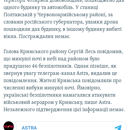
території чотирьох домоволодінь, пошкоджено дах
одного будинку та автомобіль. У станиці
Полтавській у Червоноармійському районі, за
словами російського губернатора, уламки дрона
пошкодили дах будинку, в іншому будинку вибиті
вікна. Постраждалих немає.
Голова Кримського району Сергій Лесь повідомив,
що минулої ночі в небі над районом було
придушено 46 безпілотників. Однак пізніше, як
звернув увагу телеграм-канал Astra, видалив це
повідомлення. Жителі Кримська повідомляли про
численні вибухи минулої ночі. Ймовірно,
українські безпілотники намагалися атакувати
військовий аеродром у Кримську, пише Astra.
Незалежного підтвердження цієї інформації немає.