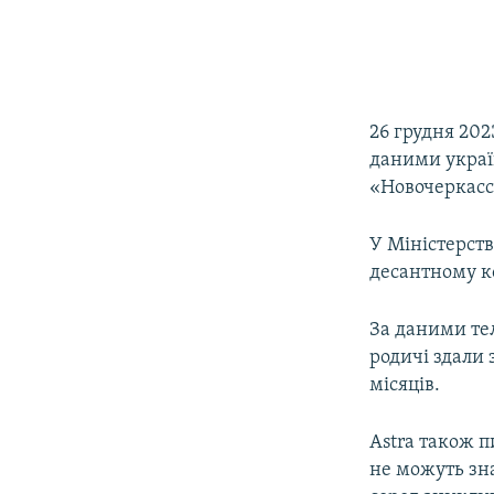
26 грудня 202
даними украї
«Новочеркасс
У Міністерств
десантному к
За даними те
родичі здали 
місяців.
Astra також п
не можуть зна