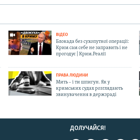
ВІДЕО
Блокада без сухопутної операції:
Крим сам себе не заправить і не
прогодує | Крим.Реалії
ПРАВА ЛЮДИНИ
Мить – і ти шпигун. Як у
кримських судах розглядають
звинувачення в держзраді
ДОЛУЧАЙСЯ!