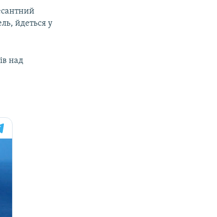
десантний
ль, йдеться у
ів над