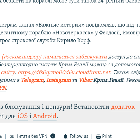
х безвісти на кораблі може бути також 24-річний Олек
леграм-канал «Важные истории» повідомляв, що під ча
десантному кораблю «Новочеркасск» у Феодосії, ймовір
трос строкової служби Кирило Корф.
 (Роскомнадзор) намагається заблокувати
доступ до са
 Безперешкодно читати Крим.Реалії можна за допомог
 сайту
:
https://dfs0qrmo00d6u.cloudfront.net
. Також слі
діями в
Telegram
,
Instagram
та
Viber
Крим.Реалії
. Рек
PN
.
з блокування і цензури! Встановити
додаток
ії для
iOS
і
Android
.
ь
Читати без VPN
Follow us
Print