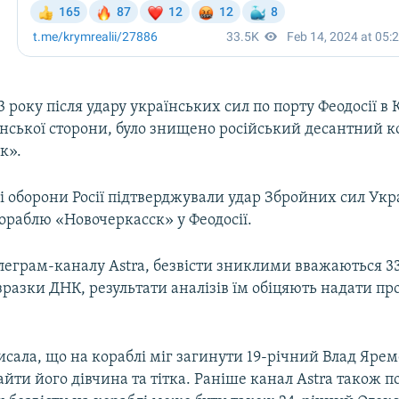
3 року після удару українських сил по порту Феодосії в 
нської сторони, було знищено російський десантний к
к».
і оборони Росії підтверджували удар Збройних сил Укр
ораблю «Новочеркасск» у Феодосії.
леграм-каналу Astra, безвісти зниклими вважаються 33
зразки ДНК, результати аналізів їм обіцяють надати пр
исала, що на кораблі міг загинути 19-річний Влад Ярем
йти його дівчина та тітка. Раніше канал Astra також п