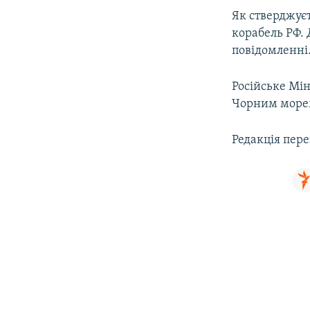
ВІДЕОУРОКИ «ELIFBE»
Як стверджує
СВІДЧЕННЯ ОКУПАЦІЇ
корабель РФ. 
повідомленні
УКРАЇНСЬКА ПРОБЛЕМА КРИМУ
ІНФОГРАФІКА
Російське Мі
Чорним море
Редакція пере