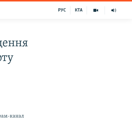
РУС
КТА
щення
рту
грам-канал