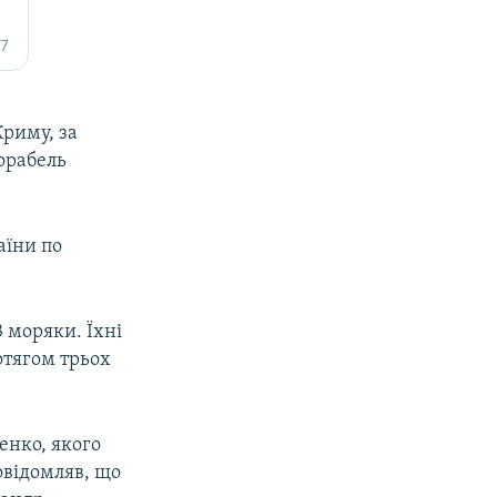
Криму, за
орабель
аїни по
 моряки. Їхні
отягом трьох
енко, якого
овідомляв, що