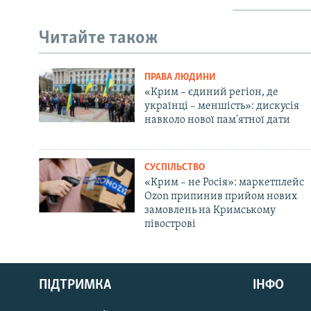
Читайте також
ПРАВА ЛЮДИНИ
«Крим – єдиний регіон, де
українці – меншість»: дискусія
навколо нової пам'ятної дати
СУСПІЛЬСТВО
«Крим – не Росія»: маркетплейс
Ozon припинив прийом нових
замовлень на Кримському
півострові
Русский
Qırımtatar
ПІДТРИМКА
ІНФО