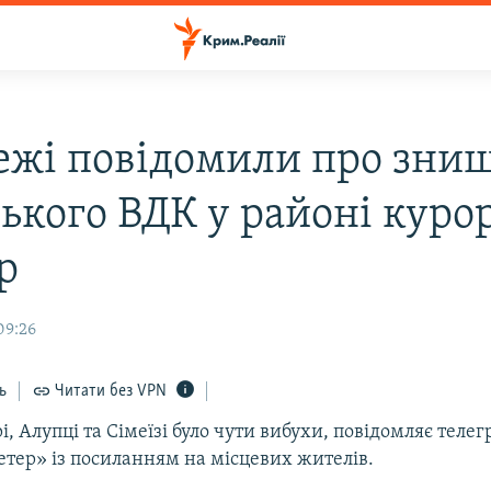
ежі повідомили про зни
ського ВДК у районі куро
р
09:26
ь
Читати без VPN
рі, Алупці та Сімеїзі було чути вибухи, повідомляє теле
тер» із посиланням на місцевих жителів.