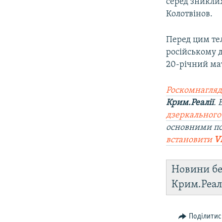
серед зникли
Колотвінов.
Перед цим те
російському 
20-річний ма
Роскомнагляд
Крим.Реалії
.
дзеркального
основними по
встановити
V
Новини бе
Крим.Реал
Поділитис