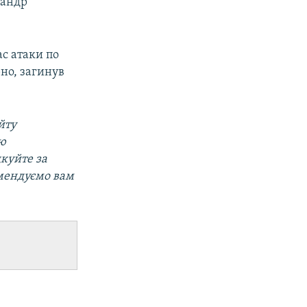
сандр
с атаки по
но, загинув
йту
ою
дкуйте за
омендуємо вам