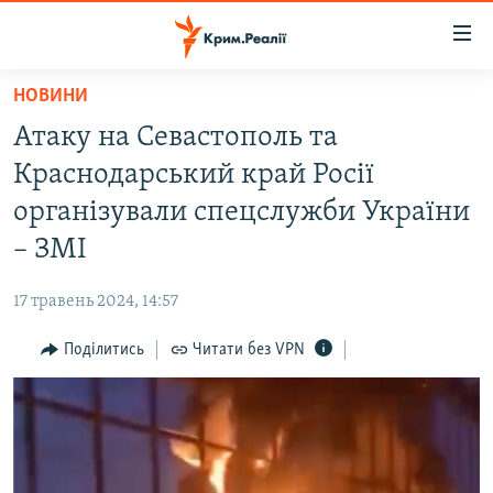
Доступність
посилання
Перейти
НОВИНИ
до
НОВИНИ
Атаку на Севастополь та
основного
ВОДА.КРИМ
матеріалу
Краснодарський край Росії
ВІДЕО ТА ФОТО
Перейти
організували спецслужби України
до
ПОЛІТИКА
– ЗМІ
основної
БЛОГИ
навігації
17 травень 2024, 14:57
Перейти
ПОГЛЯД
до
Поділитись
Читати без VPN
ІНТЕРВ'Ю
пошуку
ВСЕ ЗА ДЕНЬ
СПЕЦПРОЕКТИ
ЯК ОБІЙТИ БЛОКУВАННЯ
ДЕПОРТАЦІЯ