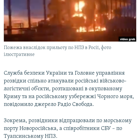
ВІДЕОУРОКИ «ELIFBE»
Русский
СВІДЧЕННЯ ОКУПАЦІЇ
Qırımtatar
УКРАЇНСЬКА ПРОБЛЕМА КРИМУ
ДОЛУЧАЙСЯ!
ІНФОГРАФІКА
Пожежа внаслідок прильоту по НПЗ в Росії, фото
ілюстративне
Усі сайти RFE/RL
Служба безпеки України та Головне управління
розвідки спільно атакували російські військово-
логістичні об’єкти, розташовані в окупованому
Криму та на російському узбережжі Чорного моря,
повідомило джерело Радіо Свобода.
Зокрема, розвідники відпрацювали по морському
порту Новоросійська, а співробітники СБУ – по
Туапсинському НПЗ.