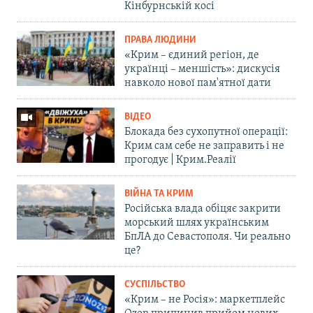
Кінбурнській косі
ПРАВА ЛЮДИНИ
«Крим – єдиний регіон, де
українці – меншість»: дискусія
навколо нової пам'ятної дати
ВІДЕО
Блокада без сухопутної операції:
Крим сам себе не заправить і не
прогодує | Крим.Реалії
ВІЙНА ТА КРИМ
Російська влада обіцяє закрити
морський шлях українським
БпЛА до Севастополя. Чи реально
це?
СУСПІЛЬСТВО
«Крим – не Росія»: маркетплейс