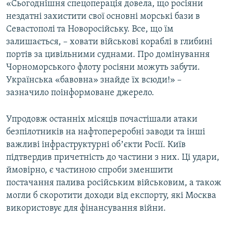
«Сьогоднішня спецоперація довела, що росіяни
нездатні захистити свої основні морські бази в
Севастополі та Новоросійську. Все, що їм
залишається, – ховати військові кораблі в глибині
портів за цивільними суднами. Про домінування
Чорноморського флоту росіяни можуть забути.
Українська «бавовна» знайде їх всюди!» –
зазначило поінформоване джерело.
Упродовж останніх місяців почастішали атаки
безпілотників на нафтопереробні заводи та інші
важливі інфраструктурні обʼєкти Росії. Київ
підтвердив причетність до частини з них. Ці ​удари,
ймовірно, є частиною спроби зменшити
постачання палива російським військовим, а також
могли б скоротити доходи від експорту, які Москва
використовує для фінансування війни.