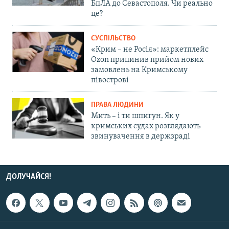
БпЛА до Севастополя. Чи реально
це?
СУСПІЛЬСТВО
«Крим – не Росія»: маркетплейс
Ozon припинив прийом нових
замовлень на Кримському
півострові
ПРАВА ЛЮДИНИ
Мить – і ти шпигун. Як у
кримських судах розглядають
звинувачення в держзраді
ДОЛУЧАЙСЯ!