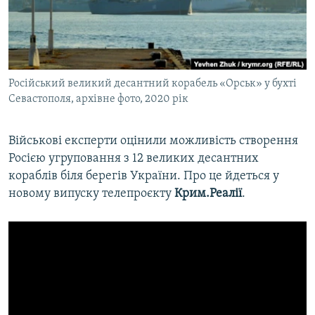
ВІДЕОУРОКИ «ELIFBE»
Русский
СВІДЧЕННЯ ОКУПАЦІЇ
Qırımtatar
УКРАЇНСЬКА ПРОБЛЕМА КРИМУ
Російський великий десантний корабель «Орськ» у бухті
ДОЛУЧАЙСЯ!
ІНФОГРАФІКА
Севастополя, архівне фото, 2020 рік
Військові експерти оцінили можливість створення
Усі сайти RFE/RL
Росією угруповання з 12 великих десантних
кораблів біля берегів України. Про це йдеться у
новому випуску телепроєкту
Крим.Реалії
.