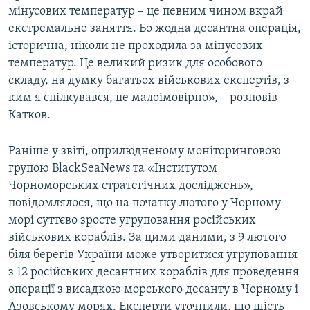
мінусових температур – це певним чином вкрай
екстремальне заняття. Бо жодна десантна операція,
історична, ніколи не проходила за мінусових
температур. Це великий ризик для особового
складу, на думку багатьох військових експертів, з
ким я спілкувався, це малоімовірно», – розповів
Катков.
Раніше у звіті, оприлюдненому моніторинговою
групою BlackSeaNews та «Інститутом
Чорноморських стратегічних досліджень»,
повідомлялося, що на початку лютого у Чорному
морі суттєво зросте угруповання російських
військових кораблів. За цими даними, з 9 лютого
біля берегів України може утворитися угруповання
з 12 російських десантних кораблів для проведення
операції з висадкою морського десанту в Чорному і
Азовському морях. Експерти уточнили, що шість