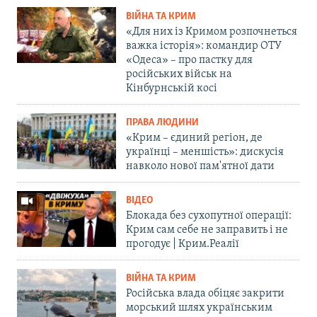
ВІЙНА ТА КРИМ
«Для них із Кримом розпочнеться
важка історія»: командир ОТУ
«Одеса» – про пастку для
російських військ на
Кінбурнській косі
ПРАВА ЛЮДИНИ
«Крим – єдиний регіон, де
українці – меншість»: дискусія
навколо нової пам'ятної дати
ВІДЕО
Блокада без сухопутної операції:
Крим сам себе не заправить і не
прогодує | Крим.Реалії
ВІЙНА ТА КРИМ
Російська влада обіцяє закрити
морський шлях українським