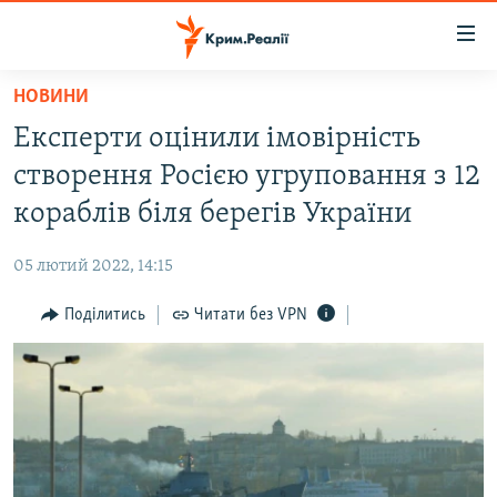
Доступність
посилання
Перейти
НОВИНИ
до
НОВИНИ
Експерти оцінили імовірність
основного
ВОДА.КРИМ
матеріалу
створення Росією угруповання з 12
ВІДЕО ТА ФОТО
Перейти
кораблів біля берегів України
до
ПОЛІТИКА
основної
05 лютий 2022, 14:15
БЛОГИ
навігації
Перейти
Поділитись
Читати без VPN
ПОГЛЯД
до
ІНТЕРВ'Ю
пошуку
ВСЕ ЗА ДЕНЬ
СПЕЦПРОЕКТИ
ЯК ОБІЙТИ БЛОКУВАННЯ
ДЕПОРТАЦІЯ