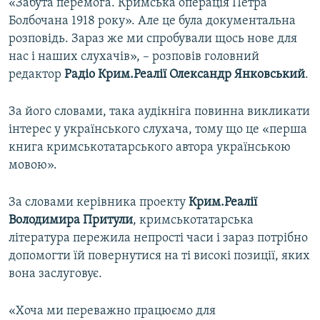
«Забута перемога. Кримська операція Петра
Болбочана 1918 року». Але це була документальна
розповідь. Зараз же ми спробували щось нове для
нас і наших слухачів», – розповів головний
редактор
Радіо Крим.Реалії Олександр Янковський
.
За його словами, така аудікніга повинна викликати
інтерес у українського слухача, тому що це «перша
книга кримськотатарського автора українською
мовою».
За словами керівника проекту
Крим.Реалії
Володимира Притули
, кримськотатарська
література пережила непрості часи і зараз потрібно
допомогти їй повернутися на ті високі позиції, яких
вона заслуговує.
«Хоча ми переважно працюємо для