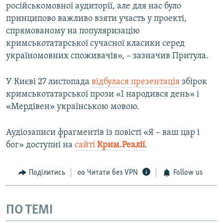
російськомовної аудиторії, але для нас було
принципово важливо взяти участь у проекті,
спрямованому на популяризацію
кримськотатарської сучасної класики серед
україномовних споживачів», – зазначив Притула.
У Києві 27 листопада
відбулася презентація
збірок
кримськотатарської прози «І народився день» і
«Мердівен» українською мовою.
Аудіозаписи фрагментів із повісті «Я – ваш цар і
бог» доступні на
сайті
Крим.Реалії
.
Поділитись
Читати без VPN
Follow us
ПО ТЕМІ