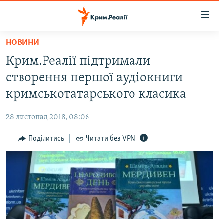
Доступність
посилання
Перейти
НОВИНИ
до
НОВИНИ
Крим.Реалії підтримали
основного
ВОДА.КРИМ
матеріалу
створення першої аудіокниги
ВІДЕО ТА ФОТО
Перейти
кримськотатарського класика
до
ПОЛІТИКА
основної
28 листопад 2018, 08:06
БЛОГИ
навігації
Перейти
Поділитись
Читати без VPN
ПОГЛЯД
до
ІНТЕРВ'Ю
пошуку
ВСЕ ЗА ДЕНЬ
СПЕЦПРОЕКТИ
ЯК ОБІЙТИ БЛОКУВАННЯ
ДЕПОРТАЦІЯ