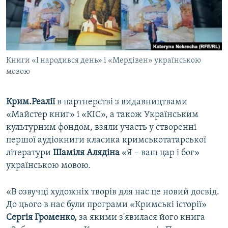
ВІДЕОУРОКИ «ELIFBE»
Русский
СВІДЧЕННЯ ОКУПАЦІЇ
Qırımtatar
УКРАЇНСЬКА ПРОБЛЕМА КРИМУ
Книги «І народився день» і «Мердівен» українською
ДОЛУЧАЙСЯ!
ІНФОГРАФІКА
мовою
Крим.Реалії
в партнерстві з видавництвами
Усі сайти RFE/RL
«Майстер книг» і «КІС», а також Українським
культурним фондом, взяли участь у створенні
першої аудіокниги класика кримськотатарської
літератури
Шаміля Алядіна
«Я – ваш цар і бог»
українською мовою.
«В озвучці художніх творів для нас це новий досвід.
До цього в нас були програми «Кримські історії»
Сергія Громенко,
за якими з'явилася його книга