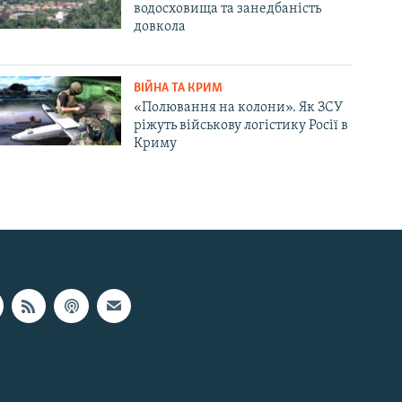
водосховища та занедбаність
довкола
ВІЙНА ТА КРИМ
«Полювання на колони». Як ЗСУ
ріжуть військову логістику Росії в
Криму