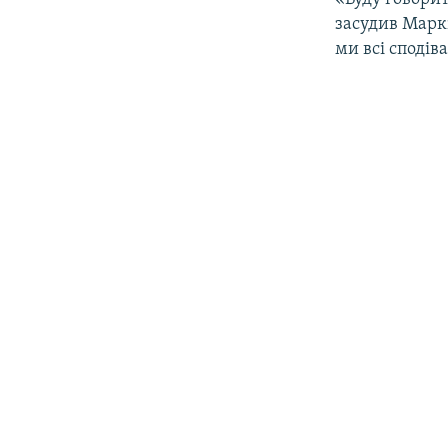
засудив Маркі
ми всі сподів