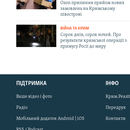
Ozon припинив прийом нових
замовлень на Кримському
півострові
ВІЙНА ТА КРИМ
Сорок днів, сорок ночей. Про
результати кримської операції з
примусу Росії до миру
Русский
ПІДТРИМКА
ІНФО
Qırımtatar
Ваше відео і фото
Крим.Реалії
ДОЛУЧАЙСЯ!
Радіо
Передрук
Мобільний додаток Android | iOS
Контакти
RSS / Podcast