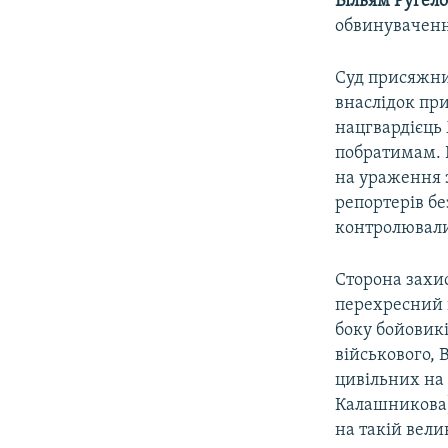
Вільям Руґел
обвинуваченн
Суд присяжни
внаслідок при
нацгвардієць
побратимам. Н
на ураження з
репортерів бе
контролювали 
Сторона захис
перехресний в
боку бойовикі
військового, В
цивільних на 
Калашникова)
на такій велик