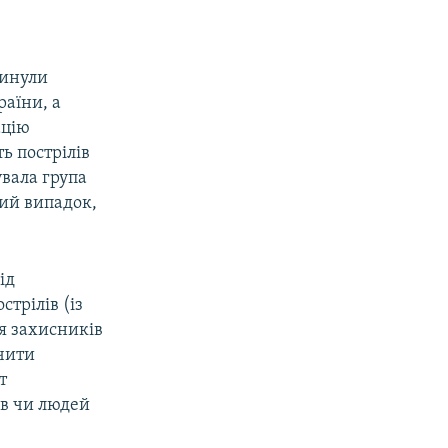
гинули
раїни, а
ацію
ь пострілів
увала група
ний випадок,
ід
трілів (із
ня захисників
ачити
т
ів чи людей