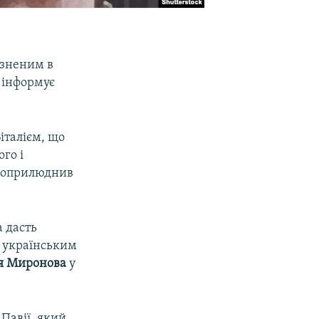
язненим в
,
інформує
італієм, що
ого і
й оприлюднив
а дасть
м українським
я Миронова
у
 Павії, який