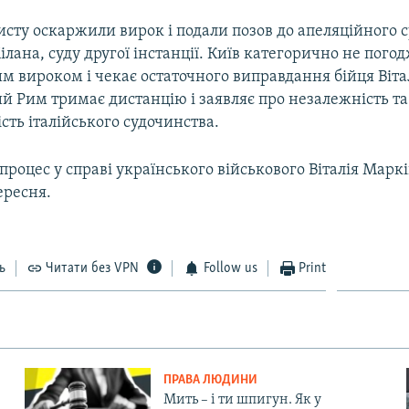
сту оскаржили вирок і подали позов до апеляційного 
ана, суду другої інстанції. Київ категорично не погод
м вироком і чекає остаточного виправдання бійця Віта
й Рим тримає дистанцію і заявляє про незалежність та
ть італійського судочинства.
роцес у справі українського військового Віталія Марк
ересня.
ь
Читати без VPN
Follow us
Print
ПРАВА ЛЮДИНИ
Мить – і ти шпигун. Як у