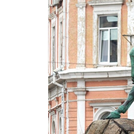
ВІДЕОУРОКИ «ELIFBE»
СВІДЧЕННЯ ОКУПАЦІЇ
УКРАЇНСЬКА ПРОБЛЕМА КРИМУ
ІНФОГРАФІКА