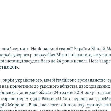
рший сержант Національної гвардії України Віталій Ма
юрмі суворого режиму біля Мілана після того, як у лип
ої інстанції засудив його до 24 років неволі. Його заар
рвня 2017.
, окрім українського, має й італійське громадянство, 
изнав причетним до умисного вбивства двох цивільних
ов’янська Донецької області 24 травня 2014 року. Тоді з
оторепортер Андреа Роккеллі і його перекладач, росій
рій Миронов. Внаслідок того ж інциденту французьки