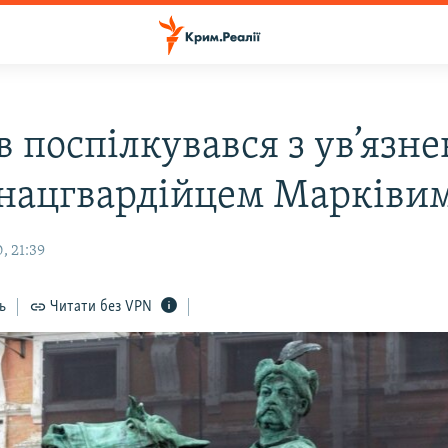
 поспілкувався з ув’язн
ї нацгвардійцем Марківи
, 21:39
ь
Читати без VPN