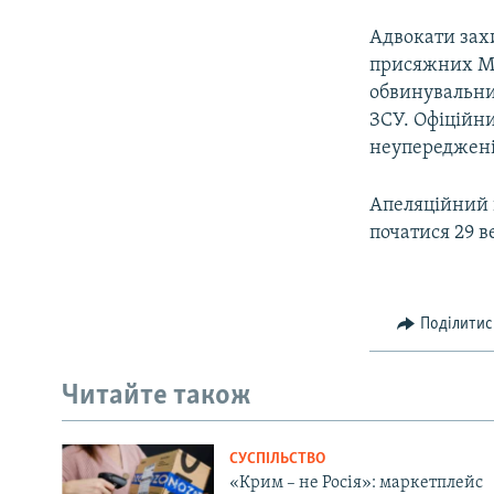
Адвокати захи
присяжних Міл
обвинувальни
ЗСУ. Офіційни
неупередженіс
Апеляційний п
початися 29 в
Поділитис
Читайте також
СУСПІЛЬСТВО
«Крим – не Росія»: маркетплейс