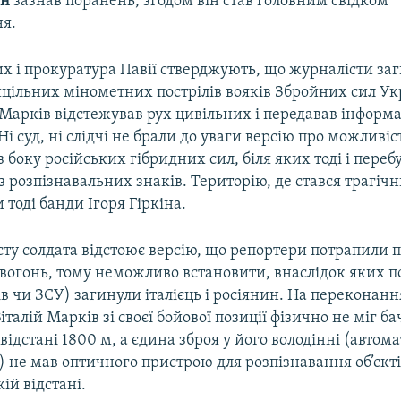
он
зазнав поранень, згодом він став головним свідком
я.
х і прокуратура Павії стверджують, що журналісти за
цільних мінометних пострілів вояків Збройних сил Ук
 Марків відстежував рух цивільних і передавав інформ
і суд, ні слідчі не брали до уваги версію про можливіст
 боку російських гібридних сил, біля яких тоді і переб
з розпізнавальних знаків. Територію, де стався трагіч
тоді банди Ігоря Гіркіна.
ту солдата відстоює версію, що репортери потрапили п
огонь, тому неможливо встановити, внаслідок яких пос
в чи ЗСУ) загинули італієць і росіянин. На переконан
італій Марків зі своєї бойової позиції фізично не міг б
відстані 1800 м, а єдина зброя у його володінні (автома
 не мав оптичного пристрою для розпізнавання об’єкт
ій відстані.