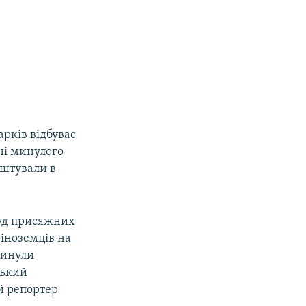
рків відбуває
ні минулого
ештували в
суд присяжних
 іноземців на
агинули
ський
й репортер