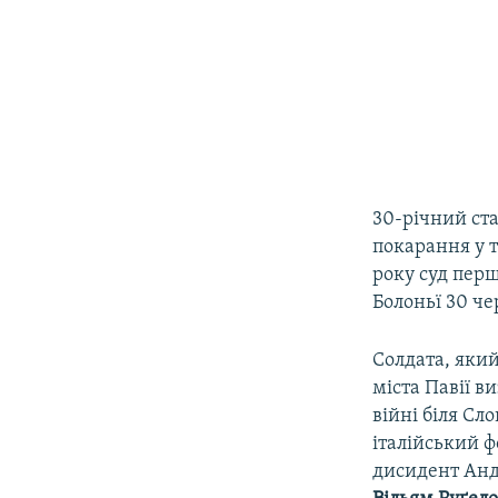
30-річний ста
покарання у т
року суд перш
Болоньї 30 че
Солдата, який
міста Павії в
війні біля Сл
італійський ф
дисидент Анд