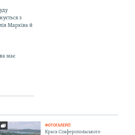
суду
жується з
лія Марківа й
іва має
ФОТОГАЛЕРЕЇ
Краса Сімферопольського