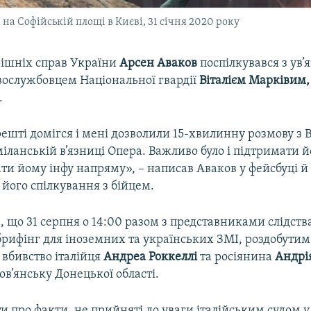
на Софійській площі в Києві, 31 січня 2020 року
рішніх справ України
Арсен Аваков
поспілкувався з ув’
овослужбовцем Національної гвардії
Віталієм Марківим
.
ешті домігся і мені дозволили 15-хвилинну розмову з В
 міланській в’язниці Опера. Важливо було і підтримати й
ати йому інфу напряму», – написав Аваков у фейсбуці 
 його спілкування з бійцем.
, що 31 серпня о 14:00 разом з представниками слідств
брифінг для іноземних та українських ЗМІ, роздобути
 вбивство італійця
Андреа Роккеллі
та росіянина
Андрі
лов’янську Донецької області.
и про факти, не прийняті до уваги італійським судом у