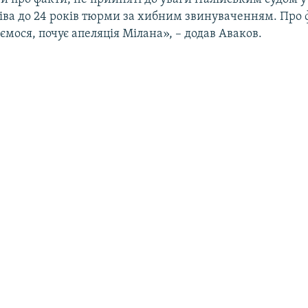
ва до 24 років тюрми за хибним звинуваченням. Про ф
аємося, почує апеляція Мілана», – додав Аваков.