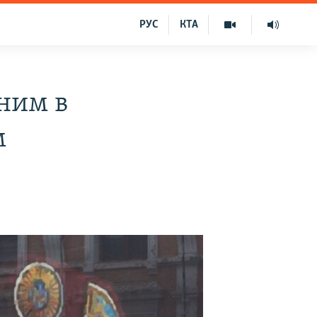
РУС
КТА
еним в
м