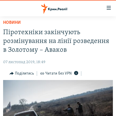
Доступність
посилання
Перейти
НОВИНИ
до
НОВИНИ
Піротехніки закінчують
основного
ВОДА.КРИМ
матеріалу
розмінування на лінії розведення
ВІДЕО ТА ФОТО
Перейти
в Золотому – Аваков
до
ПОЛІТИКА
основної
07 листопад 2019, 18:49
БЛОГИ
навігації
Перейти
Поділитись
Читати без VPN
ПОГЛЯД
до
ІНТЕРВ'Ю
пошуку
ВСЕ ЗА ДЕНЬ
СПЕЦПРОЕКТИ
ЯК ОБІЙТИ БЛОКУВАННЯ
ДЕПОРТАЦІЯ