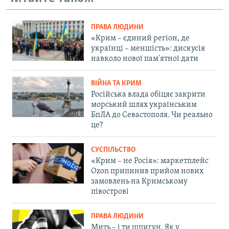
ПРАВА ЛЮДИНИ
«Крим – єдиний регіон, де
українці – меншість»: дискусія
навколо нової пам'ятної дати
ВІЙНА ТА КРИМ
Російська влада обіцяє закрити
морський шлях українським
БпЛА до Севастополя. Чи реально
це?
СУСПІЛЬСТВО
«Крим – не Росія»: маркетплейс
Ozon припинив прийом нових
замовлень на Кримському
півострові
ПРАВА ЛЮДИНИ
Мить – і ти шпигун. Як у