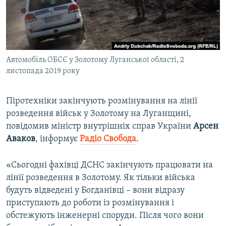
ВІДЕОУРОКИ «ELIFBE»
Русский
СВІДЧЕННЯ ОКУПАЦІЇ
Qırımtatar
УКРАЇНСЬКА ПРОБЛЕМА КРИМУ
Автомобіль ОБСЄ у Золотому Луганської області, 2
ДОЛУЧАЙСЯ!
ІНФОГРАФІКА
листопада 2019 року
Піротехніки закінчують розмінування на лінії
Усі сайти RFE/RL
розведення військ у Золотому на Луганщині,
повідомив міністр внутрішніх справ України
Арсен
Аваков
, інформує
Радіо Свобода
.​
«Сьогодні фахівці ДСНС закінчують працювати на
лінії розведення в Золотому. Як тільки війська
будуть відведені у Богданівці – вони відразу
приступають до роботи із розмінування і
обстежують інженерні споруди. Після чого вони