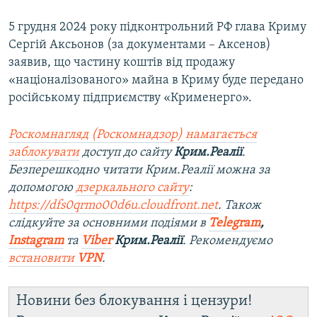
5 грудня 2024 року підконтрольний РФ глава Криму
Сергій Аксьонов (за документами – Аксенов)
заявив, що частину коштів від продажу
«націоналізованого» майна в Криму буде передано
російському підприємству «Крименерго».
Роскомнагляд (Роскомнадзор) намагається
заблокувати
доступ до сайту
Крим.Реалії
.
Безперешкодно читати Крим.Реалії можна за
допомогою
дзеркального сайту
:
https://dfs0qrmo00d6u.cloudfront.net
. Також
слідкуйте за основними подіями в
Telegram
,
Instagram
та
Viber
Крим.Реалії
. Рекомендуємо
встановити
VPN
.
Новини без блокування і цензури!