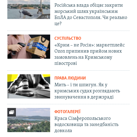
Російська влада обіцяє закрити
морський шлях українським
БпЛА до Севастополя. Чи реально
це?
СУСПІЛЬСТВО
«Крим – не Росія»: маркетплейс
Ozon припинив прийом нових
замовлень на Кримському
півострові
ПРАВА ЛЮДИНИ
Мить – і ти шпигун. Як у
кримських судах розглядають
звинувачення в держзраді
ФОТОГАЛЕРЕЇ
Краса Сімферопольського
водосховища та занедбаність
довкола