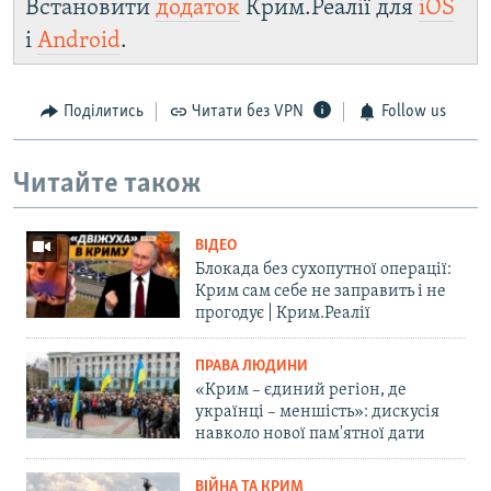
Встановити
додаток
Крим.Реалії для
iOS
і
Android
.
Поділитись
Читати без VPN
Follow us
Читайте також
ВІДЕО
Блокада без сухопутної операції:
Крим сам себе не заправить і не
прогодує | Крим.Реалії
ПРАВА ЛЮДИНИ
«Крим – єдиний регіон, де
українці – меншість»: дискусія
навколо нової пам'ятної дати
ВІЙНА ТА КРИМ