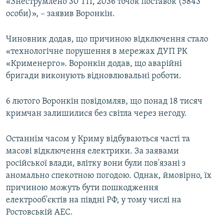
«Знеструмлено 30 ТП, 2036 точок поставок (5843
особи)», – заявив Воронкін.
Чиновник додав, що причиною відключення стало
«технологічне порушення в мережах ДУП РК
«Крименерго». Воронкін додав, що аварійні
бригади виконують відновлювальні роботи.
6 лютого Воронкін повідомляв, що понад 18 тисяч
кримчан залишилися без світла через негоду.
Останнім часом у Криму відбуваються часті та
масові відключення електрики. За заявами
російської влади, влітку вони були пов'язані з
аномально спекотною погодою. Однак, ймовірно, їх
причиною можуть бути пошкодження
електрооб'єктів на півдні РФ, у тому числі на
Ростовській АЕС.