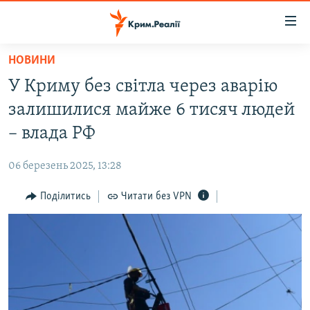
Доступність
посилання
Перейти
НОВИНИ
до
НОВИНИ
У Криму без світла через аварію
основного
ВОДА.КРИМ
матеріалу
залишилися майже 6 тисяч людей
ВІДЕО ТА ФОТО
Перейти
– влада РФ
до
ПОЛІТИКА
основної
06 березень 2025, 13:28
БЛОГИ
навігації
Перейти
Поділитись
Читати без VPN
ПОГЛЯД
до
ІНТЕРВ'Ю
пошуку
ВСЕ ЗА ДЕНЬ
СПЕЦПРОЕКТИ
ЯК ОБІЙТИ БЛОКУВАННЯ
ДЕПОРТАЦІЯ