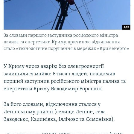
ВІДЕОУРОКИ «ELIFBE»
Русский
СВІДЧЕННЯ ОКУПАЦІЇ
Qırımtatar
УКРАЇНСЬКА ПРОБЛЕМА КРИМУ
За словами першого заступника російського міністра
ДОЛУЧАЙСЯ!
ІНФОГРАФІКА
палива та енергетики Криму, причиною відключення
стало «технологічне порушення в мережах «Крименерго»
Усі сайти RFE/RL
У Криму через аварію без електроенергії
залишилися майже 6 тисяч людей, повідомив
перший заступник російського міністра палива та
енергетики Криму Володимир Воронкін.
За його словами, відключення сталося у
Ленінському районі (селище Леніне, села
Заводське, Калинівка, Іллічове та Семенівка).