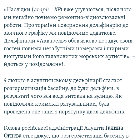
«Наслідки (
аварії – КР
) вже усуваються, після чого
ми негайно почнемо ремонтно-відновлювальні
роботи. Про терміни повернення дельфінарію до
звичного графіку ми повідомимо додатково.
Дельфінарій «Акварель» обов'язково порадує своїх
гостей новими незабутніми номерами і щирими
виступами його талановитих морських артистів», –
йдеться у повідомленні.
9 лютого в алуштинському дельфінарії сталася
розгерметизація басейну, де були дельфіни, в
результаті чого вся вода витекла на вулицю. Як
повідомили кримські рятувальники, була
проведена операція з порятунку двох дельфінів.
Голова російської адміністрації Алушти
Галина
Огнєва
стверджує, що розгерметизація басейну в