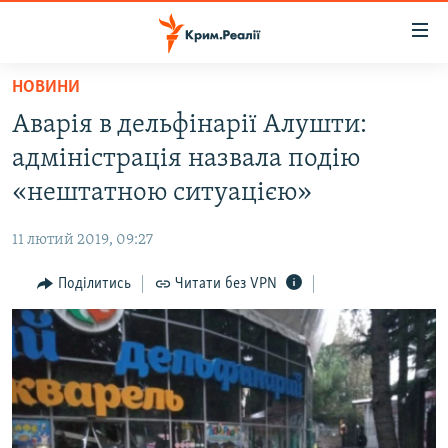
Доступність
посилання
Перейти
НОВИНИ
до
НОВИНИ
Аварія в дельфінарії Алушти:
основного
ВОДА.КРИМ
матеріалу
адміністрація назвала подію
ВІДЕО ТА ФОТО
Перейти
«нештатною ситуацією»
до
ПОЛІТИКА
основної
11 лютий 2019, 09:27
БЛОГИ
навігації
Перейти
Поділитись
Читати без VPN
ПОГЛЯД
до
ІНТЕРВ'Ю
пошуку
ВСЕ ЗА ДЕНЬ
СПЕЦПРОЕКТИ
ЯК ОБІЙТИ БЛОКУВАННЯ
ДЕПОРТАЦІЯ