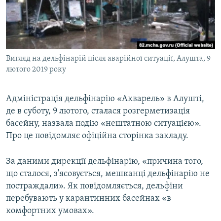
ВІДЕОУРОКИ «ELIFBE»
Русский
СВІДЧЕННЯ ОКУПАЦІЇ
Qırımtatar
УКРАЇНСЬКА ПРОБЛЕМА КРИМУ
Вигляд на дельфінарій після аварійної ситуації, Алушта, 9
ДОЛУЧАЙСЯ!
ІНФОГРАФІКА
лютого 2019 року
Адміністрація дельфінарію «Акварель» в Алушті,
Усі сайти RFE/RL
де в суботу, 9 лютого, сталася розгерметизація
басейну, назвала подію «нештатною ситуацією».
Про це повідомляє офіційна сторінка закладу.
За даними дирекції дельфінарію, «причина того,
що сталося, з'ясовується, мешканці дельфінарію не
постраждали». Як повідомляється, дельфіни
перебувають у карантинних басейнах «в
комфортних умовах».