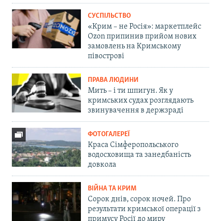
СУСПІЛЬСТВО
«Крим – не Росія»: маркетплейс
Ozon припинив прийом нових
замовлень на Кримському
півострові
ПРАВА ЛЮДИНИ
Мить – і ти шпигун. Як у
кримських судах розглядають
звинувачення в держзраді
ФОТОГАЛЕРЕЇ
Краса Сімферопольського
водосховища та занедбаність
довкола
ВІЙНА ТА КРИМ
Сорок днів, сорок ночей. Про
результати кримської операції з
примусу Росії до миру