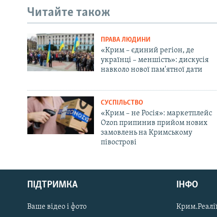
Читайте також
ПРАВА ЛЮДИНИ
«Крим – єдиний регіон, де
українці – меншість»: дискусія
навколо нової пам'ятної дати
СУСПІЛЬСТВО
«Крим – не Росія»: маркетплейс
Ozon припинив прийом нових
замовлень на Кримському
півострові
Русский
Qırımtatar
ПІДТРИМКА
ІНФО
Ваше відео і фото
Крим.Реалії
ДОЛУЧАЙСЯ!