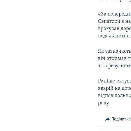
ВІДЕОУРОКИ «ELIFBE»
СВІДЧЕННЯ ОКУПАЦІЇ
«За попереднь
Євпаторії в 
УКРАЇНСЬКА ПРОБЛЕМА КРИМУ
врахував доро
ІНФОГРАФІКА
подальшим пе
Як зазначаєть
він отримав т
за її результ
Раніше рятув
аварій на дор
відповідально
року.
Поділитис