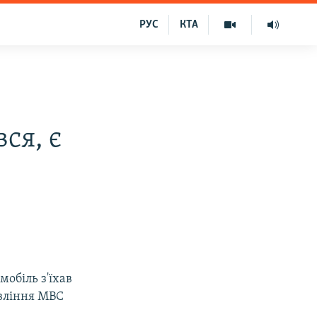
РУС
КТА
ся, є
обіль з'їхав
авління МВС