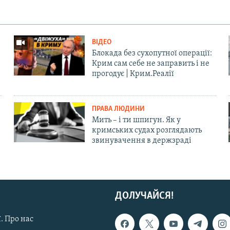
ВІДЕО
Блокада без сухопутної операції:
Крим сам себе не заправить і не
прогодує | Крим.Реалії
ПРАВА ЛЮДИНИ
Мить – і ти шпигун. Як у
кримських судах розглядають
звинувачення в держзраді
ДОЛУЧАЙСЯ!
. Про нас