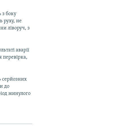
 з боку
 руху, не
ни ліворуч, з
льтаті аварії
я перевірка,
ь серйозних
и до
ріод минулого