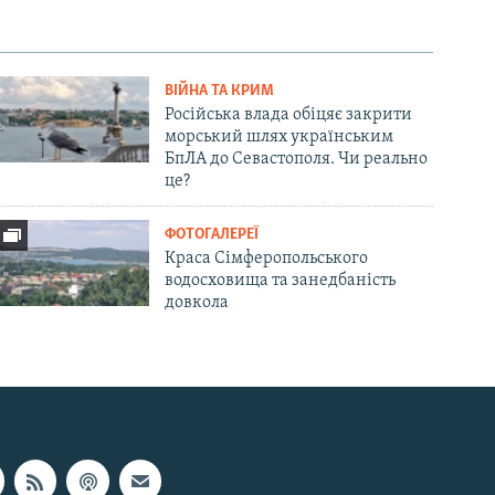
ВІЙНА ТА КРИМ
Російська влада обіцяє закрити
морський шлях українським
БпЛА до Севастополя. Чи реально
це?
ФОТОГАЛЕРЕЇ
Краса Сімферопольського
водосховища та занедбаність
довкола