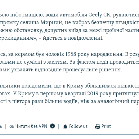
ою інформацією, водій автомобіля Geely СК, рухаючись
напрямку селища Мирний, не вибрав безпечну швидкість
жню обстановку, допустив виїзд за межі проїзної части
рекиданням», – йдеться в повідомленні.
ся, за кермом був чоловік 1958 року народження. В резу
равми не сумісні з життям. За фактом події проводитьс
атами ухвалять відповідне процесуальне рішення.
альники повідомили, що в Криму збільшилася кількіст
огах. У Криму в першому кварталі 2019 року притягнул
сті в півтора рази більше водіїв, ніж за аналогічний пе
ь
Читати без VPN
Follow us
Print