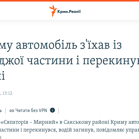
у автомобіль з'їхав із
джої частини і перекинув
і
 13:12
ь
Читати без VPN
 «Євпаторія – Мирний» в Сакському районі Криму автом
частини і перекинувся, водій загинув, повідомляє упр
.