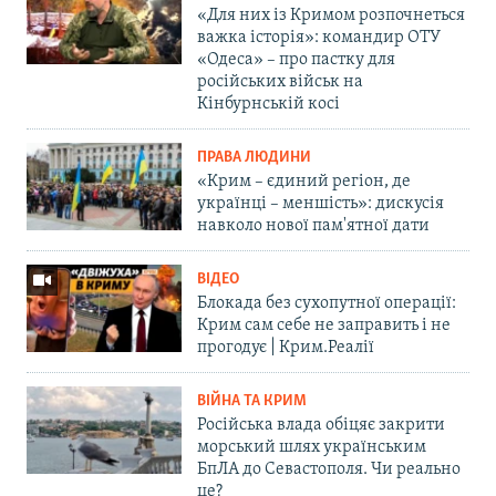
«Для них із Кримом розпочнеться
важка історія»: командир ОТУ
«Одеса» – про пастку для
російських військ на
Кінбурнській косі
ПРАВА ЛЮДИНИ
«Крим – єдиний регіон, де
українці – меншість»: дискусія
навколо нової пам'ятної дати
ВІДЕО
Блокада без сухопутної операції:
Крим сам себе не заправить і не
прогодує | Крим.Реалії
ВІЙНА ТА КРИМ
Російська влада обіцяє закрити
морський шлях українським
БпЛА до Севастополя. Чи реально
це?