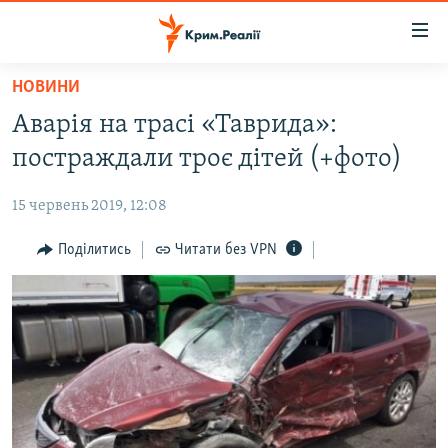
Доступність
посилання
Перейти
НОВИНИ
до
НОВИНИ
Аварія на трасі «Таврида»:
основного
ВОДА.КРИМ
матеріалу
постраждали троє дітей (+фото)
ВІДЕО ТА ФОТО
Перейти
до
15 червень 2019, 12:08
ПОЛІТИКА
основної
БЛОГИ
Поділитись
Читати без VPN
навігації
Перейти
ПОГЛЯД
до
ІНТЕРВ'Ю
пошуку
ВСЕ ЗА ДЕНЬ
СПЕЦПРОЕКТИ
ЯК ОБІЙТИ БЛОКУВАННЯ
ДЕПОРТАЦІЯ