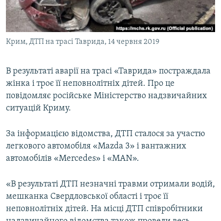
ВІДЕОУРОКИ «ELIFBE»
Русский
СВІДЧЕННЯ ОКУПАЦІЇ
Qırımtatar
Крим, ДТП на трасі Таврида, 14 червня 2019
УКРАЇНСЬКА ПРОБЛЕМА КРИМУ
ДОЛУЧАЙСЯ!
ІНФОГРАФІКА
В результаті аварії на трасі «Таврида» постраждала
жінка і троє її неповнолітніх дітей. Про це
повідомляє російське Міністерство надзвичайних
Усі сайти RFE/RL
ситуацій Криму.
За інформацією відомства, ДТП сталося за участю
легкового автомобіля «Mazda 3» і вантажних
автомобілів «Mercedes» і «MAN».
«В результаті ДТП незначні травми отримали водій,
мешканка Свердловської області і троє її
неповнолітніх дітей. На місці ДТП співробітники