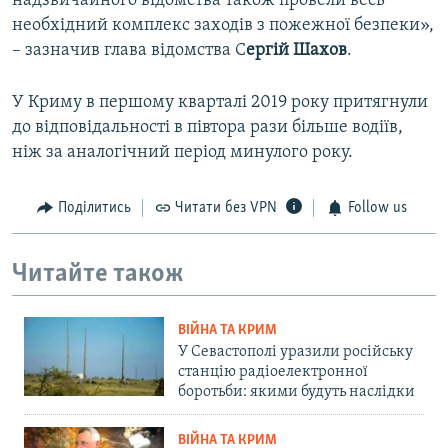
надзвичайного відомства також провели весь
необхідний комплекс заходів з пожежної безпеки»,
– зазначив глава відомства С
ергій Шахов
.
У Криму в першому кварталі 2019 року притягнули
до відповідальності в півтора рази більше водіїв,
ніж за аналогічний період минулого року.
Поділитись
Читати без VPN
Follow us
Читайте також
ВІЙНА ТА КРИМ
У Севастополі уразили російську
станцію радіоелектронної
боротьби: якими будуть наслідки
ВІЙНА ТА КРИМ