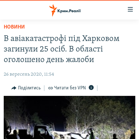
Доступність
посилання
Перейти
НОВИНИ
до
НОВИНИ
В авіакатастрофі під Харковом
основного
ВОДА.КРИМ
матеріалу
загинули 25 осіб. В області
ВІДЕО ТА ФОТО
Перейти
оголошено день жалоби
до
ПОЛІТИКА
основної
26 вересень 2020, 11:54
БЛОГИ
навігації
Перейти
Поділитись
Читати без VPN
ПОГЛЯД
до
ІНТЕРВ'Ю
пошуку
ВСЕ ЗА ДЕНЬ
СПЕЦПРОЕКТИ
ЯК ОБІЙТИ БЛОКУВАННЯ
ДЕПОРТАЦІЯ