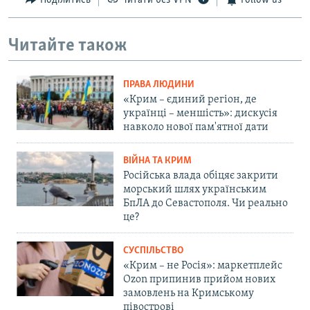
Поділитись
Читати без VPN
Follow us
Читайте також
ПРАВА ЛЮДИНИ
«Крим – єдиний регіон, де
українці – меншість»: дискусія
навколо нової пам'ятної дати
ВІЙНА ТА КРИМ
Російська влада обіцяє закрити
морський шлях українським
БпЛА до Севастополя. Чи реально
це?
СУСПІЛЬСТВО
«Крим – не Росія»: маркетплейс
Ozon припинив прийом нових
замовлень на Кримському
півострові