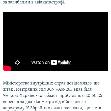
за загиблими в авіакатастрофі.
Міністерство внутрішніх справ повідомляло, що
літак Повітряних сил ЗСУ «Ан-26» впав біля
Чугуєва Харківської області приблизно о 20:50 25
вересня за два кілометри від військового
аеродрому. У Збройних силах заявляли, що літак