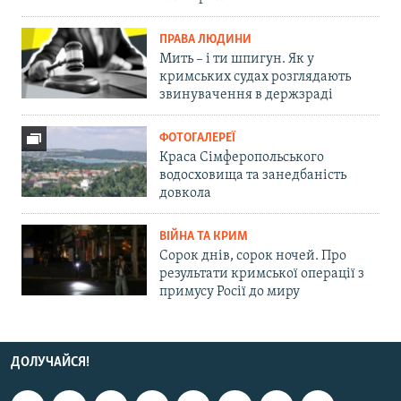
ПРАВА ЛЮДИНИ
Мить – і ти шпигун. Як у
кримських судах розглядають
звинувачення в держзраді
ФОТОГАЛЕРЕЇ
Краса Сімферопольського
водосховища та занедбаність
довкола
ВІЙНА ТА КРИМ
Сорок днів, сорок ночей. Про
результати кримської операції з
примусу Росії до миру
ДОЛУЧАЙСЯ!