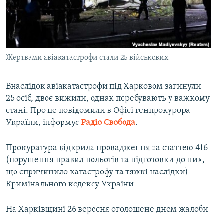
ВІДЕОУРОКИ «ELIFBE»
Русский
СВІДЧЕННЯ ОКУПАЦІЇ
Qırımtatar
УКРАЇНСЬКА ПРОБЛЕМА КРИМУ
Жертвами авіакатастрофи стали 25 військових
ДОЛУЧАЙСЯ!
ІНФОГРАФІКА
Внаслідок авіакатастрофи під Харковом загинули
25 осіб, двоє вижили, однак перебувають у важкому
Усі сайти RFE/RL
стані. Про це повідомили в Офісі генпрокурора
України, інформує
Радіо Свобода
.
Прокуратура відкрила провадження за статтею 416
(порушення правил польотів та підготовки до них,
що спричинило катастрофу та тяжкі наслідки)
Кримінального кодексу України.
На Харківщині 26 вересня оголошене днем жалоби