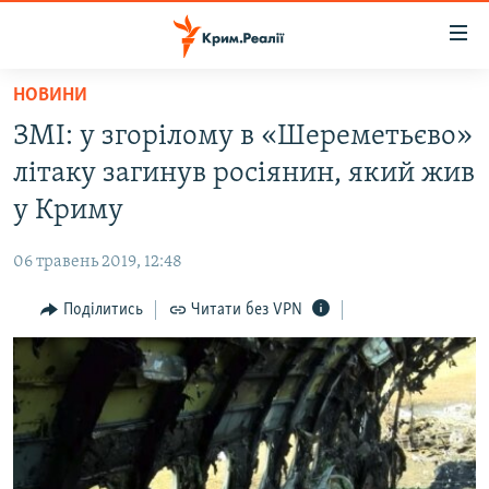
Доступність
посилання
Перейти
НОВИНИ
до
НОВИНИ
ЗМІ: у згорілому в «Шереметьєво»
основного
ВОДА.КРИМ
матеріалу
літаку загинув росіянин, який жив
ВІДЕО ТА ФОТО
Перейти
у Криму
до
ПОЛІТИКА
основної
06 травень 2019, 12:48
БЛОГИ
навігації
Перейти
Поділитись
Читати без VPN
ПОГЛЯД
до
ІНТЕРВ'Ю
пошуку
ВСЕ ЗА ДЕНЬ
СПЕЦПРОЕКТИ
ЯК ОБІЙТИ БЛОКУВАННЯ
ДЕПОРТАЦІЯ