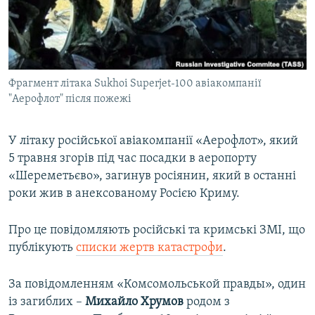
ВІДЕОУРОКИ «ELIFBE»
Русский
СВІДЧЕННЯ ОКУПАЦІЇ
Qırımtatar
УКРАЇНСЬКА ПРОБЛЕМА КРИМУ
Фрагмент літака Sukhoi Superjet-100 авіакомпанії
ДОЛУЧАЙСЯ!
ІНФОГРАФІКА
"Аерофлот" після пожежі
У літаку російської авіакомпанії «Аерофлот», який
Усі сайти RFE/RL
5 травня згорів під час посадки в аеропорту
«Шереметьєво», загинув росіянин, який в останні
роки жив в анексованому Росією Криму.
Про це повідомляють російські та кримські ЗМІ, що
публікують
списки жертв катастрофи
.
За повідомленням «Комсомольськой правды», один
із загиблих –
Михайло Хрумов
родом з