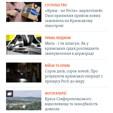
СУСПІЛЬСТВО
«Крим – не Росія»: маркетплейс
Ozon припинив прийом нових
замовлень на Кримському
півострові
ПРАВА ЛЮДИНИ
Мить – і ти шпигун. Як у
кримських судах розглядають
звинувачення в держзраді
ВІЙНА ТА КРИМ
Сорок днів, сорок ночей. Про
результати кримської операції з
примусу Росії до миру
ФОТОГАЛЕРЕЇ
Краса Сімферопольського
водосховища та занедбаність
довкола