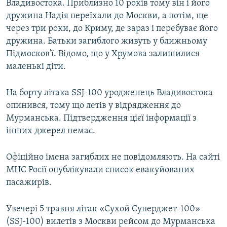
Владивостока. Приблизно 10 років тому він і його
дружина Надія переїхали до Москви, а потім, ще
через три роки, до Криму, де зараз і перебуває його
дружина. Батьки загиблого живуть у ближньому
Підмосков'ї. Відомо, що у Хрумова залишилися
маленькі діти.
На борту літака SSJ-100 уродженець Владивостока
опинився, тому що летів у відрядження до
Мурманська. Підтвердження цієї інформації з
інших джерел немає.
Офіційно імена загиблих не повідомляють. На сайті
МНС Росії опублікували список евакуйованих
пасажирів.
Увечері 5 травня літак «Сухой Суперджет-100»
(SSJ-100) вилетів з Москви рейсом до Мурманська