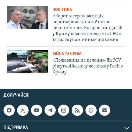
ПОЛІТИКА
«Короткострокова акція
перетворилася на війну на
виснаження»: Як пропаганда РФ
у Криму пояснює невдачі «СВО»
та залякує «мінними атаками»
ВІЙНА ТА КРИМ
«Полювання на колони». Як ЗСУ
ріжуть військову логістику Росії в
Криму
ДОЛУЧАЙСЯ!
ПІДТРИМКА