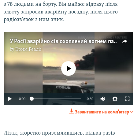
з 78 людьми на борту. Він майже відразу після
зльоту запросив аварійну посадку, після цього
радіозв'язок з ним зник.
У Росії аварійно сів охоплений вогнем пасажирський літак (відео)
by
Крим.Реалії
No media source currently available
0:00
0:39
Завантажити на комп'ютер
Літак, жорстко приземлившись, кілька разів