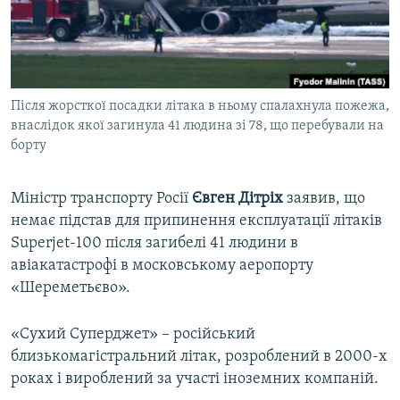
ВІДЕОУРОКИ «ELIFBE»
Русский
СВІДЧЕННЯ ОКУПАЦІЇ
Qırımtatar
УКРАЇНСЬКА ПРОБЛЕМА КРИМУ
Після жорсткої посадки літака в ньому спалахнула пожежа,
ДОЛУЧАЙСЯ!
ІНФОГРАФІКА
внаслідок якої загинула 41 людина зі 78, що перебували на
борту
Усі сайти RFE/RL
Міністр транспорту Росії
Євген Дітріх
заявив, що
немає підстав для припинення експлуатації літаків
Superjet-100 після загибелі 41 людини в
авіакатастрофі в московському аеропорту
«Шереметьєво».
«Сухий Суперджет» – російський
близькомагістральний літак, розроблений в 2000-х
роках і вироблений за участі іноземних компаній.