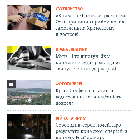
СУСПІЛЬСТВО
«Крим – не Росія»: маркетплейс
Ozon припинив прийом нових
замовлень на Кримському
півострові
ПРАВА ЛЮДИНИ
Мить – і ти шпигун. Як у
кримських судах розглядають
звинувачення в держзраді
ФОТОГАЛЕРЕЇ
Краса Сімферопольського
водосховища та занедбаність
довкола
ВІЙНА ТА КРИМ
Сорок днів, сорок ночей. Про
результати кримської операції з
примусу Росії до миру