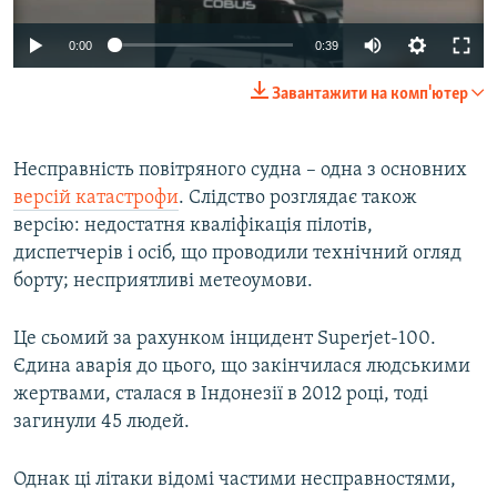
0:00
0:39
Завантажити на комп'ютер
Несправність повітряного судна – одна з основних
версій катастрофи
. Слідство розглядає також
версію: недостатня кваліфікація пілотів,
диспетчерів і осіб, що проводили технічний огляд
борту; несприятливі метеоумови.
Це сьомий за рахунком інцидент Superjet-100.
Єдина аварія до цього, що закінчилася людськими
жертвами, сталася в Індонезії в 2012 році, тоді
загинули 45 людей.
Однак ці літаки відомі частими несправностями,