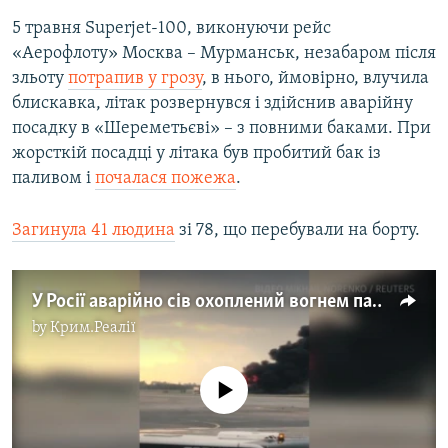
5 травня Superjet-100, виконуючи рейс
«Аерофлоту» Москва – Мурманськ, незабаром після
зльоту
потрапив у грозу
, в нього, ймовірно, влучила
блискавка, літак розвернувся і здійснив аварійну
посадку в «Шереметьєві» – з повними баками. При
жорсткій посадці у літака був пробитий бак із
паливом і
почалася пожежа
.
Загинула 41 людина
зі 78, що перебували на борту.
У Росії аварійно сів охоплений вогнем пасажирський літак – відео
by
Крим.Реалії
No media source currently available