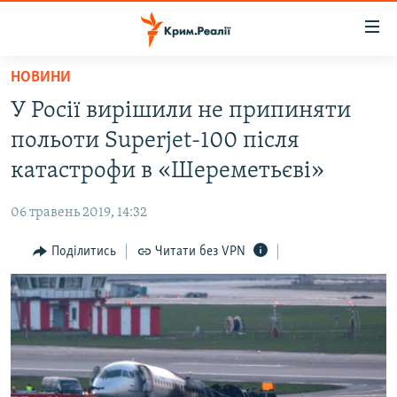
Доступність
посилання
Перейти
НОВИНИ
до
НОВИНИ
У Росії вирішили не припиняти
основного
ВОДА.КРИМ
матеріалу
польоти Superjet-100 після
ВІДЕО ТА ФОТО
Перейти
катастрофи в «Шереметьєві»
до
ПОЛІТИКА
основної
06 травень 2019, 14:32
БЛОГИ
навігації
Перейти
Поділитись
Читати без VPN
ПОГЛЯД
до
ІНТЕРВ'Ю
пошуку
ВСЕ ЗА ДЕНЬ
СПЕЦПРОЕКТИ
ЯК ОБІЙТИ БЛОКУВАННЯ
ДЕПОРТАЦІЯ